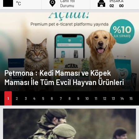
Canlı Yol
İMSAK'A
°C
Durumu
02
00
Petmona : Kedi Maması ve Köpek
Maması İle Tüm Evcil Hayvan Ürünleri