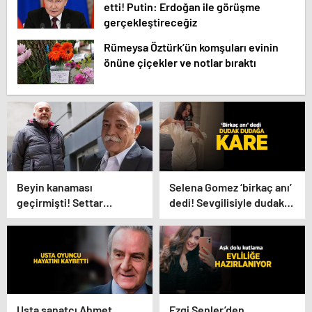
etti! Putin: Erdoğan ile görüşme
gerçekleştireceğiz
Rümeysa Öztürk’ün komşuları evinin
önüne çiçekler ve notlar bıraktı
Beyin kanaması
Selena Gomez ‘birkaç anı’
geçirmişti! Settar
dedi! Sevgilisiyle dudak
Tanrıöğen köy hayatını
dudağa poz
anlattı: Elektrik bile yok
Usta sanatçı Ahmet
Ezgi Şenler’den