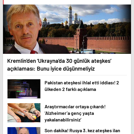
Kremlin’den ‘Ukrayna’da 30 günlük ateşkes’
açıklaması: Bunu iyice düşünmeliyiz
Pakistan ateşkesi ihlal etti iddiası! 2
ülkeden 2 farklı açıklama
Araştırmacılar ortaya çıkardı!
‘Alzheimer’a genç yaşta
yakalanabilirsiniz’
Son dakika! Rusya 3. kez ateşkes ilan