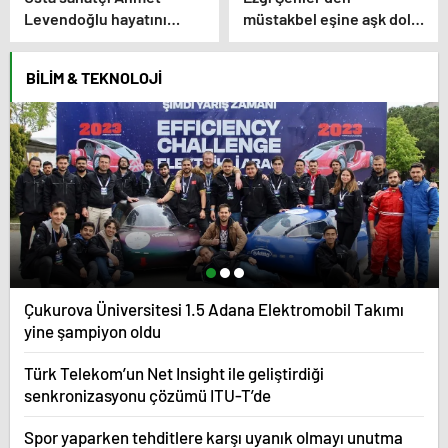
Levendoğlu hayatını
müstakbel eşine aşk dolu
kaybetti! Peş peşe
kutlama! ‘Canımın en içi…’
başsağlığı mesajları
BILIM & TEKNOLOJI
Çukurova Üniversitesi 1.5 Adana Elektromobil Takımı
yine şampiyon oldu
Türk Telekom’un Net Insight ile geliştirdiği
senkronizasyonu çözümü ITU-T’de
Spor yaparken tehditlere karşı uyanık olmayı unutma