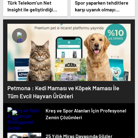
Türk Telekom’un Net
Spor yaparken tehditlere
Insight ile geliştirdiği
karşı uyanık olmayı
senkronizasyonu çözümü
unutma
ITU-T’de
Petmona : Kedi Maması ve Köpek Maması İle
Tüm Evcil Hayvan Ürünleri
Kreş ve Spor Alanları İçin Profesyonel
Zemin Çözümleri
25 Yıllık Miras Davasında Gözler