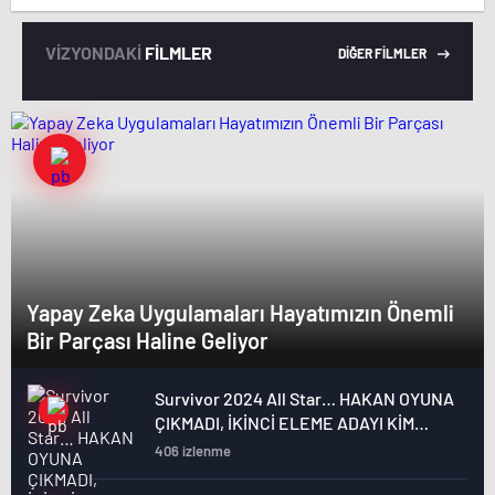
VİZYONDAKİ
FİLMLER
DİĞER FİLMLER
Yapay Zeka Uygulamaları Hayatımızın Önemli
Bir Parçası Haline Geliyor
Survivor 2024 All Star… HAKAN OYUNA
ÇIKMADI, İKİNCİ ELEME ADAYI KİM
OLDU?
406 izlenme