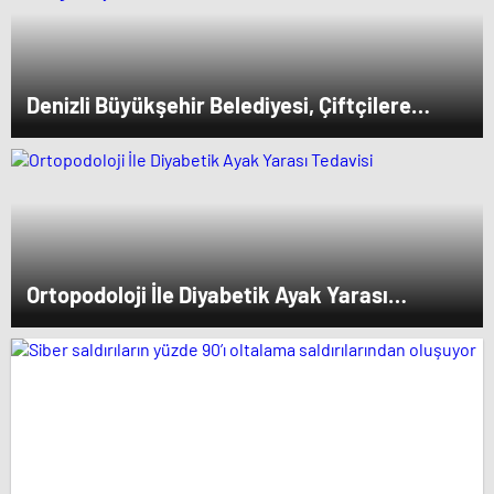
Denizli Büyükşehir Belediyesi, Çiftçilere
Nohut Tohumu Desteği Veriyor
Ortopodoloji İle Diyabetik Ayak Yarası
Tedavisi