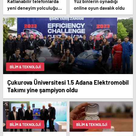
Katlanabilir telefonlarda
Yüz binlerin oynadığı
yeni deneyim yolculuğu
online oyun davalık oldu
başlasın!
BILIM & TEKNOLOJI
Çukurova Üniversitesi 1.5 Adana Elektromobil
Takımı yine şampiyon oldu
BILIM & TEKNOLOJI
BILIM & TEKNOLOJI