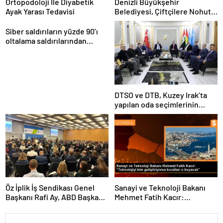
Ortopodoloji İle Diyabetik
Denizli Büyükşehir
Ayak Yarası Tedavisi
Belediyesi, Çiftçilere Nohut
Tohumu Desteği Veriyor
Siber saldırıların yüzde 90’ı
oltalama saldırılarından
oluşuyor
DTSO ve DTB, Kuzey Irak’ta
yapılan oda seçimlerinin
ardından işbirliklerini
güçlendirmek için ziyaretler
gerçekleştirdi
Öz İplik İş Sendikası Genel
Sanayi ve Teknoloji Bakanı
Başkanı Rafi Ay, ABD Başkanı
Mehmet Fatih Kacır:
Joe Biden’ın Özel Danışmanı
“Teknolojiyi kim geliştiriyorsa
ile görüştü
kuralları o koyacak”