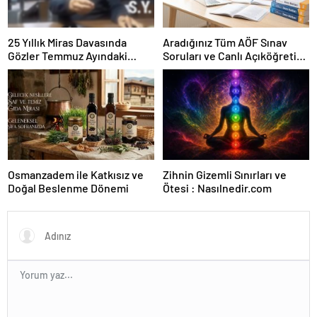
25 Yıllık Miras Davasında
Aradığınız Tüm AÖF Sınav
Gözler Temmuz Ayındaki
Soruları ve Canlı Açıköğretim
Karar Duruşmasına Çevrildi
Forumu Burada
Osmanzadem ile Katkısız ve
Zihnin Gizemli Sınırları ve
Doğal Beslenme Dönemi
Ötesi : Nasılnedir.com