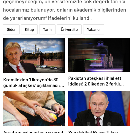
geçemeyeceğim, üniversitemizde çok değerli tarihçi
hocalarımız bulunuyor, onların akademik bilgilerinden
de yararlanıyorum” ifadelerini kullandı.
Gider
Kitap
Tarih
Üniversite
Yabancı
Pakistan ateşkesi ihlal etti
Kremlin’den ‘Ukrayna’da 30
iddiası! 2 ülkeden 2 farklı
günlük ateşkes’ açıklaması:
açıklama
Bunu iyice düşünmeliyiz
Araştırmacılar ortaya çıkardı!
Son dakika! Rusya 3. kez