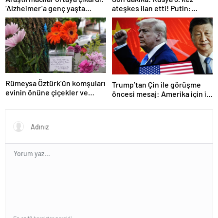
‘Alzheimer’a genç yaşta
ateşkes ilan etti! Putin:
yakalanabilirsiniz’
Erdoğan ile görüşme
gerçekleştireceğiz
Rümeysa Öztürk’ün komşuları
Trump’tan Çin ile görüşme
evinin önüne çiçekler ve
öncesi mesaj: Amerika için iyi
notlar bıraktı
bir anlaşma yapmalıyız