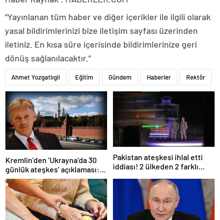
“Yayınlanan tüm haber ve diğer içerikler ile ilgili olarak
yasal bildirimlerinizi bize iletişim sayfası üzerinden
iletiniz. En kısa süre içerisinde bildirimlerinize geri
dönüş sağlanılacaktır.”
Ahmet Yozgatlıgil
Eğitim
Gündem
Haberler
Rektör
Pakistan ateşkesi ihlal etti
Kremlin’den ‘Ukrayna’da 30
iddiası! 2 ülkeden 2 farklı
günlük ateşkes’ açıklaması:
açıklama
Bunu iyice düşünmeliyiz