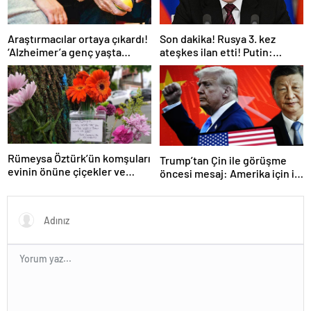
Araştırmacılar ortaya çıkardı!
Son dakika! Rusya 3. kez
‘Alzheimer’a genç yaşta
ateşkes ilan etti! Putin:
yakalanabilirsiniz’
Erdoğan ile görüşme
gerçekleştireceğiz
Rümeysa Öztürk’ün komşuları
Trump’tan Çin ile görüşme
evinin önüne çiçekler ve
öncesi mesaj: Amerika için iyi
notlar bıraktı
bir anlaşma yapmalıyız