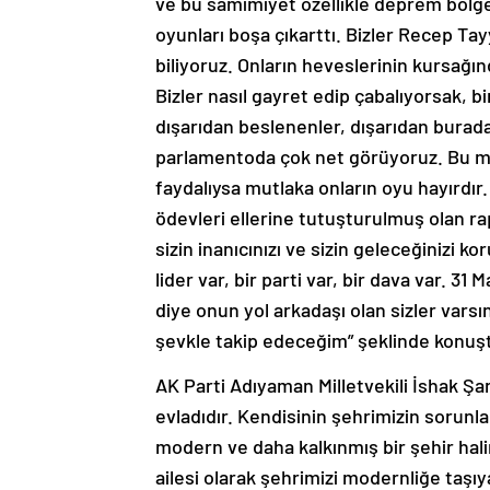
ve bu samimiyet özellikle deprem bölgesi
oyunları boşa çıkarttı. Bizler Recep Tay
biliyoruz. Onların heveslerinin kursağın
Bizler nasıl gayret edip çabalıyorsak, b
dışarıdan beslenenler, dışarıdan burada
parlamentoda çok net görüyoruz. Bu mem
faydalıysa mutlaka onların oyu hayırdır.
ödevleri ellerine tutuşturulmuş olan ra
sizin inanıcınızı ve sizin geleceğinizi
lider var, bir parti var, bir dava var. 3
diye onun yol arkadaşı olan sizler vars
şevkle takip edeceğim” şeklinde konuş
AK Parti Adıyaman Milletvekili İshak Şa
evladıdır. Kendisinin şehrimizin sorunla
modern ve daha kalkınmış bir şehir hali
ailesi olarak şehrimizi modernliğe taşı