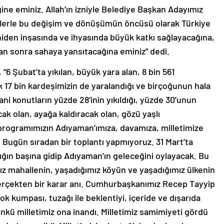
eğine eminiz. Allah’ın izniyle Belediye Başkan Adayımız
ojelerle bu değişim ve dönüşümün öncüsü olarak Türkiye
eniden inşasında ve ihyasında büyük katkı sağlayacağına,
dan sonra sahaya yansıtacağına eminiz” dedi.
 “6 Şubat’ta yıkılan, büyük yara alan, 8 bin 561
k 17 bin kardeşimizin de yaralandığı ve birçoğunun hala
ni konutların yüzde 28’inin yıkıldığı, yüzde 30’unun
cak olan, ayağa kaldıracak olan, gözü yaşlı
programımızın Adıyaman’ımıza, davamıza, milletimize
 Bugün sıradan bir toplantı yapmıyoruz. 31 Mart’ta
ığın başına gidip Adıyaman’ın geleceğini oylayacak. Bu
ız mahallenin, yaşadığımız köyün ve yaşadığımız ülkenin
gerçekten bir karar anı. Cumhurbaşkanımız Recep Tayyip
ok kumpası, tuzağı ile beklentiyi, içeride ve dışarıda
 Çünkü milletimiz ona inandı. Milletimiz samimiyeti gördü