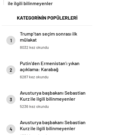
ile ilgili bilinmeyenler
KATEGORİNİN POPÜLERLERİ
Trump’tan seçim sonrası ilk
mülakat
1
8032 kez okundu
Putin’den Ermenistan’ı yıkan
açıklama: Karabağ
2
Azerbaycan’ın ayrılmaz bir
6287 kez okundu
parçasıdır!
Avusturya başbakanı Sebastian
Kurz ile ilgili bilinmeyenler
3
5236 kez okundu
Avusturya başbakanı Sebastian
Kurz ile ilgili bilinmeyenler
4