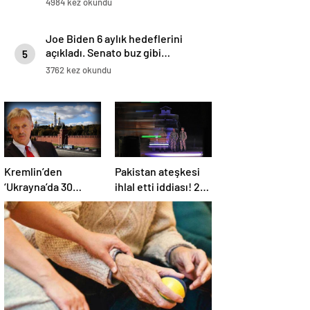
4984 kez okundu
Joe Biden 6 aylık hedeflerini
açıkladı. Senato buz gibi…
5
3762 kez okundu
Kremlin’den
Pakistan ateşkesi
‘Ukrayna’da 30
ihlal etti iddiası! 2
günlük ateşkes’
ülkeden 2 farklı
açıklaması: Bunu
açıklama
iyice düşünmeliyiz