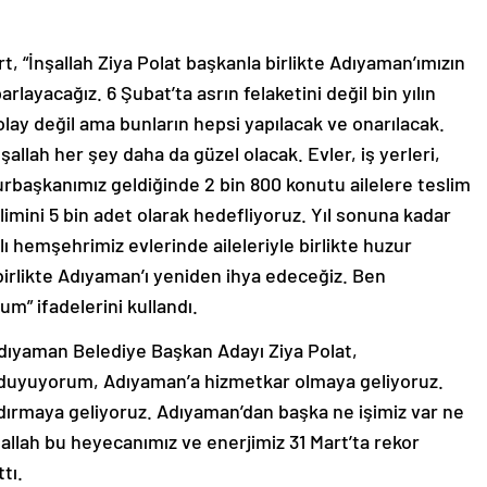
t, “İnşallah Ziya Polat başkanla birlikte Adıyaman’ımızın
arlayacağız. 6 Şubat’ta asrın felaketini değil bin yılın
olay değil ama bunların hepsi yapılacak ve onarılacak.
nşallah her şey daha da güzel olacak. Evler, iş yerleri,
hurbaşkanımız geldiğinde 2 bin 800 konutu ailelere teslim
imini 5 bin adet olarak hedefliyoruz. Yıl sonuna kadar
lı hemşehrimiz evlerinde aileleriyle birlikte huzur
birlikte Adıyaman’ı yeniden ihya edeceğiz. Ben
um” ifadelerini kullandı.
Adıyaman Belediye Başkan Adayı Ziya Polat,
 duyuyorum, Adıyaman’a hizmetkar olmaya geliyoruz.
ldırmaya geliyoruz. Adıyaman’dan başka ne işimiz var ne
allah bu heyecanımız ve enerjimiz 31 Mart’ta rekor
tı.