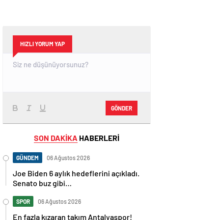
HIZLI YORUM YAP
GÖNDER
SON DAKİKA
HABERLERİ
GÜNDEM
06 Ağustos 2026
Joe Biden 6 aylık hedeflerini açıkladı.
Senato buz gibi…
SPOR
06 Ağustos 2026
En fazla kızaran takım Antalyaspor!