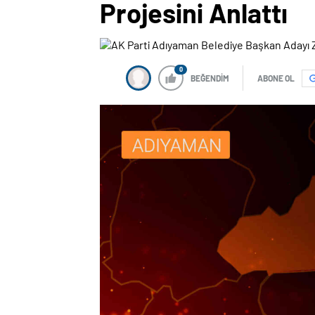
Projesini Anlattı
0
BEĞENDİM
ABONE OL