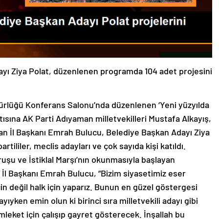
yı Ziya Polat, düzenlenen programda 104 adet projesini
ürlüğü Konferans Salonu’nda düzenlenen ‘Yeni yüzyılda
ısına AK Parti Adıyaman milletvekilleri Mustafa Alkayış,
an İl Başkanı Emrah Bulucu, Belediye Başkan Adayı Ziya
rtililer, meclis adayları ve çok sayıda kişi katıldı.
ruşu ve İstiklal Marşı’nın okunmasıyla başlayan
l Başkanı Emrah Bulucu, “Bizim siyasetimiz eser
in değil halk için yaparız. Bunun en güzel göstergesi
ayıyken emin olun ki birinci sıra milletvekili adayı gibi
mleket için çalışıp gayret gösterecek. İnşallah bu