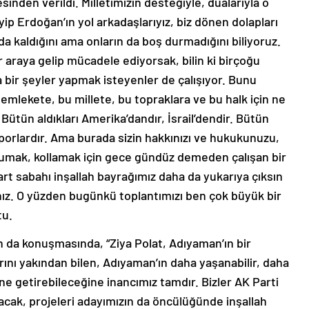
nden verildi. Milletimizin desteğiyle, dualarıyla o
yip Erdoğan’ın yol arkadaşlarıyız, biz dönen dolapları
da kaldığını ama onların da boş durmadığını biliyoruz.
ir araya gelip mücadele ediyorsak, bilin ki birçoğu
 bir şeyler yapmak isteyenler de çalışıyor. Bunu
lekete, bu millete, bu topraklara ve bu halk için ne
 Bütün aldıkları Amerika’dandır, İsrail’dendir. Bütün
porlardır. Ama burada sizin hakkınızı ve hukukunuzu,
 korumak, kollamak için gece gündüz demeden çalışan bir
1 Mart sabahı inşallah bayrağımız daha da yukarıya çıksın
ınız. O yüzden bugünkü toplantımızı ben çok büyük bir
tu.
n da konuşmasında, “Ziya Polat, Adıyaman’ın bir
rını yakından bilen, Adıyaman’ın daha yaşanabilir, daha
ne getirebileceğine inancımız tamdır. Bizler AK Parti
yacak, projeleri adayımızın da öncülüğünde inşallah