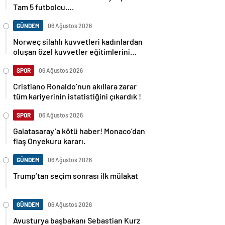
Tam 5 futbolcu….
GÜNDEM
06 Ağustos 2026
Norweç silahlı kuvvetleri kadınlardan
oluşan özel kuvvetler eğitimlerini
başlattı.
SPOR
06 Ağustos 2026
Cristiano Ronaldo’nun akıllara zarar
tüm kariyerinin istatistiğini çıkardık !
SPOR
06 Ağustos 2026
Galatasaray’a kötü haber! Monaco’dan
flaş Onyekuru kararı.
GÜNDEM
06 Ağustos 2026
Trump’tan seçim sonrası ilk mülakat
GÜNDEM
06 Ağustos 2026
Avusturya başbakanı Sebastian Kurz