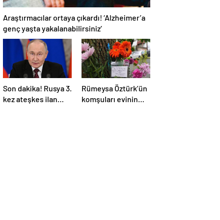
Araştırmacılar ortaya çıkardı! ‘Alzheimer’a
genç yaşta yakalanabilirsiniz’
Son dakika! Rusya 3.
Rümeysa Öztürk’ün
kez ateşkes ilan
komşuları evinin
etti! Putin: Erdoğan
önüne çiçekler ve
ile görüşme
notlar bıraktı
gerçekleştireceğiz