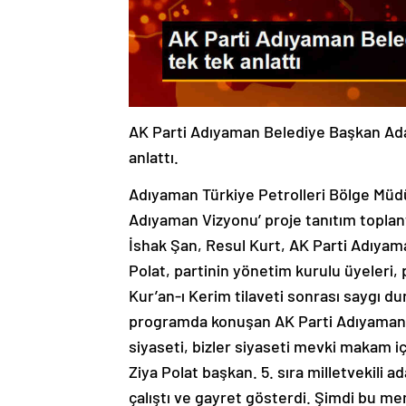
AK Parti Adıyaman Belediye Başkan Ada
anlattı.
Adıyaman Türkiye Petrolleri Bölge Müd
Adıyaman Vizyonu’ proje tanıtım toplant
İshak Şan, Resul Kurt, AK Parti Adıyam
Polat, partinin yönetim kurulu üyeleri, pa
Kur’an-ı Kerim tilaveti sonrası saygı du
programda konuşan AK Parti Adıyaman İ
siyaseti, bizler siyaseti mevki makam iç
Ziya Polat başkan. 5. sıra milletvekili ad
çalıştı ve gayret gösterdi. Şimdi bu me