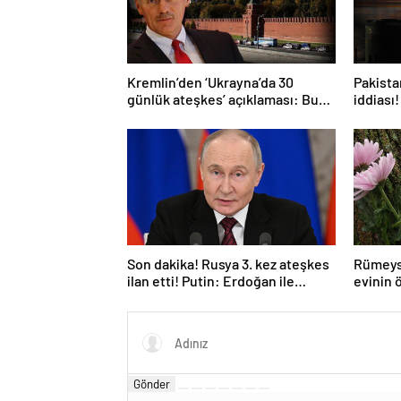
Kremlin’den ‘Ukrayna’da 30
Pakistan
günlük ateşkes’ açıklaması: Bunu
iddiası!
iyice düşünmeliyiz
açıkla
Son dakika! Rusya 3. kez ateşkes
Rümeys
ilan etti! Putin: Erdoğan ile
evinin 
görüşme gerçekleştireceğiz
bıraktı
Gönder