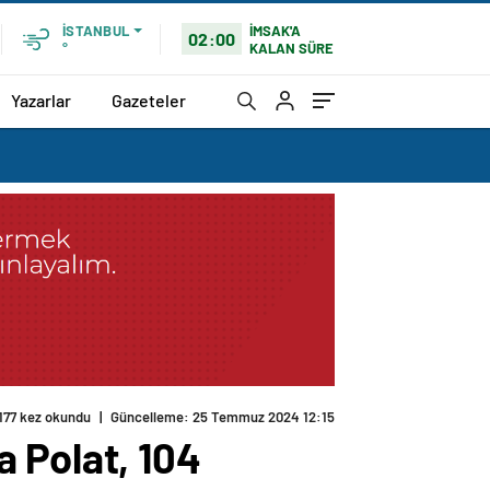
İMSAK'A
İSTANBUL
02:00
KALAN SÜRE
°
Yazarlar
Gazeteler
177 kez okundu
|
Güncelleme: 25 Temmuz 2024 12:15
 Polat, 104