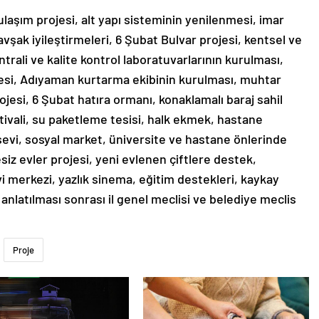
ulaşım projesi, alt yapı sisteminin yenilenmesi, imar
vşak iyileştirmeleri, 6 Şubat Bulvar projesi, kentsel ve
trali ve kalite kontrol laboratuvarlarının kurulması,
esi, Adıyaman kurtarma ekibinin kurulması, muhtar
jesi, 6 Şubat hatıra ormanı, konaklamalı baraj sahil
stivali, su paketleme tesisi, halk ekmek, hastane
evi, sosyal market, üniversite ve hastane önlerinde
siz evler projesi, yeni evlenen çiftlere destek,
vi merkezi, yazlık sinema, eğitim destekleri, kaykay
n anlatılması sonrası il genel meclisi ve belediye meclis
N
Proje