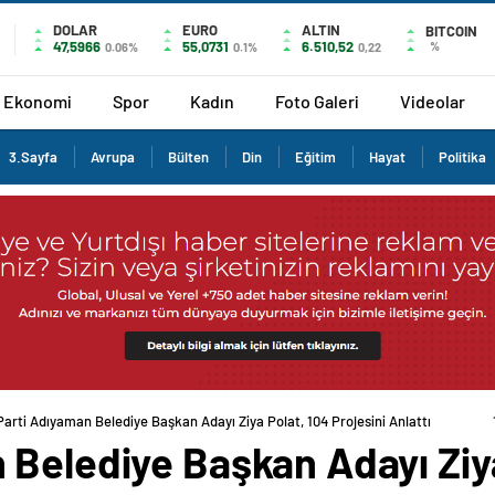
DOLAR
EURO
ALTIN
BITCOIN
47,5966
55,0731
6.510,52
%
0.06%
0.1%
0,22
Ekonomi
Spor
Kadın
Foto Galeri
Videolar
3.Sayfa
Avrupa
Bülten
Din
Eğitim
Hayat
Politika
arti Adıyaman Belediye Başkan Adayı Ziya Polat, 104 Projesini Anlattı
 Belediye Başkan Adayı Ziya