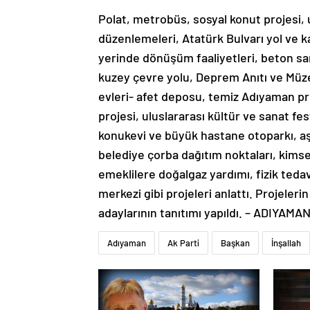
Polat, metrobüs, sosyal konut projesi, 
düzenlemeleri, Atatürk Bulvarı yol ve ka
yerinde dönüşüm faaliyetleri, beton san
kuzey çevre yolu, Deprem Anıtı ve Müz
evleri- afet deposu, temiz Adıyaman pro
projesi, uluslararası kültür ve sanat fe
konukevi ve büyük hastane otoparkı, aş
belediye çorba dağıtım noktaları, kimse
emeklilere doğalgaz yardımı, fizik teda
merkezi gibi projeleri anlattı. Projeleri
adaylarının tanıtımı yapıldı. – ADIYAMA
Adıyaman
Ak Parti
Başkan
İnşallah