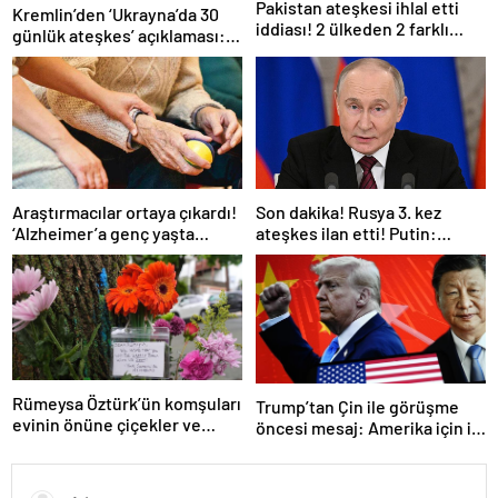
Pakistan ateşkesi ihlal etti
Kremlin’den ‘Ukrayna’da 30
iddiası! 2 ülkeden 2 farklı
günlük ateşkes’ açıklaması:
açıklama
Bunu iyice düşünmeliyiz
Araştırmacılar ortaya çıkardı!
Son dakika! Rusya 3. kez
‘Alzheimer’a genç yaşta
ateşkes ilan etti! Putin:
yakalanabilirsiniz’
Erdoğan ile görüşme
gerçekleştireceğiz
Rümeysa Öztürk’ün komşuları
Trump’tan Çin ile görüşme
evinin önüne çiçekler ve
öncesi mesaj: Amerika için iyi
notlar bıraktı
bir anlaşma yapmalıyız