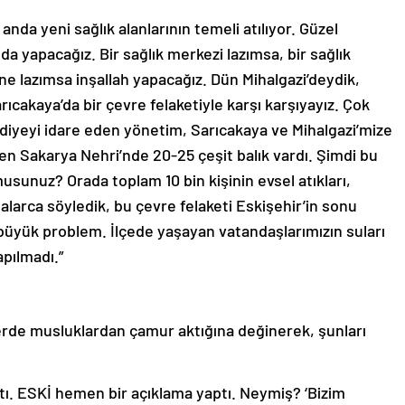
anda yeni sağlık alanlarının temeli atılıyor. Güzel
da yapacağız. Bir sağlık merkezi lazımsa, bir sağlık
e lazımsa inşallah yapacağız. Dün Mihalgazi’deydik,
ıcakaya’da bir çevre felaketiyle karşı karşıyayız. Çok
ediyeyi idare eden yönetim, Sarıcakaya ve Mihalgazi’mize
den Sakarya Nehri’nde 20-25 çeşit balık vardı. Şimdi bu
usunuz? Orada toplam 10 bin kişinin evsel atıkları,
efalarca söyledik, bu çevre felaketi Eskişehir’in sonu
büyük problem. İlçede yaşayan vatandaşlarımızın suları
apılmadı.”
lerde musluklardan çamur aktığına değinerek, şunları
ı. ESKİ hemen bir açıklama yaptı. Neymiş? ‘Bizim