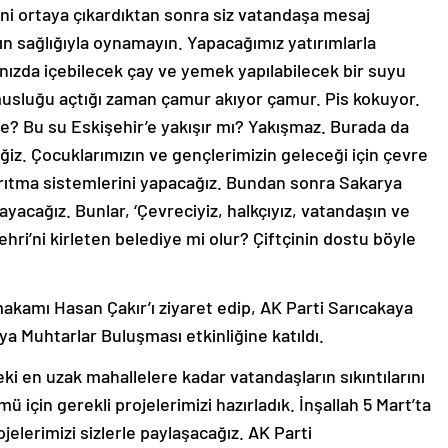
ini ortaya çıkardıktan sonra siz vatandaşa mesaj
şın sağlığıyla oynamayın. Yapacağımız yatırımlarla
nızda içebilecek çay ve yemek yapılabilecek bir suyu
 musluğu açtığı zaman çamur akıyor çamur. Pis kokuyor.
ne? Bu su Eskişehir’e yakışır mı? Yakışmaz. Burada da
ğiz. Çocuklarımızın ve gençlerimizin geleceği için çevre
rıtma sistemlerini yapacağız. Bundan sonra Sakarya
yacağız. Bunlar, ‘Çevreciyiz, halkçıyız, vatandaşın ve
ehri’ni kirleten belediye mi olur? Çiftçinin dostu böyle
kamı Hasan Çakır’ı ziyaret edip, AK Parti Sarıcakaya
ya Muhtarlar Buluşması etkinliğine katıldı.
ki en uzak mahallelere kadar vatandaşların sıkıntılarını
ümü için gerekli projelerimizi hazırladık. İnşallah 5 Mart’ta
jelerimizi sizlerle paylaşacağız. AK Parti