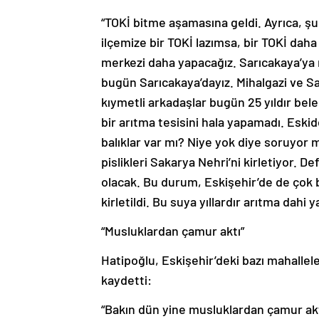
“TOKİ bitme aşamasına geldi. Ayrıca, şu 
ilçemize bir TOKİ lazımsa, bir TOKİ daha 
merkezi daha yapacağız. Sarıcakaya’ya n
bugün Sarıcakaya’dayız. Mihalgazi ve Sar
kıymetli arkadaşlar bugün 25 yıldır bel
bir arıtma tesisini hala yapamadı. Eski
balıklar var mı? Niye yok diye soruyor m
pislikleri Sakarya Nehri’ni kirletiyor. D
olacak. Bu durum, Eskişehir’de de çok 
kirletildi. Bu suya yıllardır arıtma dahi y
“Musluklardan çamur aktı”
Hatipoğlu, Eskişehir’deki bazı mahalle
kaydetti:
“Bakın dün yine musluklardan çamur akt