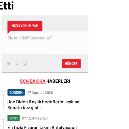
tti
HIZLI YORUM YAP
GÖNDER
SON DAKİKA
HABERLERİ
GÜNDEM
07 Ağustos 2026
Joe Biden 6 aylık hedeflerini açıkladı.
Senato buz gibi…
SPOR
07 Ağustos 2026
En fazla kızaran takım Antalyaspor!