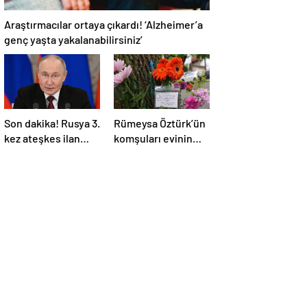
Araştırmacılar ortaya çıkardı! ‘Alzheimer’a
genç yaşta yakalanabilirsiniz’
Son dakika! Rusya 3.
Rümeysa Öztürk’ün
kez ateşkes ilan
komşuları evinin
etti! Putin: Erdoğan
önüne çiçekler ve
ile görüşme
notlar bıraktı
gerçekleştireceğiz