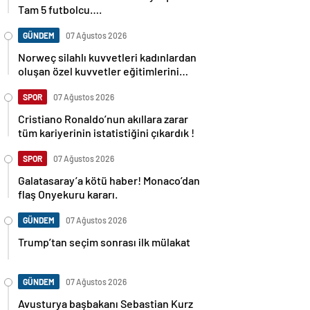
Tam 5 futbolcu….
GÜNDEM
07 Ağustos 2026
Norweç silahlı kuvvetleri kadınlardan
oluşan özel kuvvetler eğitimlerini
başlattı.
SPOR
07 Ağustos 2026
Cristiano Ronaldo’nun akıllara zarar
tüm kariyerinin istatistiğini çıkardık !
SPOR
07 Ağustos 2026
Galatasaray’a kötü haber! Monaco’dan
flaş Onyekuru kararı.
GÜNDEM
07 Ağustos 2026
Trump’tan seçim sonrası ilk mülakat
GÜNDEM
07 Ağustos 2026
Avusturya başbakanı Sebastian Kurz