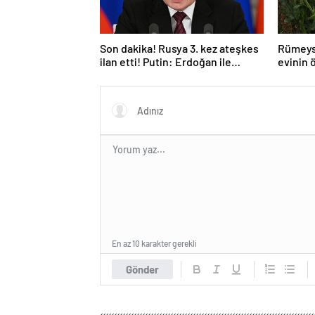
Son dakika! Rusya 3. kez ateşkes
Rümeys
ilan etti! Putin: Erdoğan ile
evinin 
görüşme gerçekleştireceğiz
bıraktı
En az 10 karakter gerekli
Gönder