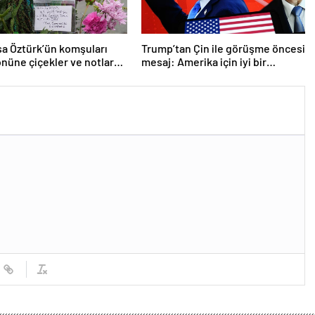
a Öztürk’ün komşuları
Trump’tan Çin ile görüşme öncesi
önüne çiçekler ve notlar
mesaj: Amerika için iyi bir
anlaşma yapmalıyız