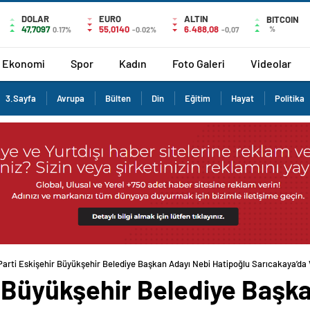
DOLAR
EURO
ALTIN
BITCOIN
47,7097
55,0140
6.488,08
%
0.17%
-0.02%
-0,07
Ekonomi
Spor
Kadın
Foto Galeri
Videolar
3.Sayfa
Avrupa
Bülten
Din
Eğitim
Hayat
Politika
arti Eskişehir Büyükşehir Belediye Başkan Adayı Nebi Hatipoğlu Sarıcakaya’da V
r Büyükşehir Belediye Başk