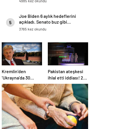
4985 kez okundu
Joe Biden 6 aylık hedeflerini
açıkladı. Senato buz gibi…
5
3765 kez okundu
Kremlin’den
Pakistan ateşkesi
‘Ukrayna’da 30
ihlal etti iddiası! 2
günlük ateşkes’
ülkeden 2 farklı
açıklaması: Bunu
açıklama
iyice düşünmeliyiz