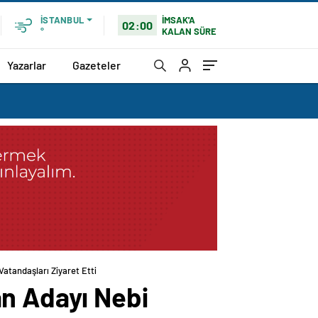
İMSAK'A
İSTANBUL
02:00
KALAN SÜRE
°
Yazarlar
Gazeteler
atandaşları Ziyaret Etti
an Adayı Nebi