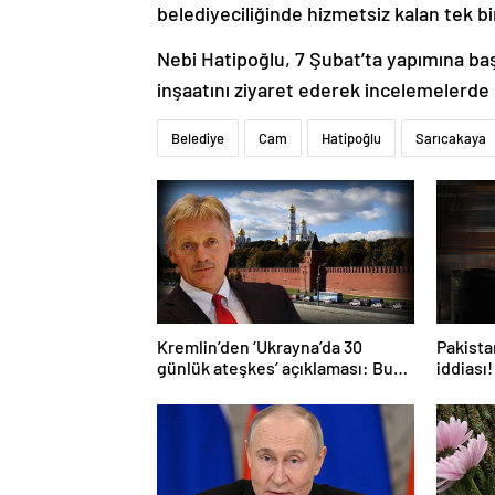
belediyeciliğinde hizmetsiz kalan tek bi
Nebi Hatipoğlu, 7 Şubat’ta yapımına ba
inşaatını ziyaret ederek incelemelerde
Belediye
Cam
Hatipoğlu
Sarıcakaya
Kremlin’den ‘Ukrayna’da 30
Pakistan
günlük ateşkes’ açıklaması: Bunu
iddiası!
iyice düşünmeliyiz
açıkla