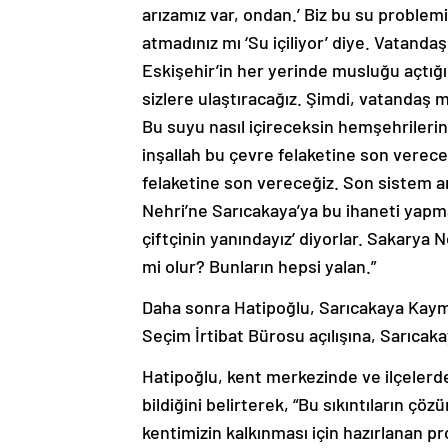
arızamız var, ondan.’ Biz bu su problem
atmadınız mı ‘Su içiliyor’ diye. Vatanda
Eskişehir’in her yerinde musluğu açtığı
sizlere ulaştıracağız. Şimdi, vatandaş
Bu suyu nasıl içireceksin hemşehrileri
inşallah bu çevre felaketine son verece
felaketine son vereceğiz. Son sistem a
Nehri’ne Sarıcakaya’ya bu ihaneti yapma
çiftçinin yanındayız’ diyorlar. Sakarya N
mi olur? Bunların hepsi yalan.”
Daha sonra Hatipoğlu, Sarıcakaya Kayma
Seçim İrtibat Bürosu açılışına, Sarıcaka
Hatipoğlu, kent merkezinde ve ilçelerde
bildiğini belirterek, “Bu sıkıntıların çöz
kentimizin kalkınması için hazırlanan pro