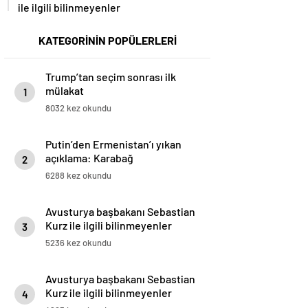
ile ilgili bilinmeyenler
KATEGORİNİN POPÜLERLERİ
Trump’tan seçim sonrası ilk
mülakat
1
8032 kez okundu
Putin’den Ermenistan’ı yıkan
açıklama: Karabağ
2
Azerbaycan’ın ayrılmaz bir
6288 kez okundu
parçasıdır!
Avusturya başbakanı Sebastian
Kurz ile ilgili bilinmeyenler
3
5236 kez okundu
Avusturya başbakanı Sebastian
Kurz ile ilgili bilinmeyenler
4