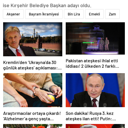
ise Kırşehir Belediye Başkan adayı oldu.
Akşener
Bayram İkramiyesi
Bin Lira
Emekli
Zam
Pakistan ateşkesi ihlal etti
Kremlin’den ‘Ukrayna’da 30
iddiası! 2 ülkeden 2 farklı
günlük ateşkes’ açıklaması:
açıklama
Bunu iyice düşünmeliyiz
Araştırmacılar ortaya çıkardı!
Son dakika! Rusya 3. kez
‘Alzheimer’a genç yaşta
ateşkes ilan etti! Putin:
yakalanabilirsiniz’
Erdoğan ile görüşme