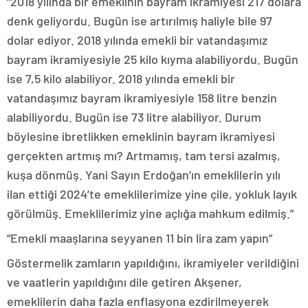
“2018 yılında bir emeklinin bayram ikramiyesi 217 dolara
denk geliyordu. Bugün ise artırılmış haliyle bile 97
dolar ediyor. 2018 yılında emekli bir vatandaşımız
bayram ikramiyesiyle 25 kilo kıyma alabiliyordu. Bugün
ise 7,5 kilo alabiliyor. 2018 yılında emekli bir
vatandaşımız bayram ikramiyesiyle 158 litre benzin
alabiliyordu. Bugün ise 73 litre alabiliyor. Durum
böylesine ibretlikken emeklinin bayram ikramiyesi
gerçekten artmış mı? Artmamış, tam tersi azalmış,
kuşa dönmüş. Yani Sayın Erdoğan’ın emeklilerin yılı
ilan ettiği 2024’te emeklilerimize yine çile, yokluk layık
görülmüş. Emeklilerimiz yine açlığa mahkum edilmiş.”
“Emekli maaşlarına seyyanen 11 bin lira zam yapın”
Göstermelik zamların yapıldığını, ikramiyeler verildiğini
ve vaatlerin yapıldığını dile getiren Akşener,
emeklilerin daha fazla enflasyona ezdirilmeyerek