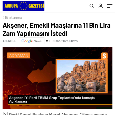
215 okunma
Akşener, Emekli Maaşlarına 11 Bin Lira
Zam Yapılmasını İstedi
11 Nisan 2024 00:24
ABONE OL
News
İYİ Parti Genel Başkanı Meral Akşener, “Mayıs ayında