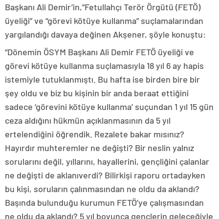
Başkanı Ali Demir’in,”Fetullahçı Terör Örgütü (FETÖ)
üyeliği” ve “görevi kötüye kullanma” suçlamalarından
yargılandığı davaya değinen Akşener, şöyle konuştu:
“Dönemin ÖSYM Başkanı Ali Demir FETÖ üyeliği ve
görevi kötüye kullanma suçlamasıyla 18 yıl 6 ay hapis
istemiyle tutuklanmıştı. Bu hafta ise birden bire bir
şey oldu ve biz bu kişinin bir anda beraat ettiğini
sadece ‘görevini kötüye kullanma’ suçundan 1 yıl 15 gün
ceza aldığını hükmün açıklanmasının da 5 yıl
ertelendiğini öğrendik. Rezalete bakar mısınız?
Hayırdır muhteremler ne değişti? Bir neslin yalnız
sorularını değil, yıllarını, hayallerini, gençliğini çalanlar
ne değişti de aklanıverdi? Bilirkişi raporu ortadayken
bu kişi, soruların çalınmasından ne oldu da aklandı?
Başında bulunduğu kurumun FETÖ’ye çalışmasından
ne oldu da aklandı? 5 yıl boyunca gençlerin geleceğiyle