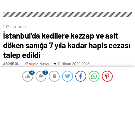
192 okunma
İstanbul’da kedilere kezzap ve asit
döken sanığa 7 yıla kadar hapis cezası
talep edildi
11 Nisan 2024 00:21
ABONE OL
News
0
0
0
0