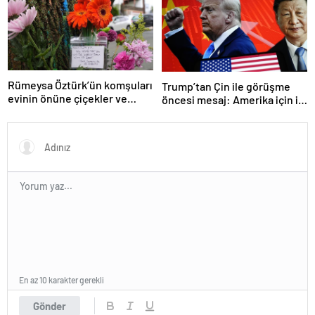
gerçekleştireceğiz
Rümeysa Öztürk’ün komşuları
Trump’tan Çin ile görüşme
evinin önüne çiçekler ve
öncesi mesaj: Amerika için iyi
notlar bıraktı
bir anlaşma yapmalıyız
En az 10 karakter gerekli
Gönder