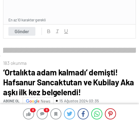
En az 10 karakter gerekli
Gönder
183 okunma
‘Ortalıkta adam kalmadı’ demişti!
Hafsanur Sancaktutan ve Kubilay Aka
aşkı ilk kez belgelendi!
15 Ağustos 2024 03:35
ABONE OL
News
0
0
0
0