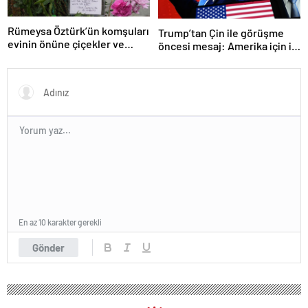
Rümeysa Öztürk’ün komşuları
Trump’tan Çin ile görüşme
evinin önüne çiçekler ve
öncesi mesaj: Amerika için iyi
notlar bıraktı
bir anlaşma yapmalıyız
En az 10 karakter gerekli
Gönder