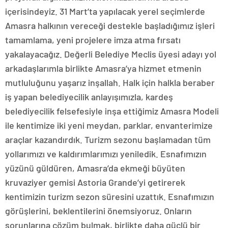
içerisindeyiz. 31 Mart’ta yapılacak yerel seçimlerde
Amasra halkının vereceği destekle başladığımız işleri
tamamlama, yeni projelere imza atma fırsatı
yakalayacağız. Değerli Belediye Meclis üyesi adayı yol
arkadaşlarımla birlikte Amasra’ya hizmet etmenin
mutluluğunu yaşarız inşallah. Halk için halkla beraber
iş yapan belediyecilik anlayışımızla, kardeş
belediyecilik felsefesiyle inşa ettiğimiz Amasra Modeli
ile kentimize iki yeni meydan, parklar, envanterimize
araçlar kazandırdık. Turizm sezonu başlamadan tüm
yollarımızı ve kaldırımlarımızı yeniledik. Esnafımızın
yüzünü güldüren, Amasra’da ekmeği büyüten
kruvaziyer gemisi Astoria Grande’yi getirerek
kentimizin turizm sezon süresini uzattık. Esnafımızın
görüşlerini, beklentilerini önemsiyoruz. Onların
sorunlarına çözüm bulmak, birlikte daha güçlü bir