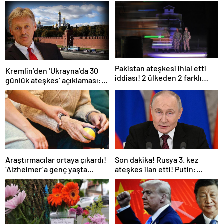
Pakistan ateşkesi ihlal etti
Kremlin’den ‘Ukrayna’da 30
iddiası! 2 ülkeden 2 farklı
günlük ateşkes’ açıklaması:
açıklama
Bunu iyice düşünmeliyiz
Araştırmacılar ortaya çıkardı!
Son dakika! Rusya 3. kez
‘Alzheimer’a genç yaşta
ateşkes ilan etti! Putin:
yakalanabilirsiniz’
Erdoğan ile görüşme
gerçekleştireceğiz