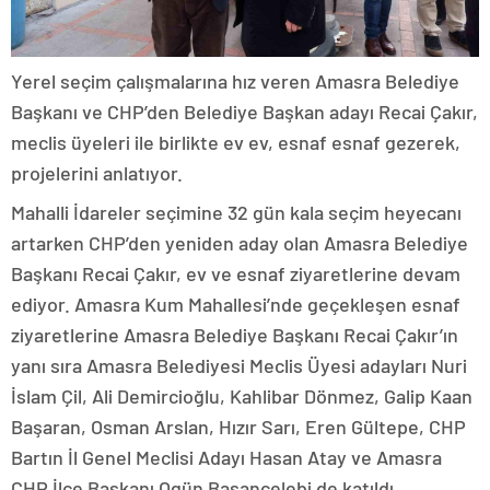
Yerel seçim çalışmalarına hız veren Amasra Belediye
Başkanı ve CHP’den Belediye Başkan adayı Recai Çakır,
meclis üyeleri ile birlikte ev ev, esnaf esnaf gezerek,
projelerini anlatıyor.
Mahalli İdareler seçimine 32 gün kala seçim heyecanı
artarken CHP’den yeniden aday olan Amasra Belediye
Başkanı Recai Çakır, ev ve esnaf ziyaretlerine devam
ediyor. Amasra Kum Mahallesi’nde geçekleşen esnaf
ziyaretlerine Amasra Belediye Başkanı Recai Çakır’ın
yanı sıra Amasra Belediyesi Meclis Üyesi adayları Nuri
İslam Çil, Ali Demircioğlu, Kahlibar Dönmez, Galip Kaan
Başaran, Osman Arslan, Hızır Sarı, Eren Gültepe, CHP
Bartın İl Genel Meclisi Adayı Hasan Atay ve Amasra
CHP İlçe Başkanı Ogün Basançelebi de katıldı.