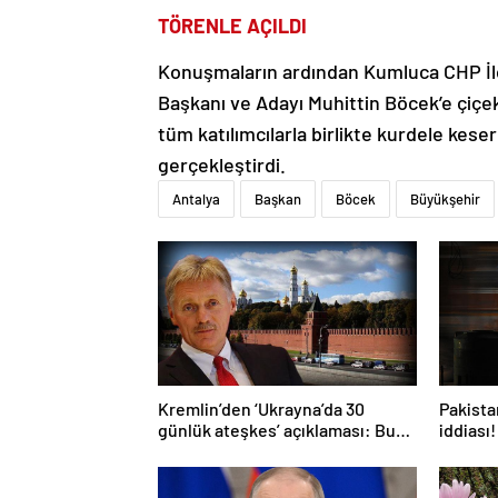
TÖRENLE AÇILDI
Konuşmaların ardından Kumluca CHP İl
Başkanı ve Adayı Muhittin Böcek’e çiçe
tüm katılımcılarla birlikte kurdele kese
gerçekleştirdi.
Antalya
Başkan
Böcek
Büyükşehir
Kremlin’den ‘Ukrayna’da 30
Pakistan
günlük ateşkes’ açıklaması: Bunu
iddiası!
iyice düşünmeliyiz
açıkla