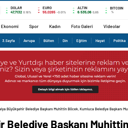
DOLAR
EURO
ALTIN
BITCOIN
47,7132
55,0265
6.535,06
%
0.16%
-0.01%
0,65
Ekonomi
Spor
Kadın
Foto Galeri
Videolar
3.Sayfa
Avrupa
Bülten
Din
Eğitim
Hayat
Politika
alya Büyükşehir Belediye Başkanı Muhittin Böcek, Kumluca Belediye Başkanı M
r Belediye Başkanı Muhitti