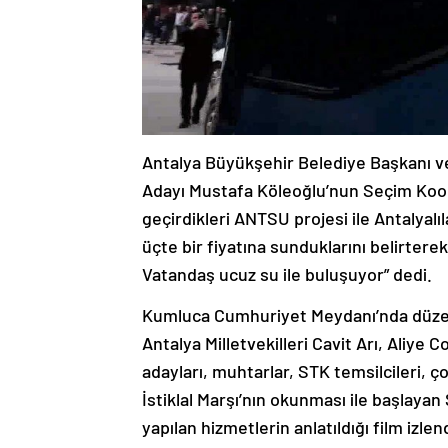
Antalya Büyükşehir Belediye Başkanı v
Adayı Mustafa Köleoğlu’nun Seçim Koord
geçirdikleri ANTSU projesi ile Antalyal
üçte bir fiyatına sunduklarını belirter
Vatandaş ucuz su ile buluşuyor” dedi.
Kumluca Cumhuriyet Meydanı’nda düzen
Antalya Milletvekilleri Cavit Arı, Aliye C
adayları, muhtarlar, STK temsilcileri, ç
İstiklal Marşı’nın okunması ile başlayan 
yapılan hizmetlerin anlatıldığı film izlend