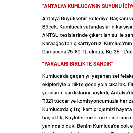
“ANTALYA KUMLUCA’NIN SUYUNU İÇİY
Antalya Büyükşehir Belediye Başkanı v
Böcek, Kumlucalı vatandaşların karşıs
ANTSU tesislerinde çıkartılan su ile s
Karaağaç’tan çıkartıyoruz. Kumluca’nın
Damacana 75-80 TL olmuş. Biz 25 TL’den
“YARALARI BİRLİKTE SARDIK”
Kumluca’da geçen yıl yaşanan sel felake
ekipleriyle birlikte gece yola çıkarak, 
yaralarını sardıklarını söyledi. Antaly
“1921 tüccar ve komisyoncumuzla her za
Kumluca’da çiftçi kart projemizi hayata 
başlattık. Köylülerimize, üreticilerimize
yanında olduk. Benim Kumluca’da çok em