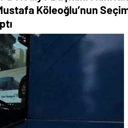
Mustafa Köleoğlu’nun Seçi
ptı