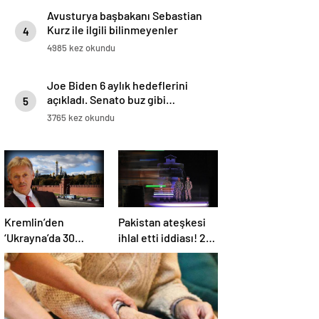
Avusturya başbakanı Sebastian
Kurz ile ilgili bilinmeyenler
4
4985 kez okundu
Joe Biden 6 aylık hedeflerini
açıkladı. Senato buz gibi…
5
3765 kez okundu
Kremlin’den
Pakistan ateşkesi
‘Ukrayna’da 30
ihlal etti iddiası! 2
günlük ateşkes’
ülkeden 2 farklı
açıklaması: Bunu
açıklama
iyice düşünmeliyiz