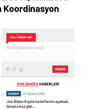
m Koordinasyon
HIZLI YORUM YAP
GÖNDER
SON DAKİKA
HABERLERİ
GÜNDEM
07 Ağustos 2026
Joe Biden 6 aylık hedeflerini açıkladı.
Senato buz gibi…