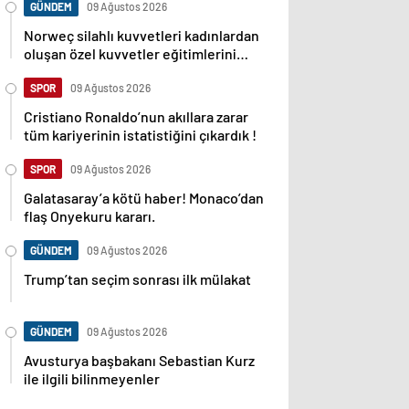
GÜNDEM
09 Ağustos 2026
Norweç silahlı kuvvetleri kadınlardan
oluşan özel kuvvetler eğitimlerini
başlattı.
SPOR
09 Ağustos 2026
Cristiano Ronaldo’nun akıllara zarar
tüm kariyerinin istatistiğini çıkardık !
SPOR
09 Ağustos 2026
Galatasaray’a kötü haber! Monaco’dan
flaş Onyekuru kararı.
GÜNDEM
09 Ağustos 2026
Trump’tan seçim sonrası ilk mülakat
GÜNDEM
09 Ağustos 2026
Avusturya başbakanı Sebastian Kurz
ile ilgili bilinmeyenler