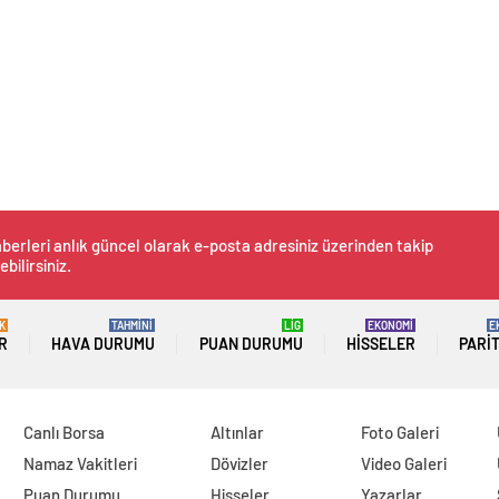
berleri anlık güncel olarak e-posta adresiniz üzerinden takip
ebilirsiniz.
K
TAHMİNİ
LİG
EKONOMİ
E
R
HAVA DURUMU
PUAN DURUMU
HISSELER
PARI
Canlı Borsa
Altınlar
Foto Galeri
Namaz Vakitleri
Dövizler
Video Galeri
Puan Durumu
Hisseler
Yazarlar