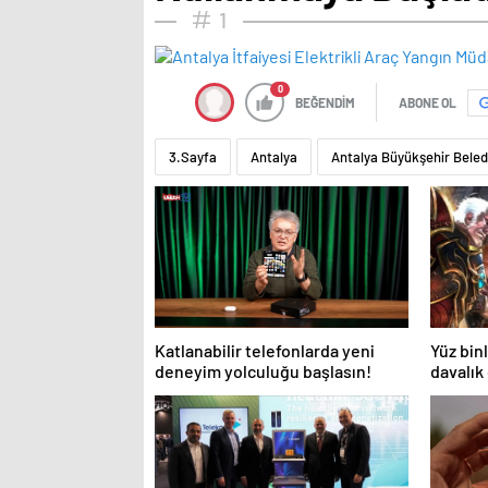
1
0
BEĞENDİM
ABONE OL
3.Sayfa
Antalya
Antalya Büyükşehir Beled
Katlanabilir telefonlarda yeni
Yüz bin
deneyim yolculuğu başlasın!
davalık