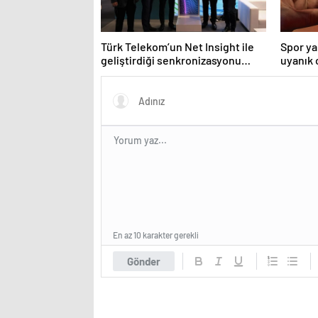
Türk Telekom’un Net Insight ile
Spor ya
geliştirdiği senkronizasyonu
uyanık
çözümü ITU-T’de
En az 10 karakter gerekli
Gönder