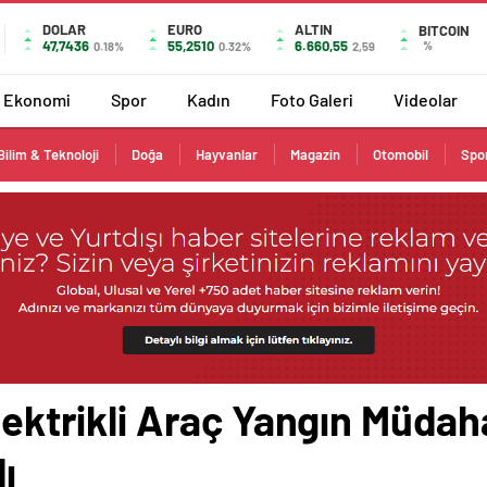
DOLAR
EURO
ALTIN
BITCOIN
47,7436
55,2510
6.660,55
%
0.18%
0.32%
2,59
Ekonomi
Spor
Kadın
Foto Galeri
Videolar
Bilim & Teknoloji
Doğa
Hayvanlar
Magazin
Otomobil
Spo
lektrikli Araç Yangın Müdaha
ı