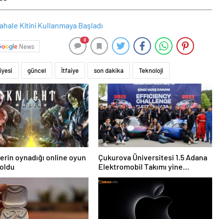
0
News
iyesi
güncel
İtfaiye
son dakika
Teknoloji
lerin oynadığı online oyun
Çukurova Üniversitesi 1.5 Adana
 oldu
Elektromobil Takımı yine
şampiyon oldu