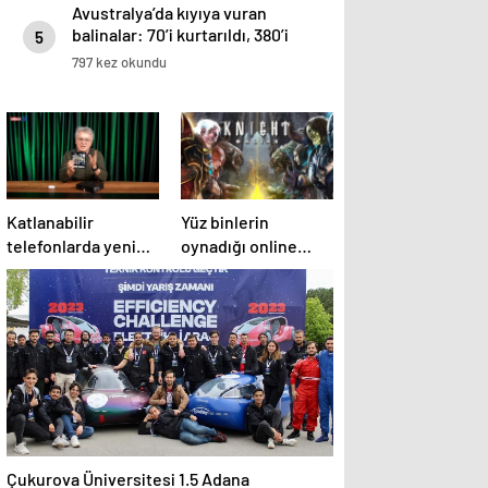
Avustralya’da kıyıya vuran
balinalar: 70’i kurtarıldı, 380’i
5
öldü
797 kez okundu
Katlanabilir
Yüz binlerin
telefonlarda yeni
oynadığı online
deneyim yolculuğu
oyun davalık oldu
başlasın!
Çukurova Üniversitesi 1.5 Adana