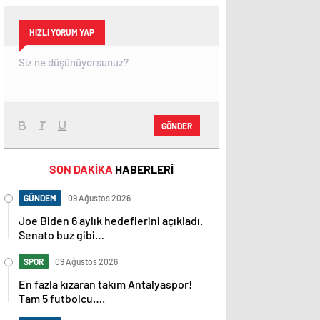
HIZLI YORUM YAP
GÖNDER
SON DAKİKA
HABERLERİ
GÜNDEM
09 Ağustos 2026
Joe Biden 6 aylık hedeflerini açıkladı.
Senato buz gibi…
SPOR
09 Ağustos 2026
En fazla kızaran takım Antalyaspor!
Tam 5 futbolcu….