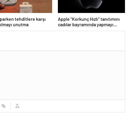
parken tehditlere karşı
Apple “Korkunç Hızlı” tanıtımını
 olmayı unutma
cadılar bayramında yapmayı
planlıyor