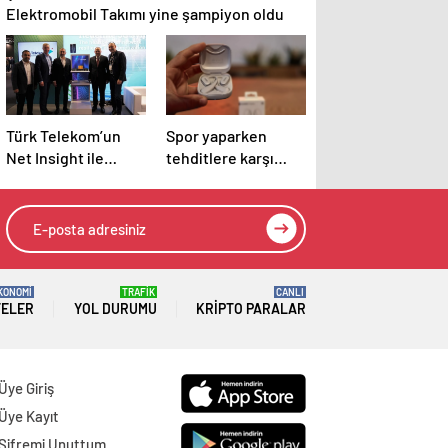
Elektromobil Takımı yine şampiyon oldu
Türk Telekom’un
Spor yaparken
Net Insight ile
tehditlere karşı
geliştirdiği
uyanık olmayı
senkronizasyonu
unutma
çözümü ITU-T’de
KONOMİ
TRAFİK
CANLI
TELER
YOL DURUMU
KRIPTO PARALAR
Üye Giriş
Üye Kayıt
Şifremi Unuttum