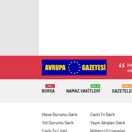
Ha
ed
CANLI
ANLIK
GÜNLÜ
BORSA
NAMAZ VAKITLERI
GAZETELE
Hava Durumu Dark
Canlı Tv Dark
Yol Durumu Dark
Yayın Akışları Dark
Canlı Tv Light
Nöbetçi Eczaneler