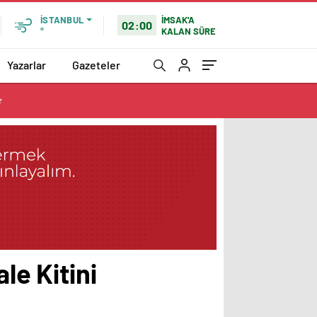
İMSAK'A
İSTANBUL
02:00
KALAN SÜRE
°
Yazarlar
Gazeteler
r
le Kitini