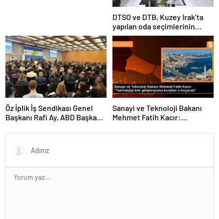
DTSO ve DTB, Kuzey Irak’ta
yapılan oda seçimlerinin
ardından işbirliklerini
güçlendirmek için ziyaretler
gerçekleştirdi
Öz İplik İş Sendikası Genel
Sanayi ve Teknoloji Bakanı
Başkanı Rafi Ay, ABD Başkanı
Mehmet Fatih Kacır:
Joe Biden’ın Özel Danışmanı
“Teknolojiyi kim geliştiriyorsa
ile görüştü
kuralları o koyacak”