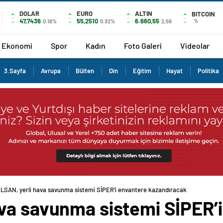
DOLAR
EURO
ALTIN
BITCOIN
47,7436
55,2510
6.660,55
%
0.18%
0.32%
2,59
Ekonomi
Spor
Kadın
Foto Galeri
Videolar
3.Sayfa
Avrupa
Bülten
Din
Eğitim
Hayat
Politika
LSAN, yerli hava savunma sistemi SİPER’i envantere kazandıracak
va savunma sistemi SİPER’