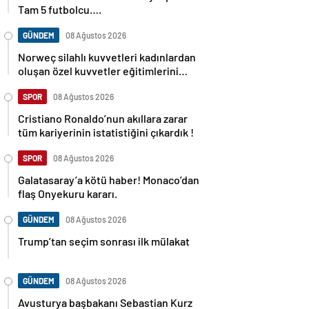
Tam 5 futbolcu….
GÜNDEM
08 Ağustos 2026
Norweç silahlı kuvvetleri kadınlardan
oluşan özel kuvvetler eğitimlerini
başlattı.
SPOR
08 Ağustos 2026
Cristiano Ronaldo’nun akıllara zarar
tüm kariyerinin istatistiğini çıkardık !
SPOR
08 Ağustos 2026
Galatasaray’a kötü haber! Monaco’dan
flaş Onyekuru kararı.
GÜNDEM
08 Ağustos 2026
Trump’tan seçim sonrası ilk mülakat
GÜNDEM
08 Ağustos 2026
Avusturya başbakanı Sebastian Kurz