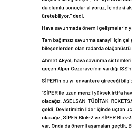
da olumlu sonuçlar alıyoruz. İçindeki 
üretebiliyor.” dedi.
Hava savunmada önemli gelişmelerin yaş
Tam bağımsız savunma sanayii için çalışt
bileşenlerden olan radarda olağanüstü p
Ahmet Akyol, hava savunma sistemleri iç
geçen Alper Gezeravcı’nın vardığı ISS’nin
SİPER’in bu yıl envantere gireceği bilgi
“SİPER ile uzun menzil yüksek irtifa 
olacağız. ASELSAN, TÜBİTAK, ROKETSAN v
geldi. Devletimizin liderliğinde uçtan
olacağız. SİPER Blok-2 ve SİPER Blok-
var. Onda da önemli aşamaları geçtik.