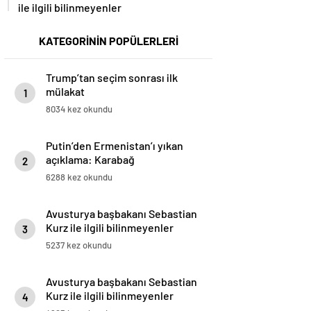
ile ilgili bilinmeyenler
KATEGORİNİN POPÜLERLERİ
Trump’tan seçim sonrası ilk
mülakat
1
8034 kez okundu
Putin’den Ermenistan’ı yıkan
açıklama: Karabağ
2
Azerbaycan’ın ayrılmaz bir
6288 kez okundu
parçasıdır!
Avusturya başbakanı Sebastian
Kurz ile ilgili bilinmeyenler
3
5237 kez okundu
Avusturya başbakanı Sebastian
Kurz ile ilgili bilinmeyenler
4