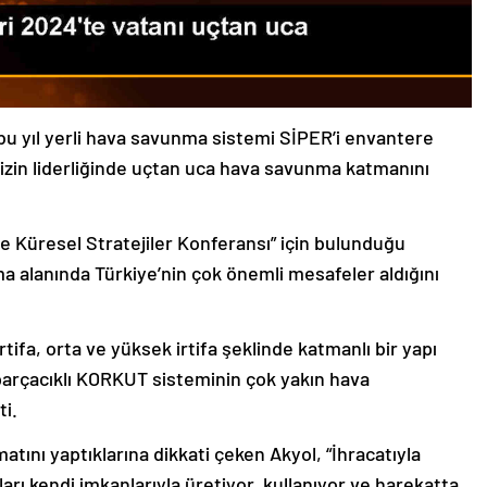
 yıl yerli hava savunma sistemi SİPER’i envantere
mizin liderliğinde uçtan uca hava savunma katmanını
e Küresel Stratejiler Konferansı” için bulunduğu
 alanında Türkiye’nin çok önemli mesafeler aldığını
tifa, orta ve yüksek irtifa şeklinde katmanlı bir yapı
arçacıklı KORKUT sisteminin çok yakın hava
i.
tını yaptıklarına dikkati çeken Akyol, “İhracatıyla
nları kendi imkanlarıyla üretiyor, kullanıyor ve harekatta