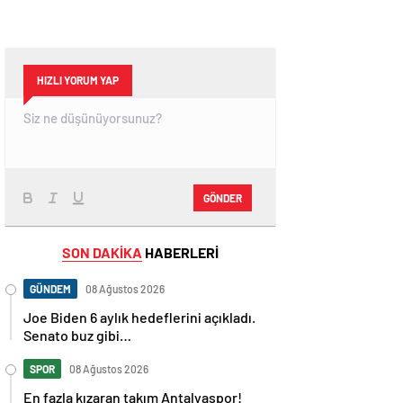
HIZLI YORUM YAP
GÖNDER
SON DAKİKA
HABERLERİ
GÜNDEM
08 Ağustos 2026
Joe Biden 6 aylık hedeflerini açıkladı.
Senato buz gibi…
SPOR
08 Ağustos 2026
En fazla kızaran takım Antalyaspor!