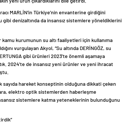
n yeni ürün çıkardıklarını dile getirdi.
 aracı MARLİN’in Türkiye’nin envanterine girdiğini
 gibi denizaltında da insansız sistemlere yöneldiklerini
r kamu kurumunun su altı faaliyetleri için kullanıma
ldığını vurgulayan Akyol, “Su altında DERİNGÖZ, su
ERTUNGA gibi ürünleri 2023’te önemli aşamaya
ptık. 2024’te de insansız yeni ürünler ve yeni ihracat
ştu.
ok sayıda hareket konseptinin olduğuna dikkati çeken
lara, elektro optik sistemlerden haberleşme
insansız sistemlere katma yeteneklerinin bulunduğunu
irdik”