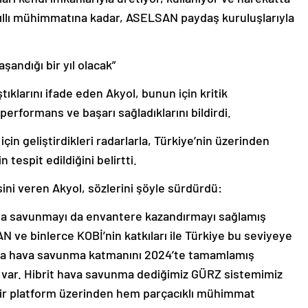
akıllı mühimmatına kadar, ASELSAN paydaş kuruluşlarıyla
andığı bir yıl olacak”
ıklarını ifade eden Akyol, bunun için kritik
erformans ve başarı sağladıklarını bildirdi.
in geliştirdikleri radarlarla, Türkiye’nin üzerinden
 tespit edildiğini belirtti.
sini veren Akyol, sözlerini şöyle sürdürdü:
hava savunmayı da envantere kazandırmayı sağlamış
e binlerce KOBİ’nin katkıları ile Türkiye bu seviyeye
 uca hava savunma katmanını 2024’te tamamlamış
3 var. Hibrit hava savunma dediğimiz GÜRZ sistemimiz
 Bir platform üzerinden hem parçacıklı mühimmat