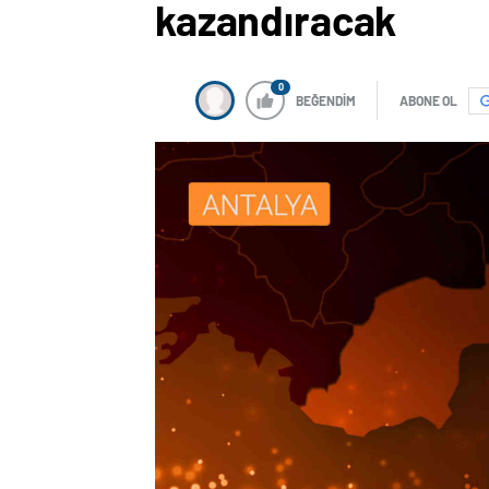
kazandıracak
0
BEĞENDİM
ABONE OL