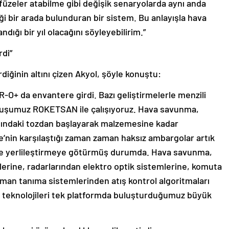
üzeler atabilme gibi değişik senaryolarda aynı anda
i bir arada bulunduran bir sistem. Bu anlayışla hava
ığı bir yıl olacağını söyleyebilirim.”
di”
iğinin altını çizen Akyol, şöyle konuştu:
-O+ da envantere girdi. Bazı geliştirmelerle menzili
luşumuz ROKETSAN ile çalışıyoruz. Hava savunma,
pımındaki tozdan başlayarak malzemesine kadar
ye’nin karşılaştığı zaman zaman haksız ambargolar artık
ede yerlileştirmeye götürmüş durumda. Hava savunma,
lerine, radarlarından elektro optik sistemlerine, komuta
an tanıma sistemlerinden atış kontrol algoritmaları
 teknolojileri tek platformda buluşturduğumuz büyük