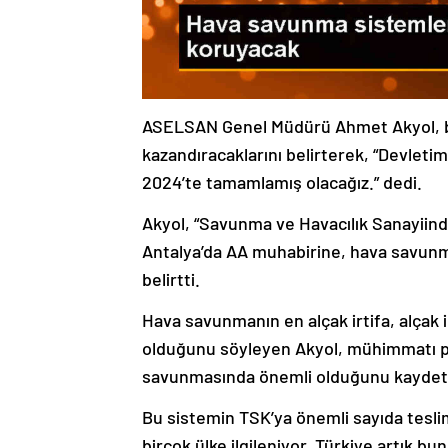
ASELSAN Genel Müdürü Ahmet Akyol, bu
kazandıracaklarını belirterek, “Devleti
2024’te tamamlamış olacağız.” dedi.
Akyol, “Savunma ve Havacılık Sanayiind
Antalya’da AA muhabirine, hava savunma
belirtti.
Hava savunmanın en alçak irtifa, alçak ir
olduğunu söyleyen Akyol, mühimmatı p
savunmasında önemli olduğunu kaydett
Bu sistemin TSK’ya önemli sayıda teslima
birçok ülke ilgileniyor. Türkiye artık bu