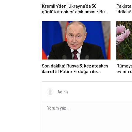
Kremlin’den ‘Ukrayna’da 30
Pakistan
günlük ateşkes’ açıklaması: Bunu
iddiası!
iyice düşünmeliyiz
açıkla
Son dakika! Rusya 3. kez ateşkes
Rümeys
ilan etti! Putin: Erdoğan ile
evinin 
görüşme gerçekleştireceğiz
bıraktı