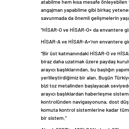
atabilme hem kısa mesafe önleyebilen f
angajman yapabilme gibi birkaç yeteneğ
savunmada da önemli gelişmelerin yaşand
“HİSAR-O ve HİSAR-O+ da envantere gir
HİSAR-A ve HİSAR-A+’nın envantere gird
“Bir üst katmanındaki HİSAR-O ve HİSAR
biraz daha uzatmak üzere paydaş kuru
arayıcı başlıklarından, bu başlığın ya
yerlileştirdiğimiz bir alan. Bugün Türki
bizi toz metalinden başlayacak seviy
arayıcı başlıklardan haberleşme sistem
kontrolünden navigasyonuna, dost düşm
komuta kontrol sistemlerine kadar tüm
bir sistem.”