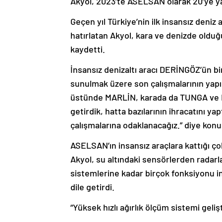
Akyol, 2023’te ASELSAN olarak 20’ye yakı
Geçen yıl Türkiye’nin ilk insansız deniz
hatırlatan Akyol, kara ve denizde olduğu
kaydetti.
İnsansız denizaltı aracı DERİNGÖZ’ün bi
sunulmak üzere son çalışmalarının yapı
üstünde MARLİN, karada da TUNGA ve 
getirdik, hatta bazılarının ihracatını ya
çalışmalarına odaklanacağız.” diye konu
ASELSAN’ın insansız araçlara kattığı ç
Akyol, su altındaki sensörlerden radar
sistemlerine kadar birçok fonksiyonu 
dile getirdi.
“Yüksek hızlı ağırlık ölçüm sistemi gelişt