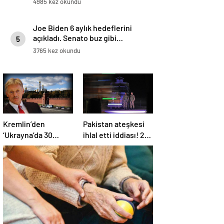
4985 kez okundu
Joe Biden 6 aylık hedeflerini
açıkladı. Senato buz gibi…
5
3765 kez okundu
Kremlin’den
Pakistan ateşkesi
‘Ukrayna’da 30
ihlal etti iddiası! 2
günlük ateşkes’
ülkeden 2 farklı
açıklaması: Bunu
açıklama
iyice düşünmeliyiz