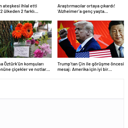
 ateşkesi ihlal etti
Araştırmacılar ortaya çıkardı!
 2 ülkeden 2 farklı
‘Alzheimer’a genç yaşta
ma
yakalanabilirsiniz’
a Öztürk’ün komşuları
Trump’tan Çin ile görüşme öncesi
önüne çiçekler ve notlar
mesaj: Amerika için iyi bir
anlaşma yapmalıyız