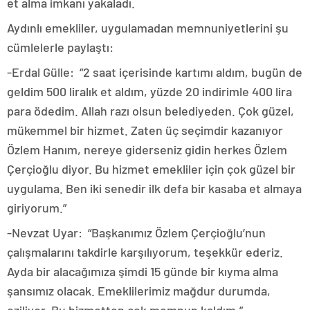
et alma imkanı yakaladı.
Aydınlı emekliler, uygulamadan memnuniyetlerini şu
cümlelerle paylaştı:
-Erdal Gülle: “2 saat içerisinde kartımı aldım, bugün de
geldim 500 liralık et aldım, yüzde 20 indirimle 400 lira
para ödedim. Allah razı olsun belediyeden. Çok güzel,
mükemmel bir hizmet. Zaten üç seçimdir kazanıyor
Özlem Hanım, nereye giderseniz gidin herkes Özlem
Çerçioğlu diyor. Bu hizmet emekliler için çok güzel bir
uygulama. Ben iki senedir ilk defa bir kasaba et almaya
giriyorum.”
-Nevzat Uyar: “Başkanımız Özlem Çerçioğlu’nun
çalışmalarını takdirle karşılıyorum, teşekkür ederiz.
Ayda bir alacağımıza şimdi 15 günde bir kıyma alma
şansımız olacak. Emeklilerimiz mağdur durumda,
eziliyor. Bu hizmetten çok memnun kaldım.”