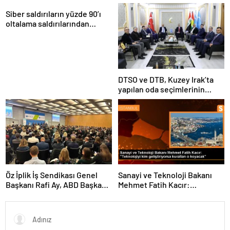
Tohumu Desteği Veriyor
Siber saldırıların yüzde 90’ı
oltalama saldırılarından
oluşuyor
DTSO ve DTB, Kuzey Irak’ta
yapılan oda seçimlerinin
ardından işbirliklerini
güçlendirmek için ziyaretler
gerçekleştirdi
Öz İplik İş Sendikası Genel
Sanayi ve Teknoloji Bakanı
Başkanı Rafi Ay, ABD Başkanı
Mehmet Fatih Kacır:
Joe Biden’ın Özel Danışmanı
“Teknolojiyi kim geliştiriyorsa
ile görüştü
kuralları o koyacak”