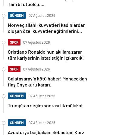
Tam 5 futbolcu….
GÜNDEM
07 Ağustos 2026
Norweç silahlı kuvvetleri kadınlardan
oluşan özel kuvvetler eğitimlerini
başlattı.
SPOR
07 Ağustos 2026
Cristiano Ronaldo’nun akıllara zarar
tüm kariyerinin istatistiğini çıkardık !
SPOR
07 Ağustos 2026
Galatasaray’a kötü haber! Monaco’dan
flaş Onyekuru kararı.
GÜNDEM
07 Ağustos 2026
Trump’tan seçim sonrası ilk mülakat
GÜNDEM
07 Ağustos 2026
Avusturya başbakanı Sebastian Kurz