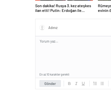
Son dakika! Rusya 3. kez ateşkes
Rümeys
ilan etti! Putin: Erdoğan ile
evinin 
görüşme gerçekleştireceğiz
bıraktı
En az 10 karakter gerekli
Gönder