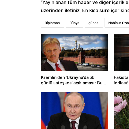
“Yayınlanan tüm haber ve diğer içerikler i
üzerinden iletiniz. En kısa süre içerisin
Diplomasi
Dünya
güncel
Mahinur Özd
Kremlin’den ‘Ukrayna’da 30
Pakistan
günlük ateşkes’ açıklaması: Bunu
iddiası!
iyice düşünmeliyiz
açıkla