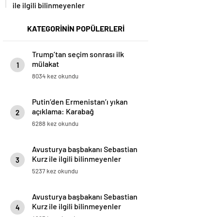
ile ilgili bilinmeyenler
KATEGORİNİN POPÜLERLERİ
Trump’tan seçim sonrası ilk
mülakat
1
8034 kez okundu
Putin’den Ermenistan’ı yıkan
açıklama: Karabağ
2
Azerbaycan’ın ayrılmaz bir
6288 kez okundu
parçasıdır!
Avusturya başbakanı Sebastian
Kurz ile ilgili bilinmeyenler
3
5237 kez okundu
Avusturya başbakanı Sebastian
Kurz ile ilgili bilinmeyenler
4