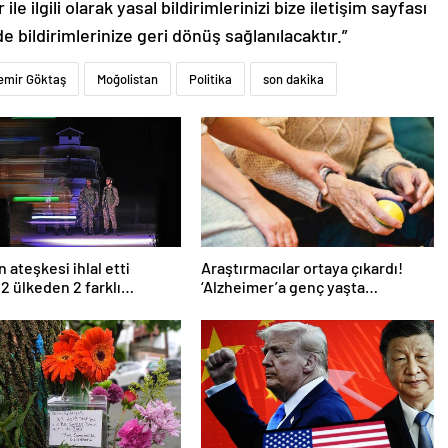
le ilgili olarak yasal bildirimlerinizi bize iletişim sayfası
de bildirimlerinize geri dönüş sağlanılacaktır.”
emir Göktaş
Moğolistan
Politika
son dakika
 ateşkesi ihlal etti
Araştırmacılar ortaya çıkardı!
 2 ülkeden 2 farklı
‘Alzheimer’a genç yaşta
ma
yakalanabilirsiniz’