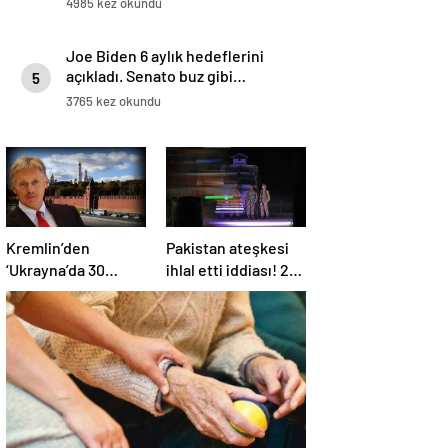
4985 kez okundu
Joe Biden 6 aylık hedeflerini
açıkladı. Senato buz gibi…
5
3765 kez okundu
Kremlin’den
Pakistan ateşkesi
‘Ukrayna’da 30
ihlal etti iddiası! 2
günlük ateşkes’
ülkeden 2 farklı
açıklaması: Bunu
açıklama
iyice düşünmeliyiz