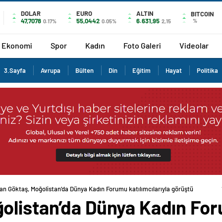
DOLAR
EURO
ALTIN
BITCOIN
47,7078
55,0442
6.631,95
%
0.17%
0.05%
2,15
Ekonomi
Spor
Kadın
Foto Galeri
Videolar
3.Sayfa
Avrupa
Bülten
Din
Eğitim
Hayat
Politika
an Göktaş, Moğolistan’da Dünya Kadın Forumu katılımcılarıyla görüştü
olistan’da Dünya Kadın Fo