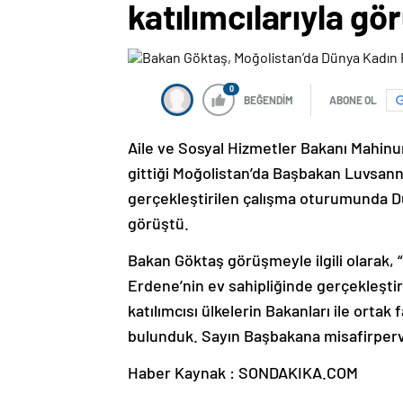
katılımcılarıyla gö
0
BEĞENDİM
ABONE OL
Aile ve Sosyal Hizmetler Bakanı Mahin
gittiği Moğolistan’da Başbakan Luvsan
gerçekleştirilen çalışma oturumunda Dün
görüştü.
Bakan Göktaş görüşmeyle ilgili olarak
Erdene’nin ev sahipliğinde gerçekleşt
katılımcısı ülkelerin Bakanları ile ortak
bulunduk. Sayın Başbakana misafirperve
Haber Kaynak : SONDAKIKA.COM