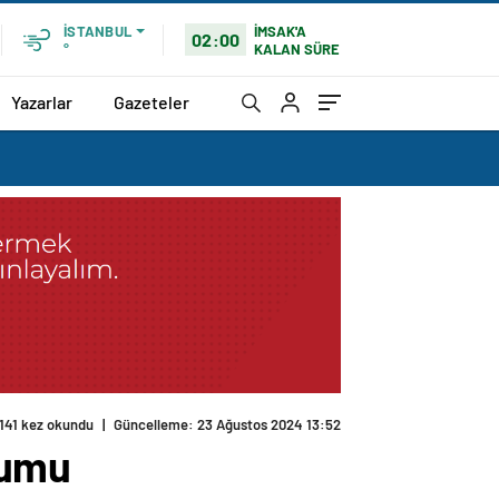
İMSAK'A
İSTANBUL
02:00
KALAN SÜRE
°
Yazarlar
Gazeteler
141 kez okundu
|
Güncelleme: 23 Ağustos 2024 13:52
rumu