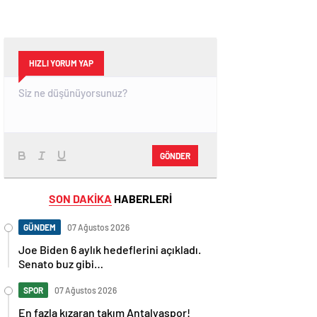
HIZLI YORUM YAP
GÖNDER
SON DAKİKA
HABERLERİ
GÜNDEM
07 Ağustos 2026
Joe Biden 6 aylık hedeflerini açıkladı.
Senato buz gibi…
SPOR
07 Ağustos 2026
En fazla kızaran takım Antalyaspor!