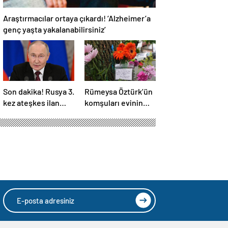
Araştırmacılar ortaya çıkardı! ‘Alzheimer’a
genç yaşta yakalanabilirsiniz’
Son dakika! Rusya 3.
Rümeysa Öztürk’ün
kez ateşkes ilan
komşuları evinin
etti! Putin: Erdoğan
önüne çiçekler ve
ile görüşme
notlar bıraktı
gerçekleştireceğiz