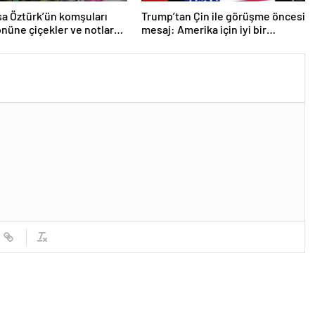
a Öztürk’ün komşuları
Trump’tan Çin ile görüşme öncesi
önüne çiçekler ve notlar
mesaj: Amerika için iyi bir
anlaşma yapmalıyız