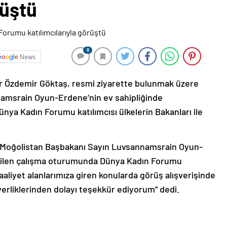
rüştü
0
News
ur Özdemir Göktaş, resmi ziyarette bulunmak üzere
namsrain Oyun-Erdene’nin ev sahipliğinde
ya Kadın Forumu katılımcısı ülkelerin Bakanları ile
, “Moğolistan Başbakanı Sayın Luvsannamsrain Oyun-
irilen çalışma oturumunda Dünya Kadın Forumu
 faaliyet alanlarımıza giren konularda görüş alışverişinde
rliklerinden dolayı teşekkür ediyorum” dedi.