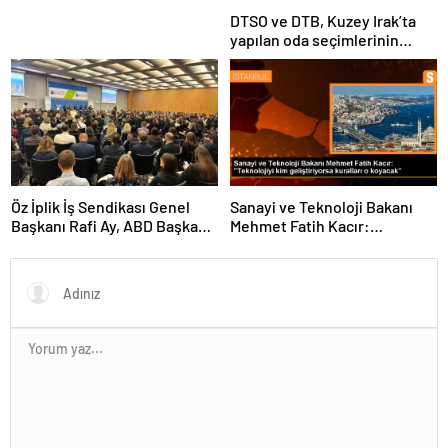
DTSO ve DTB, Kuzey Irak’ta
yapılan oda seçimlerinin
ardından işbirliklerini
güçlendirmek için ziyaretler
gerçekleştirdi
Öz İplik İş Sendikası Genel
Sanayi ve Teknoloji Bakanı
Başkanı Rafi Ay, ABD Başkanı
Mehmet Fatih Kacır:
Joe Biden’ın Özel Danışmanı
“Teknolojiyi kim geliştiriyorsa
ile görüştü
kuralları o koyacak”