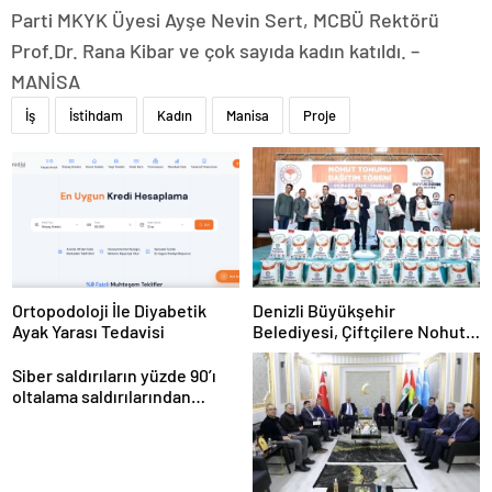
Parti MKYK Üyesi Ayşe Nevin Sert, MCBÜ Rektörü
Prof.Dr. Rana Kibar ve çok sayıda kadın katıldı. –
MANİSA
İş
İstihdam
Kadın
Manisa
Proje
Ortopodoloji İle Diyabetik
Denizli Büyükşehir
Ayak Yarası Tedavisi
Belediyesi, Çiftçilere Nohut
Tohumu Desteği Veriyor
Siber saldırıların yüzde 90’ı
oltalama saldırılarından
oluşuyor