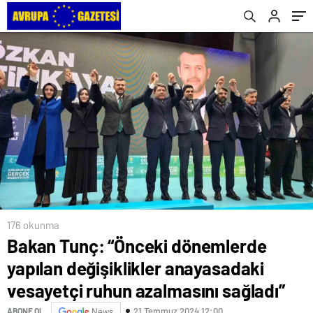
azalmasını sağladı”
176 okunma
Bakan Tunç: “Önceki dönemlerde
yapılan değişiklikler anayasadaki
vesayetçi ruhun azalmasını sağladı”
21 Temmuz 2024 12:00
ABONE OL
News