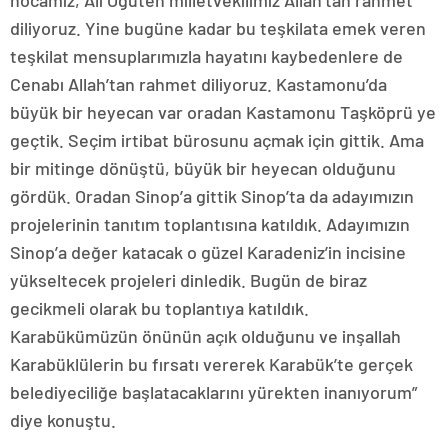
hocamız, Ali Öğüten milletvekilimiz Allah’tan rahmet
diliyoruz. Yine bugüne kadar bu teşkilata emek veren
teşkilat mensuplarımızla hayatını kaybedenlere de
Cenabı Allah’tan rahmet diliyoruz. Kastamonu’da
büyük bir heyecan var oradan Kastamonu Taşköprü ye
geçtik. Seçim irtibat bürosunu açmak için gittik. Ama
bir mitinge dönüştü, büyük bir heyecan olduğunu
gördük. Oradan Sinop’a gittik Sinop’ta da adayımızın
projelerinin tanıtım toplantısına katıldık. Adayımızın
Sinop’a değer katacak o güzel Karadeniz’in incisine
yükseltecek projeleri dinledik. Bugün de biraz
gecikmeli olarak bu toplantıya katıldık.
Karabükümüzün önünün açık olduğunu ve inşallah
Karabüklülerin bu fırsatı vererek Karabük’te gerçek
belediyeciliğe başlatacaklarını yürekten inanıyorum”
diye konuştu.