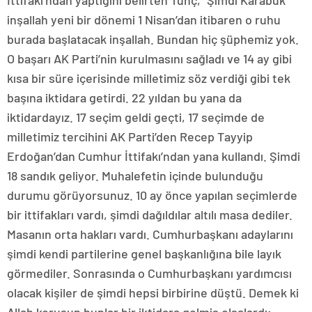
İttifakı’ndan yaptığını belirten Tunç, “Şimdi Karabük
inşallah yeni bir dönemi 1 Nisan’dan itibaren o ruhu
burada başlatacak inşallah. Bundan hiç şüphemiz yok.
O başarı AK Parti’nin kurulmasını sağladı ve 14 ay gibi
kısa bir süre içerisinde milletimiz söz verdiği gibi tek
başına iktidara getirdi. 22 yıldan bu yana da
iktidardayız. 17 seçim geldi geçti, 17 seçimde de
milletimiz tercihini AK Parti’den Recep Tayyip
Erdoğan’dan Cumhur İttifakı’ndan yana kullandı. Şimdi
18 sandık geliyor. Muhalefetin içinde bulunduğu
durumu görüyorsunuz. 10 ay önce yapılan seçimlerde
bir ittifakları vardı, şimdi dağıldılar altılı masa dediler.
Masanın orta hakları vardı. Cumhurbaşkanı adaylarını
şimdi kendi partilerine genel başkanlığına bile layık
görmediler. Sonrasında o Cumhurbaşkanı yardımcısı
olacak kişiler de şimdi hepsi birbirine düştü. Demek ki