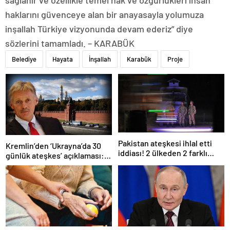
sağlanır ve özellikle temel hak ve özgürlükleri insan
haklarını güvenceye alan bir anayasayla yolumuza
inşallah Türkiye vizyonunda devam ederiz” diye
sözlerini tamamladı. – KARABÜK
Belediye
Hayata
İnşallah
Karabük
Proje
Pakistan ateşkesi ihlal etti
Kremlin’den ‘Ukrayna’da 30
iddiası! 2 ülkeden 2 farklı
günlük ateşkes’ açıklaması:
açıklama
Bunu iyice düşünmeliyiz