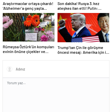
Araştırmacılar ortaya çıkardı!
Son dakika! Rusya 3. kez
‘Alzheimer’a genç yaşta
ateşkes ilan etti! Putin:
yakalanabilirsiniz’
Erdoğan ile görüşme
gerçekleştireceğiz
Rümeysa Öztürk’ün komşuları
Trump’tan Çin ile görüşme
evinin önüne çiçekler ve
öncesi mesaj: Amerika için iyi
notlar bıraktı
bir anlaşma yapmalıyız