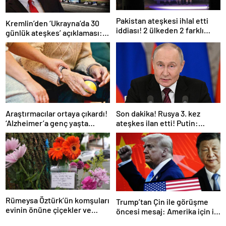
Pakistan ateşkesi ihlal etti
Kremlin’den ‘Ukrayna’da 30
iddiası! 2 ülkeden 2 farklı
günlük ateşkes’ açıklaması:
açıklama
Bunu iyice düşünmeliyiz
Araştırmacılar ortaya çıkardı!
Son dakika! Rusya 3. kez
‘Alzheimer’a genç yaşta
ateşkes ilan etti! Putin:
yakalanabilirsiniz’
Erdoğan ile görüşme
gerçekleştireceğiz
Rümeysa Öztürk’ün komşuları
Trump’tan Çin ile görüşme
evinin önüne çiçekler ve
öncesi mesaj: Amerika için iyi
notlar bıraktı
bir anlaşma yapmalıyız