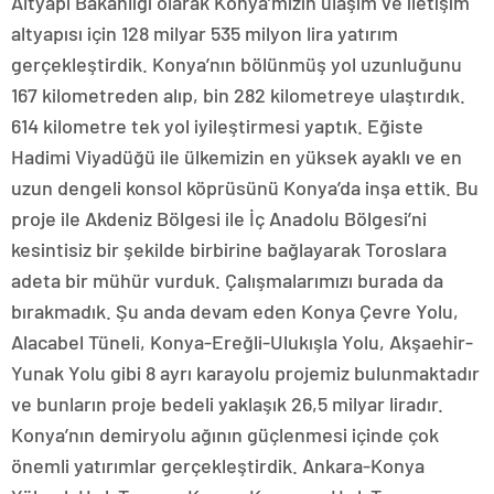
Altyapı Bakanlığı olarak Konya’mızın ulaşım ve iletişim
altyapısı için 128 milyar 535 milyon lira yatırım
gerçekleştirdik. Konya’nın bölünmüş yol uzunluğunu
167 kilometreden alıp, bin 282 kilometreye ulaştırdık.
614 kilometre tek yol iyileştirmesi yaptık. Eğiste
Hadimi Viyadüğü ile ülkemizin en yüksek ayaklı ve en
uzun dengeli konsol köprüsünü Konya’da inşa ettik. Bu
proje ile Akdeniz Bölgesi ile İç Anadolu Bölgesi’ni
kesintisiz bir şekilde birbirine bağlayarak Toroslara
adeta bir mühür vurduk. Çalışmalarımızı burada da
bırakmadık. Şu anda devam eden Konya Çevre Yolu,
Alacabel Tüneli, Konya-Ereğli-Ulukışla Yolu, Akşaehir-
Yunak Yolu gibi 8 ayrı karayolu projemiz bulunmaktadır
ve bunların proje bedeli yaklaşık 26,5 milyar liradır.
Konya’nın demiryolu ağının güçlenmesi içinde çok
önemli yatırımlar gerçekleştirdik. Ankara-Konya