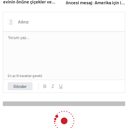
evinin önüne çiçekler ve
öncesi mesaj: Amerika için iyi
notlar bıraktı
bir anlaşma yapmalıyız
En az 10 karakter gerekli
Gönder