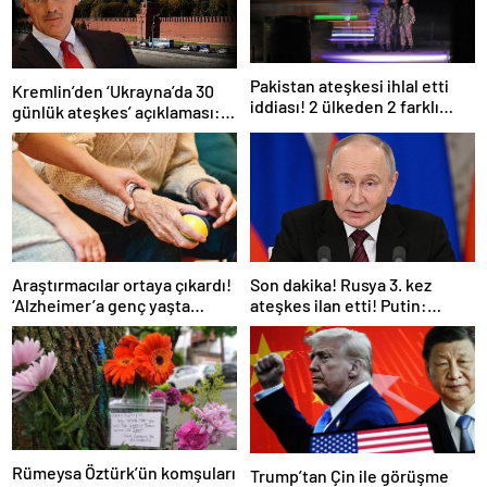
Pakistan ateşkesi ihlal etti
Kremlin’den ‘Ukrayna’da 30
iddiası! 2 ülkeden 2 farklı
günlük ateşkes’ açıklaması:
açıklama
Bunu iyice düşünmeliyiz
Araştırmacılar ortaya çıkardı!
Son dakika! Rusya 3. kez
‘Alzheimer’a genç yaşta
ateşkes ilan etti! Putin:
yakalanabilirsiniz’
Erdoğan ile görüşme
gerçekleştireceğiz
Rümeysa Öztürk’ün komşuları
Trump’tan Çin ile görüşme