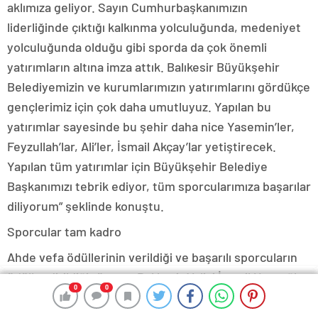
aklımıza geliyor. Sayın Cumhurbaşkanımızın
liderliğinde çıktığı kalkınma yolculuğunda, medeniyet
yolculuğunda olduğu gibi sporda da çok önemli
yatırımların altına imza attık. Balıkesir Büyükşehir
Belediyemizin ve kurumlarımızın yatırımlarını gördükçe
gençlerimiz için çok daha umutluyuz. Yapılan bu
yatırımlar sayesinde bu şehir daha nice Yasemin’ler,
Feyzullah’lar, Ali’ler, İsmail Akçay’lar yetiştirecek.
Yapılan tüm yatırımlar için Büyükşehir Belediye
Başkanımızı tebrik ediyor, tüm sporcularımıza başarılar
diliyorum” şeklinde konuştu.
Sporcular tam kadro
Ahde vefa ödüllerinin verildiği ve başarılı sporcuların
ödüllendirildiği törene; Balıkesir Valisi İsmail Ustaoğlu,
0
0
0
0
0
0
0
0
Balıkesir İl Jandarma Komutanı Tümgeneral Nurettin
Alkan, AK Parti Genel Başkan Yardımcısı ve aynı