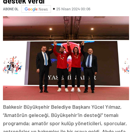
destek verdi
25 Nisan 2024 00:06
ABONE OL
News
Balıkesir Büyükşehir Belediye Başkanı Yücel Yılmaz,
“Amatörün geleceği, Büyükşehir’in desteği” temalı
programda; amatör spor kulüp yöneticileri, sporcular,
antrenörler ve hakemler ile bir araya geldi. Ahde vefa