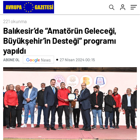
verdi
221 okunma
Balıkesir’de “Amatörün Geleceği,
Büyükşehir’in Desteği” programı
yapıldı
27 Nisan 2024 00:15
ABONE OL
News