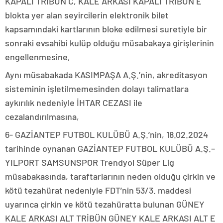
KAPALI TRİBÜN C, KALE ARKASI KAPALI TRİBÜN E
blokta yer alan seyircilerin elektronik bilet
kapsamındaki kartlarının bloke edilmesi suretiyle bir
sonraki evsahibi kulüp olduğu müsabakaya girişlerinin
engellenmesine,
Aynı müsabakada KASIMPAŞA A.Ş.’nin, akreditasyon
sisteminin işletilmemesinden dolayı talimatlara
aykırılık nedeniyle İHTAR CEZASI ile
cezalandırılmasına,
6- GAZİANTEP FUTBOL KULÜBÜ A.Ş.’nin, 18.02.2024
tarihinde oynanan GAZİANTEP FUTBOL KULÜBÜ A.Ş.–
YILPORT SAMSUNSPOR Trendyol Süper Lig
müsabakasında, taraftarlarının neden olduğu çirkin ve
kötü tezahürat nedeniyle FDT’nin 53/3. maddesi
uyarınca çirkin ve kötü tezahüratta bulunan GÜNEY
KALE ARKASI ALT TRİBÜN GÜNEY KALE ARKASI ALT E