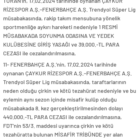
TURAN’ın, 17.02.2024 tarihinde oynanan ÇAYKUR
RİZESPOR A.Ş.–FENERBAHÇE A.Ş. Trendyol Süper Lig
müsabakasında, rakip takım mensubuna yönelik
sportmenliğe aykırı hareketi nedeniyle 1 RESMİ
MÜSABAKADA SOYUNMA ODASINA VE YEDEK
KULÜBESİNE GİRİŞ YASAĞI ve 39.000.-TL PARA
CEZASI ile cezalandırılmasına,
11- FENERBAHÇE A.Ş.’nin, 17.02.2024 tarihinde
oynanan ÇAYKUR RİZESPOR A.Ş.–FENERBAHÇE A.Ş.
Trendyol Süper Lig müsabakasında, taraftarlarının
neden olduğu çirkin ve kötü tezahürat nedeniyle ve bu
eylemin aynı sezon içinde misafir kulüp olduğu
müsabakada 8. kez gerçekleştirilmesinden dolayı
440.000.-TL PARA CEZASI ile cezalandırılmasına,
FDT’nin 53/3. maddesi uyarınca çirkin ve kötü
tezahüratta bulunan MİSAFİR TRİBÜNDE yer alan