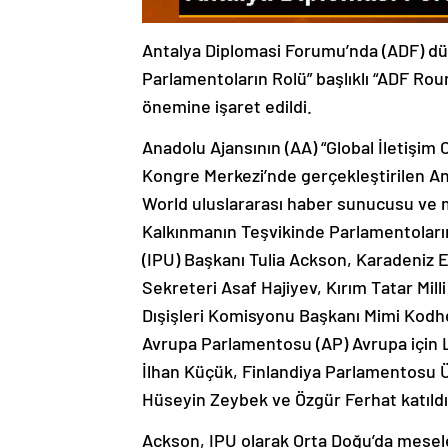
Antalya Diplomasi Forumu’nda (ADF) dü
Parlamentoların Rolü” başlıklı “ADF Rou
önemine işaret edildi.
Anadolu Ajansının (AA) “Global İletişim
Kongre Merkezi’nde gerçekleştirilen 
World uluslararası haber sunucusu ve mu
Kalkınmanın Teşvikinde Parlamentoların 
(IPU) Başkanı Tulia Ackson, Karadeniz 
Sekreteri Asaf Hajiyev, Kırım Tatar Mill
Dışişleri Komisyonu Başkanı Mimi Kodhe
Avrupa Parlamentosu (AP) Avrupa için L
İlhan Küçük, Finlandiya Parlamentosu Ü
Hüseyin Zeybek ve Özgür Ferhat katıldı
Ackson, IPU olarak Orta Doğu’da meselel