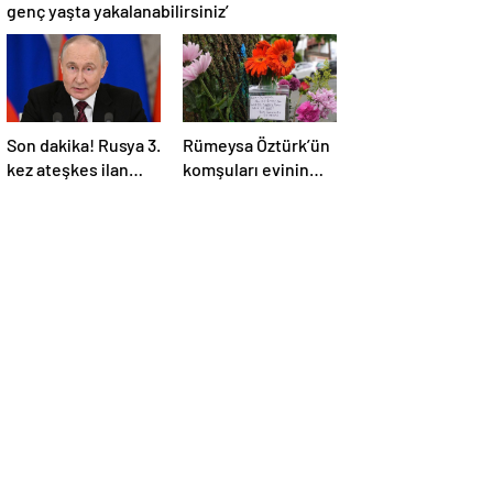
genç yaşta yakalanabilirsiniz’
Son dakika! Rusya 3.
Rümeysa Öztürk’ün
kez ateşkes ilan
komşuları evinin
etti! Putin: Erdoğan
önüne çiçekler ve
ile görüşme
notlar bıraktı
gerçekleştireceğiz