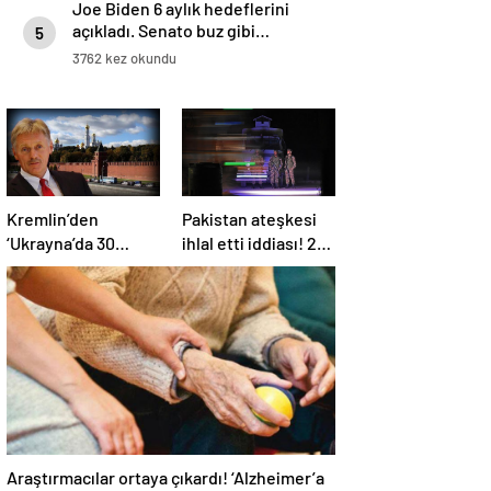
Joe Biden 6 aylık hedeflerini
açıkladı. Senato buz gibi…
5
3762 kez okundu
Kremlin’den
Pakistan ateşkesi
‘Ukrayna’da 30
ihlal etti iddiası! 2
günlük ateşkes’
ülkeden 2 farklı
açıklaması: Bunu
açıklama
iyice düşünmeliyiz
Araştırmacılar ortaya çıkardı! ‘Alzheimer’a