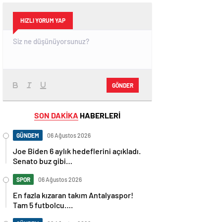
HIZLI YORUM YAP
GÖNDER
SON DAKİKA
HABERLERİ
GÜNDEM
06 Ağustos 2026
Joe Biden 6 aylık hedeflerini açıkladı.
Senato buz gibi…
SPOR
06 Ağustos 2026
En fazla kızaran takım Antalyaspor!
Tam 5 futbolcu….