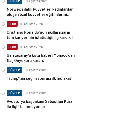
GÜNDEM
06 Ağustos 2026
Norweç silahlı kuvvetleri kadınlardan
oluşan özel kuvvetler eğitimlerini
başlattı.
SPOR
06 Ağustos 2026
Cristiano Ronaldo’nun akıllara zarar
tüm kariyerinin istatistiğini çıkardık !
SPOR
06 Ağustos 2026
Galatasaray’a kötü haber! Monaco’dan
flaş Onyekuru kararı.
GÜNDEM
06 Ağustos 2026
Trump’tan seçim sonrası ilk mülakat
GÜNDEM
06 Ağustos 2026
Avusturya başbakanı Sebastian Kurz
ile ilgili bilinmeyenler