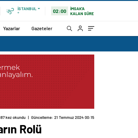
İMSAK'A
İSTANBUL
02:00
KALAN SÜRE
°
Yazarlar
Gazeteler
187 kez okundu
|
Güncelleme: 21 Temmuz 2024 00:15
rın Rolü