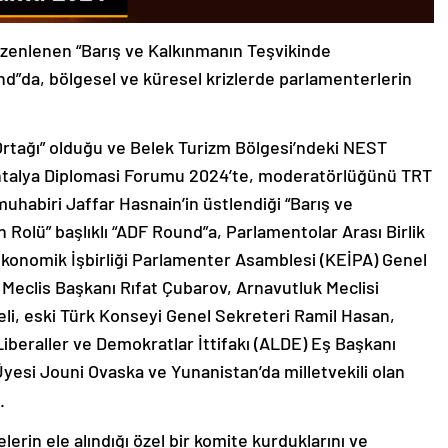
zenlenen “Barış ve Kalkınmanın Teşvikinde
nd”da, bölgesel ve küresel krizlerde parlamenterlerin
 Ortağı” olduğu ve Belek Turizm Bölgesi’ndeki NEST
Antalya Diplomasi Forumu 2024’te, moderatörlüğünü TRT
habiri Jaffar Hasnain’in üstlendiği “Barış ve
Rolü” başlıklı “ADF Round”a, Parlamentolar Arası Birlik
Ekonomik İşbirliği Parlamenter Asamblesi (KEİPA) Genel
i Meclis Başkanı Rıfat Çubarov, Arnavutluk Meclisi
li, eski Türk Konseyi Genel Sekreteri Ramil Hasan,
iberaller ve Demokratlar İttifakı (ALDE) Eş Başkanı
yesi Jouni Ovaska ve Yunanistan’da milletvekili olan
.
erin ele alındığı özel bir komite kurduklarını ve