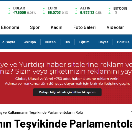
DOLAR
EURO
ALTIN
BITCOIN
47,6005
55,0703
6.533,72
%
0.06%
0.1%
0,58
Ekonomi
Spor
Kadın
Foto Galeri
Videolar
3.Sayfa
Avrupa
Bülten
Din
Eğitim
Hayat
Politika
ış ve Kalkınmanın Teşvikinde Parlamentoların Rolü
nın Teşvikinde Parlamentola