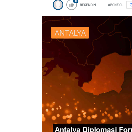
0
BEĞENDİM
ABONE OL