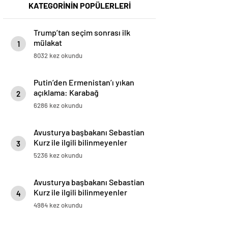
KATEGORİNİN POPÜLERLERİ
Trump’tan seçim sonrası ilk
mülakat
1
8032 kez okundu
Putin’den Ermenistan’ı yıkan
açıklama: Karabağ
2
Azerbaycan’ın ayrılmaz bir
6286 kez okundu
parçasıdır!
Avusturya başbakanı Sebastian
Kurz ile ilgili bilinmeyenler
3
5236 kez okundu
Avusturya başbakanı Sebastian
Kurz ile ilgili bilinmeyenler
4
4984 kez okundu