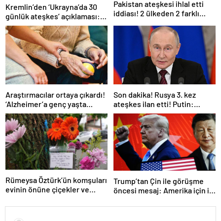
Pakistan ateşkesi ihlal etti
Kremlin’den ‘Ukrayna’da 30
iddiası! 2 ülkeden 2 farklı
günlük ateşkes’ açıklaması:
açıklama
Bunu iyice düşünmeliyiz
Araştırmacılar ortaya çıkardı!
Son dakika! Rusya 3. kez
‘Alzheimer’a genç yaşta
ateşkes ilan etti! Putin:
yakalanabilirsiniz’
Erdoğan ile görüşme
gerçekleştireceğiz
Rümeysa Öztürk’ün komşuları
Trump’tan Çin ile görüşme
evinin önüne çiçekler ve
öncesi mesaj: Amerika için iyi
notlar bıraktı
bir anlaşma yapmalıyız