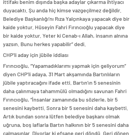
ittifakı benim dışında başka adaylar çıkarma ihtiyacı
duyacaktı. Şu anda hiç kimse vazgeçilmez değildir.
Belediye Başkanlığı’nı Rıza Yalçınkaya yapacak diye bir
kaide yoktur. Hüseyin Fahri Fırıncıoğlu yapacak diye
bir kaide yoktur. Yeter ki Cenab-ı Allah, insanın alnına
yazsın. Bunu herkes yapabilir” dedi.
CHP’li aday için jübile iddiası
Fırıncıoğlu, “Yapamadıklarımı yapmak için geliyorum”
diyen CHP’li adaya, 31 Mart akşamında Bartınlıların
jübile yaptıracağını ifade etti. Bartın’ın 5 senesinin
daha çalınmaya tahammülü olmadığını savunan Fahri
Fırıncıoğlu, “İnsanlar zamanında bu sözlerle, bir 5
senesini kaybetti. Sonra bir 5 senesini daha kaybetti.
Artık bundan sonra lütfen belediye başkanı olmak
uğruna, boş laflarla Bartın halkının bir 5 senesini daha
çalmasınlar. Diyorlar ki efsane geri döndü. Geri dönen