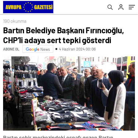
190 okunma
Bartın Belediye Başkanı Fırıncıoğlu,
CHP’li adaya sert tepki gösterdi
4 Haziran 2024 00:06
ABONE OL
News
Bartın şehir merkezindeki esnafı gezen Bartın