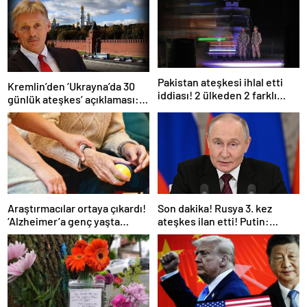
Pakistan ateşkesi ihlal etti
Kremlin’den ‘Ukrayna’da 30
iddiası! 2 ülkeden 2 farklı
günlük ateşkes’ açıklaması:
açıklama
Bunu iyice düşünmeliyiz
Araştırmacılar ortaya çıkardı!
Son dakika! Rusya 3. kez
‘Alzheimer’a genç yaşta
ateşkes ilan etti! Putin:
yakalanabilirsiniz’
Erdoğan ile görüşme
gerçekleştireceğiz