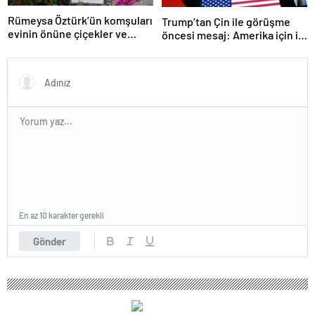
Rümeysa Öztürk’ün komşuları
Trump’tan Çin ile görüşme
evinin önüne çiçekler ve
öncesi mesaj: Amerika için iyi
notlar bıraktı
bir anlaşma yapmalıyız
En az 10 karakter gerekli
Gönder