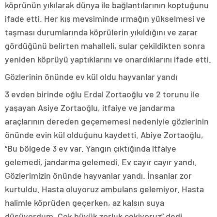
köprünün yıkılarak dünya ile bağlantılarının koptuğunu
ifade etti. Her kış mevsiminde ırmağın yükselmesi ve
taşması durumlarında köprülerin yıkıldığını ve zarar
gördüğünü belirten mahalleli, sular çekildikten sonra
yeniden köprüyü yaptıklarını ve onardıklarını ifade etti.
Gözlerinin önünde ev kül oldu hayvanlar yandı
3 evden birinde oğlu Erdal Zortaoğlu ve 2 torunu ile
yaşayan Asiye Zortaoğlu, itfaiye ve jandarma
araçlarının dereden geçememesi nedeniyle gözlerinin
önünde evin kül olduğunu kaydetti. Abiye Zortaoğlu,
“Bu bölgede 3 ev var. Yangın çıktığında itfaiye
gelemedi, jandarma gelemedi. Ev cayır cayır yandı.
Gözlerimizin önünde hayvanlar yandı. İnsanlar zor
kurtuldu. Hasta oluyoruz ambulans gelemiyor. Hasta
halimle köprüden geçerken, az kalsın suya
düşüyordum. Çok büyük zorluk çekiyoruz” dedi.