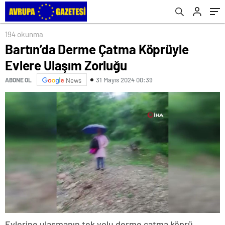
194 okunma
Bartın’da Derme Çatma Köprüyle
Evlere Ulaşım Zorluğu
31 Mayıs 2024 00:39
ABONE OL
News
Evlerine ulaşmanın tek yolu derme çatma köprü