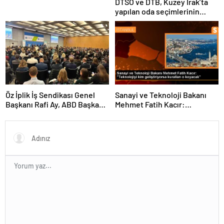
DTSO ve DTB, Kuzey Irak’ta
yapılan oda seçimlerinin
ardından işbirliklerini
güçlendirmek için ziyaretler
gerçekleştirdi
Öz İplik İş Sendikası Genel
Sanayi ve Teknoloji Bakanı
Başkanı Rafi Ay, ABD Başkanı
Mehmet Fatih Kacır:
Joe Biden’ın Özel Danışmanı
“Teknolojiyi kim geliştiriyorsa
ile görüştü
kuralları o koyacak”