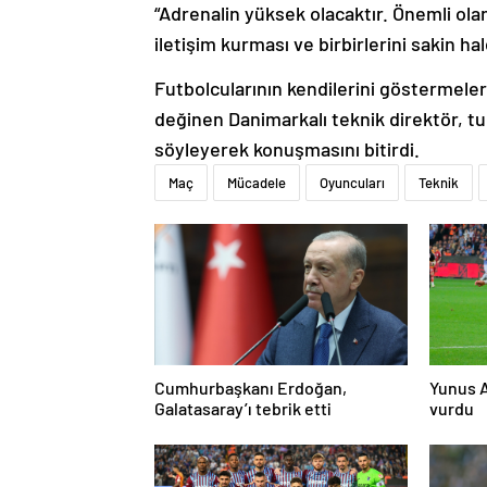
“Adrenalin yüksek olacaktır. Önemli ola
iletişim kurması ve birbirlerini sakin ha
Futbolcularının kendilerini göstermeler
değinen Danimarkalı teknik direktör, t
söyleyerek konuşmasını bitirdi.
Maç
Mücadele
Oyuncuları
Teknik
Cumhurbaşkanı Erdoğan,
Yunus A
Galatasaray’ı tebrik etti
vurdu