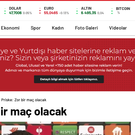
DOLAR
EURO
ALTIN
BITCOIN
47,7006
55,0465
6.495,35
%
0.05%
-0.13%
0,04
Ekonomi
Spor
Kadın
Foto Galeri
Videolar
 Priske: Zor bir maç olacak
bir maç olacak