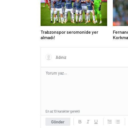
Trabzonspor seromonide yer
Fernand
almadı!
Korkmaz
En az 10 karakter gerekli
Gönder