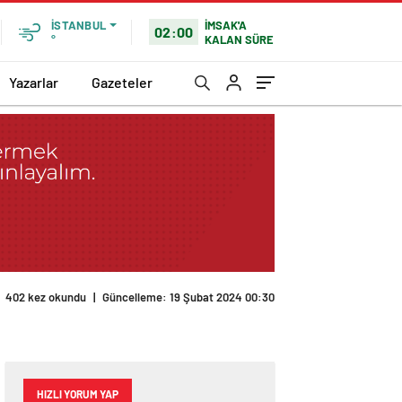
İMSAK'A
İSTANBUL
02:00
KALAN SÜRE
°
Yazarlar
Gazeteler
HIZLI YORUM YAP