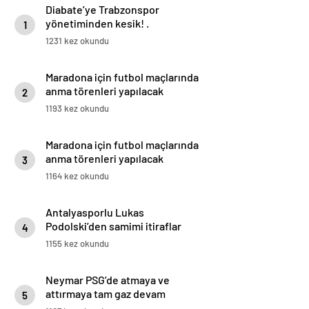
Diabate’ye Trabzonspor
yönetiminden kesik! .
1
1231 kez okundu
Maradona için futbol maçlarında
anma törenleri yapılacak
2
1193 kez okundu
Maradona için futbol maçlarında
anma törenleri yapılacak
3
1164 kez okundu
Antalyasporlu Lukas
Podolski’den samimi itiraflar
4
“Türkiye benim ikinci vatanım” .
1155 kez okundu
Neymar PSG’de atmaya ve
attırmaya tam gaz devam
5
ediyor!