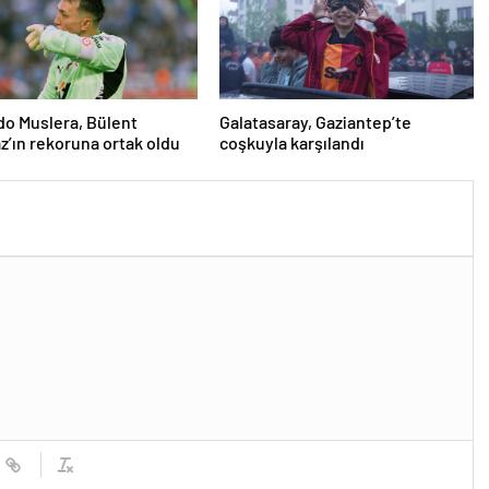
o Muslera, Bülent
Galatasaray, Gaziantep’te
’ın rekoruna ortak oldu
coşkuyla karşılandı