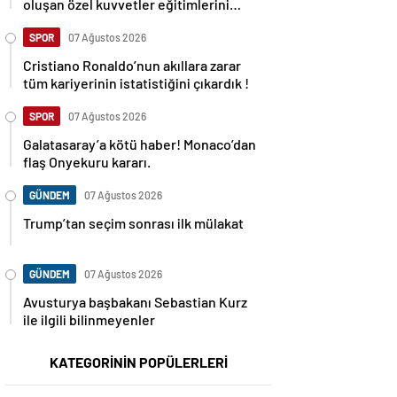
oluşan özel kuvvetler eğitimlerini
başlattı.
SPOR
07 Ağustos 2026
Cristiano Ronaldo’nun akıllara zarar
tüm kariyerinin istatistiğini çıkardık !
SPOR
07 Ağustos 2026
Galatasaray’a kötü haber! Monaco’dan
flaş Onyekuru kararı.
GÜNDEM
07 Ağustos 2026
Trump’tan seçim sonrası ilk mülakat
GÜNDEM
07 Ağustos 2026
Avusturya başbakanı Sebastian Kurz
ile ilgili bilinmeyenler
KATEGORİNİN POPÜLERLERİ