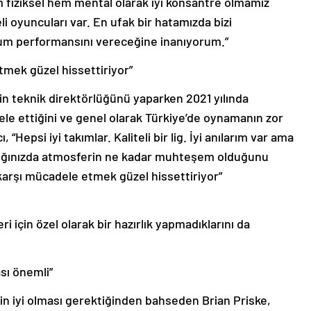
em fiziksel hem mental olarak iyi konsantre olmamız
 oyuncuları var. En ufak bir hatamızda bizi
um performansını vereceğine inanıyorum.”
tmek güzel hissettiriyor”
in teknik direktörlüğünü yaparken 2021 yılında
le ettiğini ve genel olarak Türkiye’de oynamanın zor
 “Hepsi iyi takımlar. Kaliteli bir lig. İyi anılarım var ama
ıktığınızda atmosferin ne kadar muhteşem olduğunu
karşı mücadele etmek güzel hissettiriyor”
eri için özel olarak bir hazırlık yapmadıklarını da
ası önemli”
min iyi olması gerektiğinden bahseden Brian Priske,