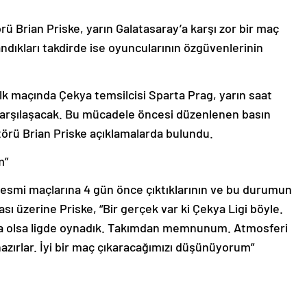
 Brian Priske, yarın Galatasaray’a karşı zor bir maç
dıkları takdirde ise oyuncularının özgüvenlerinin
lk maçında Çekya temsilcisi Sparta Prag, yarın saat
 karşılaşacak. Bu mücadele öncesi düzenlenen basın
törü Brian Priske açıklamalarda bulundu.
m”
 resmi maçlarına 4 gün önce çıktıklarının ve bu durumun
ası üzerine Priske, “Bir gerçek var ki Çekya Ligi böyle.
 da olsa ligde oynadık. Takımdan memnunum. Atmosferi
hazırlar. İyi bir maç çıkaracağımızı düşünüyorum”