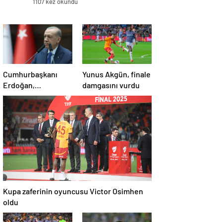
1107 kez okundu
Cumhurbaşkanı
Yunus Akgün, finale
Erdoğan,
damgasını vurdu
Galatasaray’ı tebrik
etti
Kupa zaferinin oyuncusu Victor Osimhen
oldu