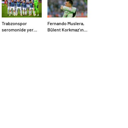
Trabzonspor
Fernando Muslera,
seromonide yer
Bülent Korkmaz’ın
almadı!
rekoruna ortak oldu