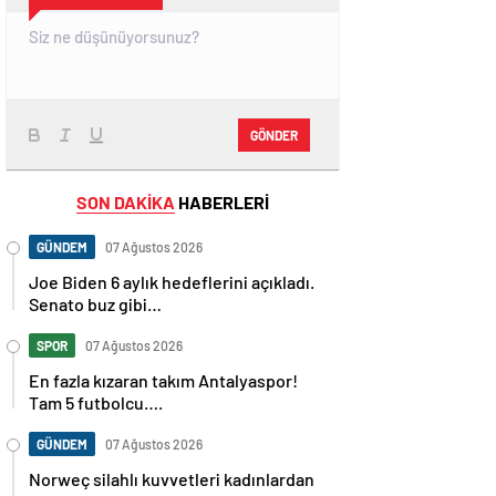
GÖNDER
SON DAKİKA
HABERLERİ
GÜNDEM
07 Ağustos 2026
Joe Biden 6 aylık hedeflerini açıkladı.
Senato buz gibi…
SPOR
07 Ağustos 2026
En fazla kızaran takım Antalyaspor!
Tam 5 futbolcu….
GÜNDEM
07 Ağustos 2026
Norweç silahlı kuvvetleri kadınlardan