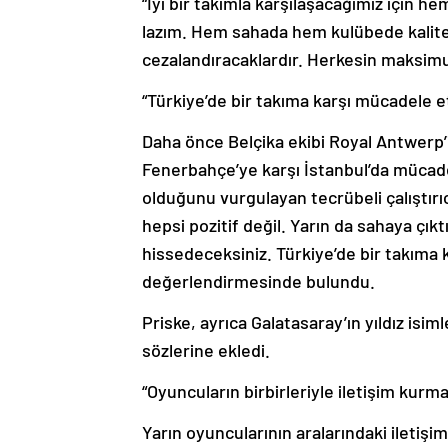
“İyi bir takımla karşılaşacağımız için h
lazım. Hem sahada hem kulübede kaliteli
cezalandıracaklardır. Herkesin maksim
“Türkiye’de bir takıma karşı mücadele e
Daha önce Belçika ekibi Royal Antwerp’
Fenerbahçe’ye karşı İstanbul’da mücade
olduğunu vurgulayan tecrübeli çalıştırıcı,
hepsi pozitif değil. Yarın da sahaya ç
hissedeceksiniz. Türkiye’de bir takıma 
değerlendirmesinde bulundu.
Priske, ayrıca Galatasaray’ın yıldız isiml
sözlerine ekledi.
“Oyuncuların birbirleriyle iletişim kurm
Yarın oyuncularının aralarındaki iletişi