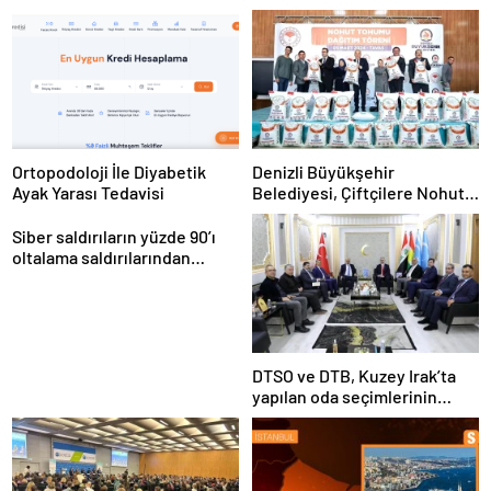
Ortopodoloji İle Diyabetik
Denizli Büyükşehir
Ayak Yarası Tedavisi
Belediyesi, Çiftçilere Nohut
Tohumu Desteği Veriyor
Siber saldırıların yüzde 90’ı
oltalama saldırılarından
oluşuyor
DTSO ve DTB, Kuzey Irak’ta
yapılan oda seçimlerinin
ardından işbirliklerini
güçlendirmek için ziyaretler
gerçekleştirdi