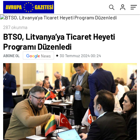
287 okunma
BTSO, Litvanya’ya Ticaret Heyeti
Programı Düzenledi
30 Temmuz 2024 00:24
ABONE OL
News