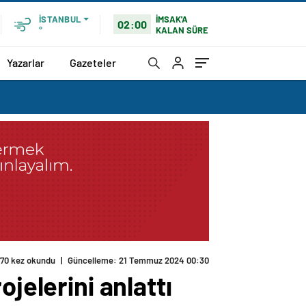
İMSAK'A
İSTANBUL
02:00
KALAN SÜRE
°
Yazarlar
Gazeteler
170 kez okundu
|
Güncelleme: 21 Temmuz 2024 00:30
jelerini anlattı