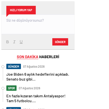
HIZLI YORUM YAP
GÖNDER
SON DAKİKA
HABERLERİ
GÜNDEM
07 Ağustos 2026
Joe Biden 6 aylık hedeflerini açıkladı.
Senato buz gibi…
SPOR
07 Ağustos 2026
En fazla kızaran takım Antalyaspor!
Tam 5 futbolcu….