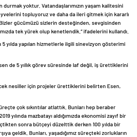
çin durmak yoktur. Vatandaşlarımızın yaşam kalitesini
yvelerini topluyoruz ve daha da ileri gitmek için kararlı
 Bizler gücümüzü sizlerin desteğinden, sevgisinden
’mızda tek yürek olup kenetlendik.” ifadelerini kullandı.
5 yılda yapılan hizmetlerle ilgili sinevizyon gösterimi
n de 5 yıllık görev süresinde laf değil, iş ürettiklerini
ek nesiller için projeler ürettiklerini belirten Esen,
süreçte çok sıkıntılar atlattık. Bunları hep beraber
z 2019 yılında mazbatayı aldığımızda ekonomisi zayıf bir
çtikten sonra bütçeyi düzelttik derken 100 yılda bir
ıya geldik. Bunları, yaşadığımız süreçteki zorlukların