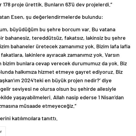
78 proje ürettik. Bunların 63’ü dev projelerdi.”
nlatan Esen, şu değerlendirmelerde bulundu:
ğum, büyüdüğüm bu şehre borcum var. Bu vatana
bir bahanesiz, tereddütsüz, fakatsız, lakinsiz bu şehre
zim bahaneler üretecek zamanımız yok. Bizim lafa lafla
fakatlara, lakinlere ayıracak zamanımız yok. Varsın
tsın bizim bunlara cevap verecek durumumuz da yok. Biz
 yolunda halkımıza hizmet etmeye gayret ediyoruz. Biz
şkan’ım 2024’teki en büyük projen nedir?’ diye
gelir seviyesi ne olursa olsun bu şehirde ailesiyle
ekilde yaşayabilmeleri. Allah nasip ederse 1 Nisan’dan
ozmasına müsaade etmeyeceğiz.”
ni katılımcılara tanıttı.
er