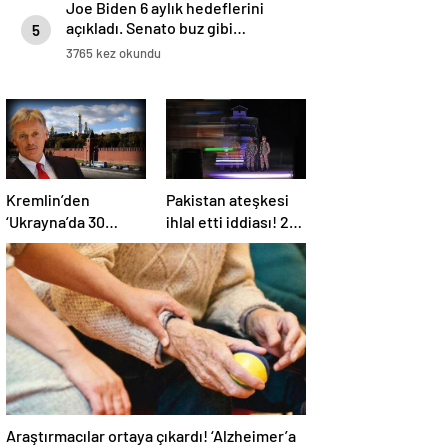
Joe Biden 6 aylık hedeflerini
açıkladı. Senato buz gibi…
5
3765 kez okundu
Kremlin’den
Pakistan ateşkesi
‘Ukrayna’da 30
ihlal etti iddiası! 2
günlük ateşkes’
ülkeden 2 farklı
açıklaması: Bunu
açıklama
iyice düşünmeliyiz
Araştırmacılar ortaya çıkardı! ‘Alzheimer’a