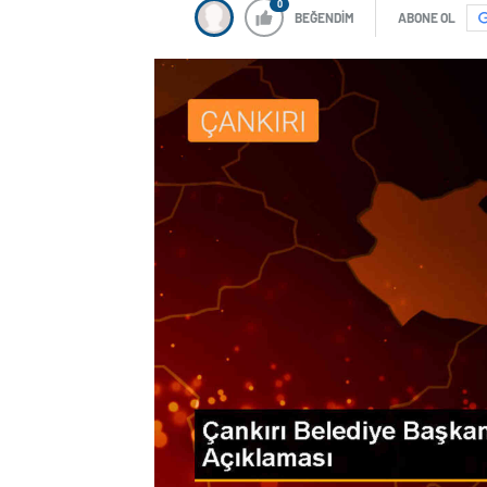
0
BEĞENDİM
ABONE OL