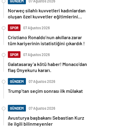
GÜNDEM
07 Ağustos 2026
Norweç silahlı kuvvetleri kadınlardan
oluşan özel kuvvetler eğitimlerini
başlattı.
SPOR
07 Ağustos 2026
Cristiano Ronaldo’nun akıllara zarar
tüm kariyerinin istatistiğini çıkardık !
SPOR
07 Ağustos 2026
Galatasaray’a kötü haber! Monaco’dan
flaş Onyekuru kararı.
GÜNDEM
07 Ağustos 2026
Trump’tan seçim sonrası ilk mülakat
GÜNDEM
07 Ağustos 2026
Avusturya başbakanı Sebastian Kurz
ile ilgili bilinmeyenler