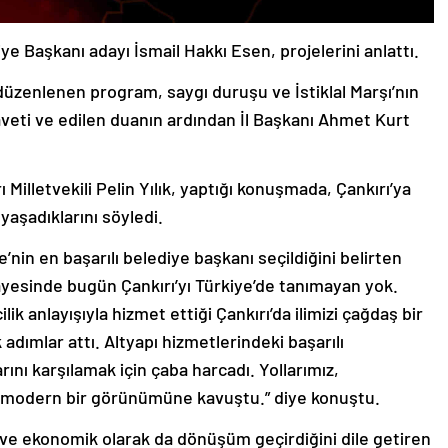
e Başkanı adayı İsmail Hakkı Esen, projelerini anlattı.
zenlenen program, saygı duruşu ve İstiklal Marşı’nın
aveti ve edilen duanın ardından İl Başkanı Ahmet Kurt
illetvekili Pelin Yılık, yaptığı konuşmada, Çankırı’ya
yaşadıklarını söyledi.
’nin en başarılı belediye başkanı seçildiğini belirten
 sayesinde bugün Çankırı’yı Türkiye’de tanımayan yok.
k anlayışıyla hizmet ettiği Çankırı’da ilimizi çağdaş bir
dımlar attı. Altyapı hizmetlerindeki başarılı
rını karşılamak için çaba harcadı. Yollarımız,
iz modern bir görünümüne kavuştu.” diye konuştu.
al ve ekonomik olarak da dönüşüm geçirdiğini dile getiren