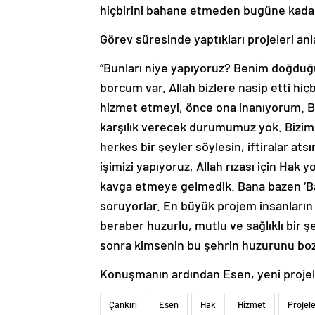
hiçbirini bahane etmeden bugüne kadar 1
Görev süresinde yaptıkları projeleri a
“Bunları niye yapıyoruz? Benim doğdu
borcum var. Allah bizlere nasip etti hiç
hizmet etmeyi, önce ona inanıyorum. Bi
karşılık verecek durumumuz yok. Bizim 
herkes bir şeyler söylesin, iftiralar a
işimizi yapıyoruz, Allah rızası için Hak
kavga etmeye gelmedik. Bana bazen ‘Ba
soruyorlar. En büyük projem insanların 
beraber huzurlu, mutlu ve sağlıklı bir ş
sonra kimsenin bu şehrin huzurunu b
Konuşmanın ardından Esen, yeni projeleri
Çankırı
Esen
Hak
Hizmet
Projel