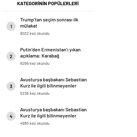
KATEGORİNİN POPÜLERLERİ
Trump’tan seçim sonrası ilk
mülakat
1
8032 kez okundu
Putin’den Ermenistan’ı yıkan
açıklama: Karabağ
2
Azerbaycan’ın ayrılmaz bir
6288 kez okundu
parçasıdır!
Avusturya başbakanı Sebastian
Kurz ile ilgili bilinmeyenler
3
5236 kez okundu
Avusturya başbakanı Sebastian
Kurz ile ilgili bilinmeyenler
4
4985 kez okundu