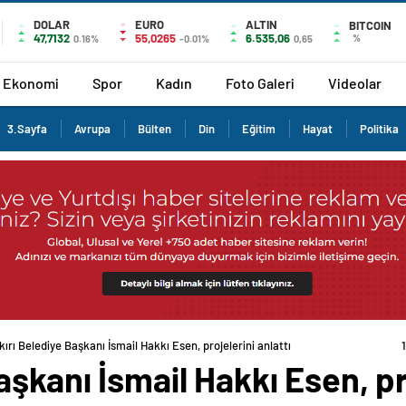
DOLAR
EURO
ALTIN
BITCOIN
47,7132
55,0265
6.535,06
%
0.16%
-0.01%
0,65
Ekonomi
Spor
Kadın
Foto Galeri
Videolar
3.Sayfa
Avrupa
Bülten
Din
Eğitim
Hayat
Politika
ırı Belediye Başkanı İsmail Hakkı Esen, projelerini anlattı
şkanı İsmail Hakkı Esen, pro