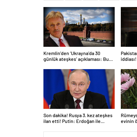
Kremlin’den ‘Ukrayna’da 30
Pakistan
günlük ateşkes’ açıklaması: Bunu
iddiası!
iyice düşünmeliyiz
açıkla
Son dakika! Rusya 3. kez ateşkes
Rümeys
ilan etti! Putin: Erdoğan ile
evinin 
görüşme gerçekleştireceğiz
bıraktı