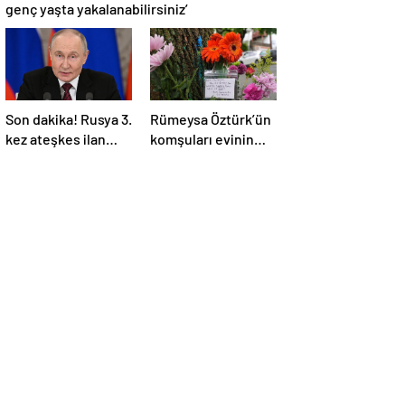
genç yaşta yakalanabilirsiniz’
Son dakika! Rusya 3.
Rümeysa Öztürk’ün
kez ateşkes ilan
komşuları evinin
etti! Putin: Erdoğan
önüne çiçekler ve
ile görüşme
notlar bıraktı
gerçekleştireceğiz