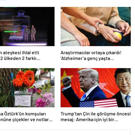
 ateşkesi ihlal etti
Araştırmacılar ortaya çıkardı!
 2 ülkeden 2 farklı
‘Alzheimer’a genç yaşta
ma
yakalanabilirsiniz’
a Öztürk’ün komşuları
Trump’tan Çin ile görüşme öncesi
önüne çiçekler ve notlar
mesaj: Amerika için iyi bir
anlaşma yapmalıyız