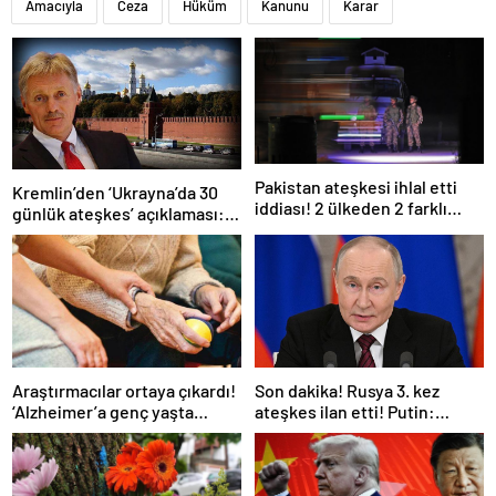
Amacıyla
Ceza
Hüküm
Kanunu
Karar
Pakistan ateşkesi ihlal etti
Kremlin’den ‘Ukrayna’da 30
iddiası! 2 ülkeden 2 farklı
günlük ateşkes’ açıklaması:
açıklama
Bunu iyice düşünmeliyiz
Araştırmacılar ortaya çıkardı!
Son dakika! Rusya 3. kez
‘Alzheimer’a genç yaşta
ateşkes ilan etti! Putin:
yakalanabilirsiniz’
Erdoğan ile görüşme
gerçekleştireceğiz