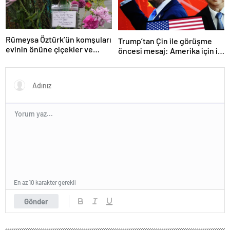
Rümeysa Öztürk’ün komşuları
Trump’tan Çin ile görüşme
evinin önüne çiçekler ve
öncesi mesaj: Amerika için iyi
notlar bıraktı
bir anlaşma yapmalıyız
En az 10 karakter gerekli
Gönder