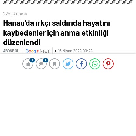
225 okunma
Hanau’da ırkçı saldırıda hayatını
kaybedenler için anma etkinliği
düzenlendi
16 Nisan 2024 00:24
ABONE OL
News
0
0
0
0