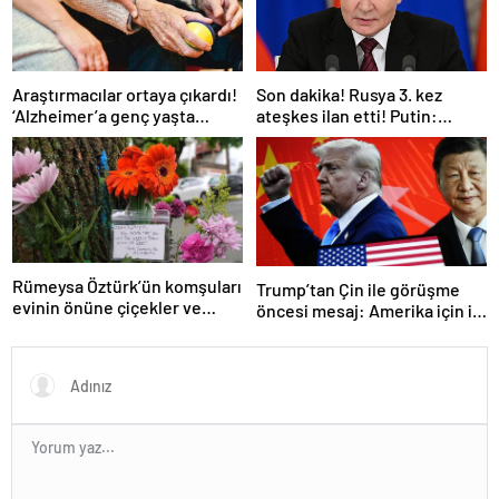
Araştırmacılar ortaya çıkardı!
Son dakika! Rusya 3. kez
‘Alzheimer’a genç yaşta
ateşkes ilan etti! Putin:
yakalanabilirsiniz’
Erdoğan ile görüşme
gerçekleştireceğiz
Rümeysa Öztürk’ün komşuları
Trump’tan Çin ile görüşme
evinin önüne çiçekler ve
öncesi mesaj: Amerika için iyi
notlar bıraktı
bir anlaşma yapmalıyız