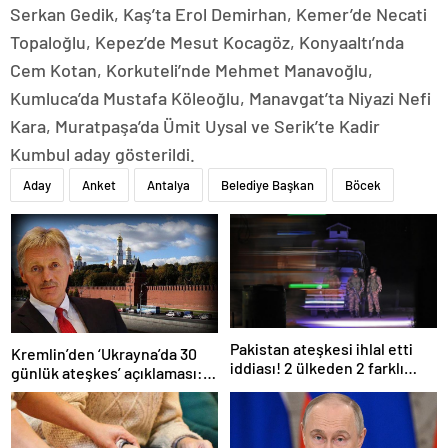
Serkan Gedik, Kaş’ta Erol Demirhan, Kemer’de Necati
Topaloğlu, Kepez’de Mesut Kocagöz, Konyaaltı’nda
Cem Kotan, Korkuteli’nde Mehmet Manavoğlu,
Kumluca’da Mustafa Köleoğlu, Manavgat’ta Niyazi Nefi
Kara, Muratpaşa’da Ümit Uysal ve Serik’te Kadir
Kumbul aday gösterildi.
Aday
Anket
Antalya
Belediye Başkan
Böcek
Pakistan ateşkesi ihlal etti
Kremlin’den ‘Ukrayna’da 30
iddiası! 2 ülkeden 2 farklı
günlük ateşkes’ açıklaması:
açıklama
Bunu iyice düşünmeliyiz