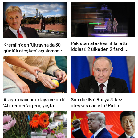
Pakistan ateşkesi ihlal etti
Kremlin’den ‘Ukrayna’da 30
iddiası! 2 ülkeden 2 farklı
günlük ateşkes’ açıklaması:
açıklama
Bunu iyice düşünmeliyiz
Araştırmacılar ortaya çıkardı!
Son dakika! Rusya 3. kez
‘Alzheimer’a genç yaşta
ateşkes ilan etti! Putin:
yakalanabilirsiniz’
Erdoğan ile görüşme
gerçekleştireceğiz