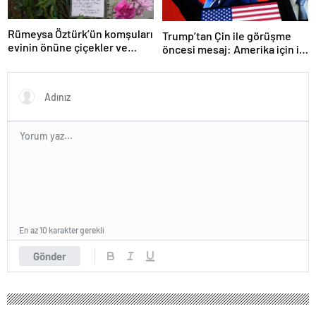
Rümeysa Öztürk’ün komşuları
Trump’tan Çin ile görüşme
evinin önüne çiçekler ve
öncesi mesaj: Amerika için iyi
notlar bıraktı
bir anlaşma yapmalıyız
En az 10 karakter gerekli
Gönder