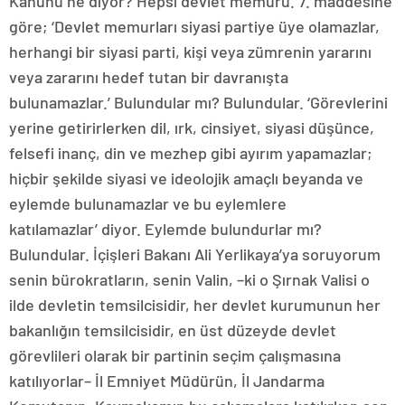
Kanunu ne diyor? Hepsi devlet memuru. 7. maddesine
göre; ‘Devlet memurları siyasi partiye üye olamazlar,
herhangi bir siyasi parti, kişi veya zümrenin yararını
veya zararını hedef tutan bir davranışta
bulunamazlar.’ Bulundular mı? Bulundular. ‘Görevlerini
yerine getirirlerken dil, ırk, cinsiyet, siyasi düşünce,
felsefi inanç, din ve mezhep gibi ayırım yapamazlar;
hiçbir şekilde siyasi ve ideolojik amaçlı beyanda ve
eylemde bulunamazlar ve bu eylemlere
katılamazlar’ diyor. Eylemde bulundurlar mı?
Bulundular. İçişleri Bakanı Ali Yerlikaya’ya soruyorum
senin bürokratların, senin Valin, –ki o Şırnak Valisi o
ilde devletin temsilcisidir, her devlet kurumunun her
bakanlığın temsilcisidir, en üst düzeyde devlet
görevlileri olarak bir partinin seçim çalışmasına
katılıyorlar– İl Emniyet Müdürün, İl Jandarma