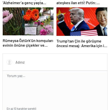
‘Alzheimer’a genç yaşta
ateşkes ilan etti! Putin:
yakalanabilirsiniz’
Erdoğan ile görüşme
gerçekleştireceğiz
Rümeysa Öztürk’ün komşuları
Trump’tan Çin ile görüşme
evinin önüne çiçekler ve
öncesi mesaj: Amerika için iyi
notlar bıraktı
bir anlaşma yapmalıyız
En az 10 karakter gerekli