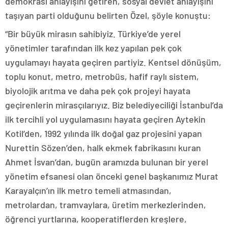
demokrasi anlayışını getiren, sosyal devlet anlayışını
taşıyan parti olduğunu belirten Özel, şöyle konuştu:
“Bir büyük mirasın sahibiyiz. Türkiye’de yerel
yönetimler tarafından ilk kez yapılan pek çok
uygulamayı hayata geçiren partiyiz. Kentsel dönüşüm,
toplu konut, metro, metrobüs, hafif raylı sistem,
biyolojik arıtma ve daha pek çok projeyi hayata
geçirenlerin mirasçılarıyız. Biz belediyeciliği İstanbul’da
ilk tercihli yol uygulamasını hayata geçiren Aytekin
Kotil’den, 1992 yılında ilk doğal gaz projesini yapan
Nurettin Sözen’den, halk ekmek fabrikasını kuran
Ahmet İsvan’dan, bugün aramızda bulunan bir yerel
yönetim efsanesi olan önceki genel başkanımız Murat
Karayalçın’ın ilk metro temeli atmasından,
metrolardan, tramvaylara, üretim merkezlerinden,
öğrenci yurtlarına, kooperatiflerden kreşlere,