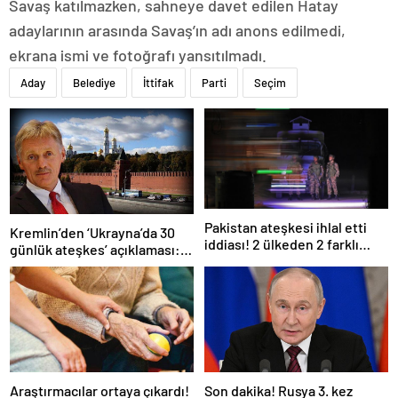
Savaş katılmazken, sahneye davet edilen Hatay
adaylarının arasında Savaş’ın adı anons edilmedi,
ekrana ismi ve fotoğrafı yansıtılmadı.
Aday
Belediye
İttifak
Parti
Seçim
Pakistan ateşkesi ihlal etti
Kremlin’den ‘Ukrayna’da 30
iddiası! 2 ülkeden 2 farklı
günlük ateşkes’ açıklaması:
açıklama
Bunu iyice düşünmeliyiz
Araştırmacılar ortaya çıkardı!
Son dakika! Rusya 3. kez