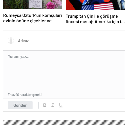
Rümeysa Öztürk’ün komşuları
Trump’tan Çin ile görüşme
evinin önüne çiçekler ve
öncesi mesaj: Amerika için iyi
notlar bıraktı
bir anlaşma yapmalıyız
En az 10 karakter gerekli
Gönder