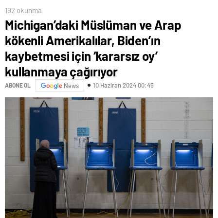
192 okunma
Michigan’daki Müslüman ve Arap
kökenli Amerikalılar, Biden’ın
kaybetmesi için ‘kararsız oy’
kullanmaya çağırıyor
10 Haziran 2024 00:45
ABONE OL
News