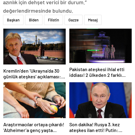
azınlık için dehşet verici bir durum.”
değerlendirmesinde bulundu.
Başkan
Biden
Filistin
Gazze
Mesaj
Pakistan ateşkesi ihlal etti
Kremlin’den ‘Ukrayna’da 30
iddiası! 2 ülkeden 2 farklı
günlük ateşkes’ açıklaması:
açıklama
Bunu iyice düşünmeliyiz
Araştırmacılar ortaya çıkardı!
Son dakika! Rusya 3. kez
‘Alzheimer’a genç yaşta
ateşkes ilan etti! Putin: