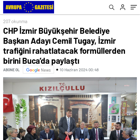
formüllerden birini Buca’da paylaştı
‘kararsız oy’ kullanmaya çağırıyor
bir araya geldi
207 okunma
CHP İzmir Büyükşehir Belediye
Başkan Adayı Cemil Tugay, İzmir
trafiğini rahatlatacak formüllerden
birini Buca’da paylaştı
10 Haziran 2024 00:48
ABONE OL
News