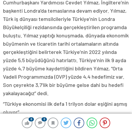
Cumhurbaşkanı Yardımcısı Cevdet Yılmaz, İngiltere’nin
başkenti Londra’da temaslarına devam ediyor. Yılmaz,
Türk iş dünyası temsilcileriyle Türkiye’nin Londra
Büyükelçiliği rezidansında gerçekleştirilen programda
buluştu. Yılmaz yaptığı konuşmada, dünyada ekonomik
büyümenin ve ticaretin tarihi ortalamaların altında
gerçekleştiğini belirterek Türkiye’nin 2022 yılında
yüzde 5,5 büyüdüğünü hatırlattı. Türkiye’nin ilk 9 ayda
yüzde 4,7 büyüme kaydettiğini bildiren Yılmaz, “Orta
Vadeli Programımızda (OVP) yüzde 4,4 hedefimiz var.
Son çeyrekte 3,7’lik bir büyüme gelse dahi bu hedefi
yakalayacağız” dedi.
“Türkiye ekonomisi ilk defa 1 trilyon dolar eşiğini aşmış
oluyor”
0
0
0
0
0
0
0
0
Türkiye ekonomisinin ilk defa 1 trilyon dolar eşiğini
aştığını belirten Yılmaz, “Satın alma gücüne göre