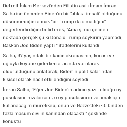
Detroit İslam Merkezi’nden Filistin asıllı İmam İmran
Salha ise önceden Biden’ın bir “ahlak timsali” olduğunu
düşünmediğini ancak “bir Trump da olmadığını”
değerlendirdiğini belirterek, “Ama şimdi gelinen
noktada gerçek şu ki Donald Trump soykırım yapmadı.
Başkan Joe Biden yaptı.” ifadelerini kullandı.
Salha, 37 yaşındaki bir kadın akrabasının, kocası ve
oğluyla köyüne giderken aracında vurularak
öldürüldüğünü anlatarak, Biden’ın politikalarından
kişisel olarak nasıl etkilendiğini söyledi.
İmran Salha, “Eğer Joe Biden’ın adının yazılı olduğu oy
pusulasını imzalarsam, o oy pusulasını imzalamak için
kullanacağım mürekkep, onun ve Gazze’deki 40 binden
fazla masum sivilin kanından olacaktı.” şeklinde
konuştu.