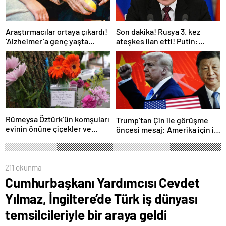
Araştırmacılar ortaya çıkardı!
Son dakika! Rusya 3. kez
‘Alzheimer’a genç yaşta
ateşkes ilan etti! Putin:
yakalanabilirsiniz’
Erdoğan ile görüşme
gerçekleştireceğiz
Rümeysa Öztürk’ün komşuları
Trump’tan Çin ile görüşme
evinin önüne çiçekler ve
öncesi mesaj: Amerika için iyi
notlar bıraktı
bir anlaşma yapmalıyız
211 okunma
Cumhurbaşkanı Yardımcısı Cevdet
Yılmaz, İngiltere’de Türk iş dünyası
temsilcileriyle bir araya geldi