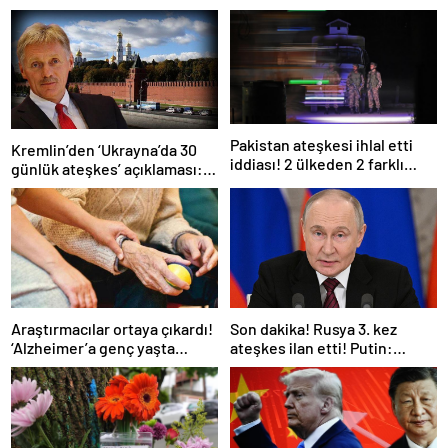
Pakistan ateşkesi ihlal etti
Kremlin’den ‘Ukrayna’da 30
iddiası! 2 ülkeden 2 farklı
günlük ateşkes’ açıklaması:
açıklama
Bunu iyice düşünmeliyiz
Araştırmacılar ortaya çıkardı!
Son dakika! Rusya 3. kez
‘Alzheimer’a genç yaşta
ateşkes ilan etti! Putin:
yakalanabilirsiniz’
Erdoğan ile görüşme
gerçekleştireceğiz