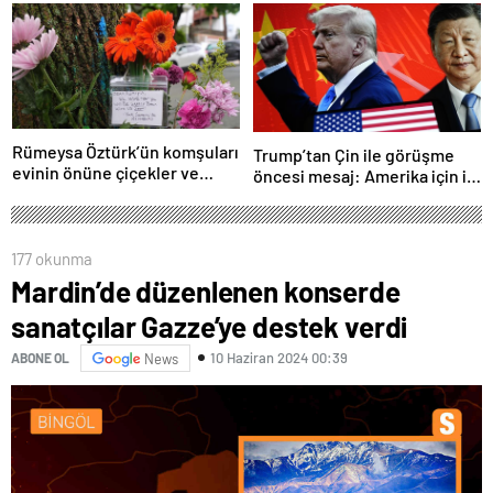
yakalanabilirsiniz’
Erdoğan ile görüşme
gerçekleştireceğiz
Rümeysa Öztürk’ün komşuları
Trump’tan Çin ile görüşme
evinin önüne çiçekler ve
öncesi mesaj: Amerika için iyi
notlar bıraktı
bir anlaşma yapmalıyız
177 okunma
Mardin’de düzenlenen konserde
sanatçılar Gazze’ye destek verdi
10 Haziran 2024 00:39
ABONE OL
News