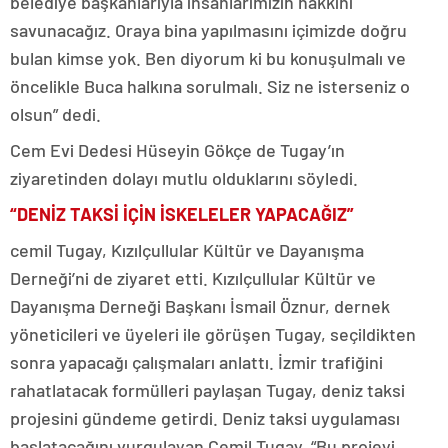
belediye başkanlarıyla insanlarımızın hakkını
savunacağız. Oraya bina yapılmasını içimizde doğru
bulan kimse yok. Ben diyorum ki bu konuşulmalı ve
öncelikle Buca halkına sorulmalı. Siz ne isterseniz o
olsun” dedi.
Cem Evi Dedesi Hüseyin Gökçe de Tugay’ın
ziyaretinden dolayı mutlu olduklarını söyledi.
“DENİZ TAKSİ İÇİN İSKELELER YAPACAĞIZ”
cemil Tugay, Kızılçullular Kültür ve Dayanışma
Derneği’ni de ziyaret etti. Kızılçullular Kültür ve
Dayanışma Derneği Başkanı İsmail Öznur, dernek
yöneticileri ve üyeleri ile görüşen Tugay, seçildikten
sonra yapacağı çalışmaları anlattı. İzmir trafiğini
rahatlatacak formülleri paylaşan Tugay, deniz taksi
projesini gündeme getirdi. Deniz taksi uygulaması
başlatacağını vurgulayan Cemil Tugay, “Bu projeyi