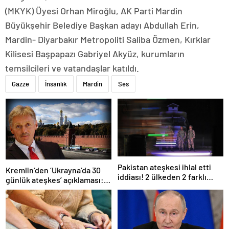
(MKYK) Üyesi Orhan Miroğlu, AK Parti Mardin
Büyükşehir Belediye Başkan adayı Abdullah Erin,
Mardin- Diyarbakır Metropoliti Saliba Özmen, Kırklar
Kilisesi Başpapazı Gabriyel Akyüz, kurumların
temsilcileri ve vatandaşlar katıldı.
Gazze
İnsanlık
Mardin
Ses
Pakistan ateşkesi ihlal etti
Kremlin’den ‘Ukrayna’da 30
iddiası! 2 ülkeden 2 farklı
günlük ateşkes’ açıklaması:
açıklama
Bunu iyice düşünmeliyiz