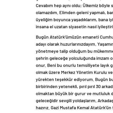
Cevabım hep aynı oldu; Ülkemiz böyle s
olamazdım. Elimden geleni yapmalı, ban
üyeliğim boyunca yaşadıklarım, bana iyi
insana el uzatan siyasetin nasıl iyileşt
Bugün Atatürk’ümüzün emaneti Cumhuri
adayı olarak huzurlarınızdayım. Yaşam
yönetmeye talip olduğum bu mükemmel ş
şehrin geleceğe yolculuğunda imzam ol
onur. Beni bu onurlu temsiliyete layık
olmak üzere Merkez Yönetim Kurulu ve P
yürekten teşekkür ediyorum. Bugün bur
birbirinden yetenekli, pırıl pırıl 30 arka
olmaktan büyük bir gurur ve mutluluk 
geleceğidir sevgili yoldaşlarım. Arkadaş
hazırız. Gazi Mustafa Kemal Atatürk’ün fik