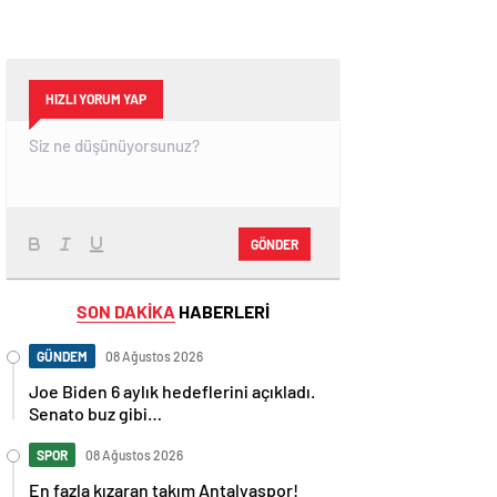
HIZLI YORUM YAP
GÖNDER
SON DAKİKA
HABERLERİ
GÜNDEM
08 Ağustos 2026
Joe Biden 6 aylık hedeflerini açıkladı.
Senato buz gibi…
SPOR
08 Ağustos 2026
En fazla kızaran takım Antalyaspor!