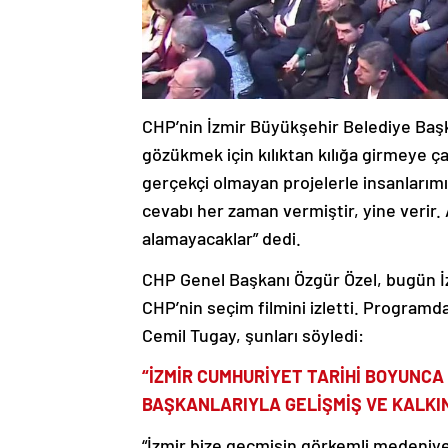
CHP’nin İzmir Büyükşehir Belediye Başka
gözükmek için kılıktan kılığa girmeye ça
gerçekçi olmayan projelerle insanlarımız
cevabı her zaman vermiştir, yine verir. A
alamayacaklar” dedi.
CHP Genel Başkanı Özgür Özel, bugün İz
CHP’nin seçim filmini izletti. Program
Cemil Tugay, şunları söyledi:
“İZMİR CUMHURİYET TARİHİ BOYUNCA
BAŞKANLARIYLA GELİŞMİŞ VE KALKI
“İzmir bize geçmişin görkemli medeniyet