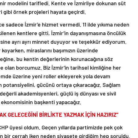
mir modelini tarifledi. Kente ve İzmirliye dokunan süt
 gibi örnek projeleri hayata geçirdi.
e sadece İzmir’e hizmet vermedi. 11 ilde yıkıma neden
lenen kentlere gitti, İzmir’in dayanışmasına öncülük
Hepsine ayrı ayrı minnet duyuyor ve teşekkür ediyorum.
r koyarken, miraslarını başımızın üzerinde
ceğine, bu kentin değerlerinin korunacağına söz
 olan borcumuz. Biz İzmir’in tarihsel kimliğine her
emde üzerine yeni roller ekleyerek yola devam
an potansiyelini, gücünü ortaya çıkaracağız. Sağlam
eğerli akademisyenleri, güçlü iş dünyası ve sivil
k ekonomisinin başkenti yapacağız.
K GELECEĞİNİ BİRLİKTE YAZMAK İÇİN HAZIRIZ”
 CHP üyesi oldum. Geçen yıllarda partimizde pek çok
n bir cerrah iken neden siyasete girdiğim hep soruldu.