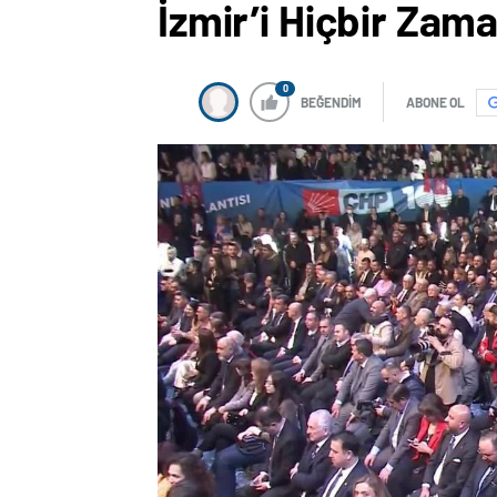
İzmir’i Hiçbir Za
0
BEĞENDİM
ABONE OL