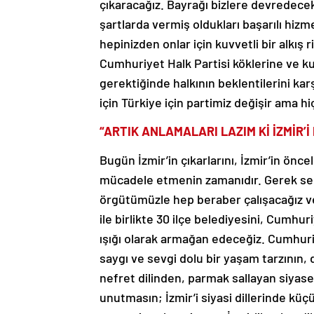
çıkaracağız. Bayrağı bizlere devredece
şartlarda vermiş oldukları başarılı hiz
hepinizden onlar için kuvvetli bir alkış
Cumhuriyet Halk Partisi köklerine ve ku
gerektiğinde halkının beklentilerini karş
için Türkiye için partimiz değişir ama hi
“ARTIK ANLAMALARI LAZIM Kİ İZMİR
Bugün İzmir’in çıkarlarını, İzmir’in önce
mücadele etmenin zamanıdır. Gerek s
örgütümüzle hep beraber çalışacağız v
ile birlikte 30 ilçe belediyesini, Cumhur
ışığı olarak armağan edeceğiz. Cumhuriy
saygı ve sevgi dolu bir yaşam tarzının, d
nefret dilinden, parmak sallayan siya
unutmasın; İzmir’i siyasi dillerinde küçü