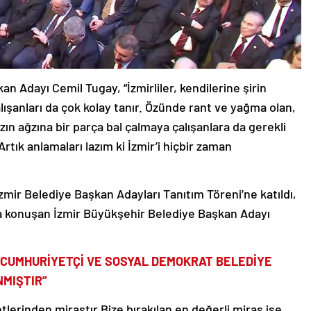
n Adayı Cemil Tugay, “İzmirliler, kendilerine şirin
lışanları da çok kolay tanır. Özünde rant ve yağma olan,
ın ağzına bir parça bal çalmaya çalışanlara da gerekli
rtık anlamaları lazım ki İzmir’i hiçbir zaman
mir Belediye Başkan Adayları Tanıtım Töreni’ne katıldı,
da konuşan İzmir Büyükşehir Belediye Başkan Adayı
 CUMHURİYETÇİ VE SOSYAL DEMOKRAT BELEDİYE
NMIŞTIR”
lerinden mirastır.Bize bırakılan en değerli miras ise