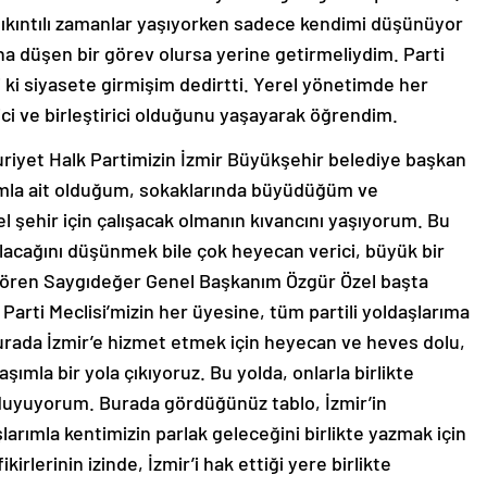
ıkıntılı zamanlar yaşıyorken sadece kendimi düşünüyor
a düşen bir görev olursa yerine getirmeliydim. Parti
 ki siyasete girmişim dedirtti. Yerel yönetimde her
irici ve birleştirici olduğunu yaşayarak öğrendim.
yet Halk Partimizin İzmir Büyükşehir belediye başkan
ımla ait olduğum, sokaklarında büyüdüğüm ve
ehir için çalışacak olmanın kıvancını yaşıyorum. Bu
acağını düşünmek bile çok heyecan verici, büyük bir
 gören Saygıdeğer Genel Başkanım Özgür Özel başta
arti Meclisi’mizin her üyesine, tüm partili yoldaşlarıma
ada İzmir’e hizmet etmek için heyecan ve heves dolu,
daşımla bir yola çıkıyoruz. Bu yolda, onlarla birlikte
duyuyorum. Burada gördüğünüz tablo, İzmir’in
larımla kentimizin parlak geleceğini birlikte yazmak için
irlerinin izinde, İzmir’i hak ettiği yere birlikte