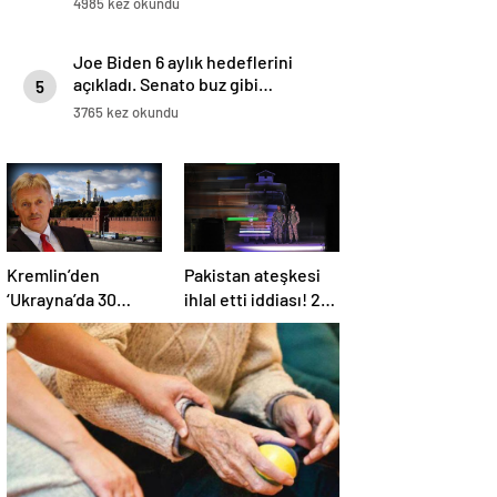
4985 kez okundu
Joe Biden 6 aylık hedeflerini
açıkladı. Senato buz gibi…
5
3765 kez okundu
Kremlin’den
Pakistan ateşkesi
‘Ukrayna’da 30
ihlal etti iddiası! 2
günlük ateşkes’
ülkeden 2 farklı
açıklaması: Bunu
açıklama
iyice düşünmeliyiz