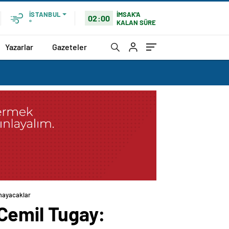
İMSAK'A
İSTANBUL
02:00
KALAN SÜRE
°
Yazarlar
Gazeteler
amayacaklar
Cemil Tugay: