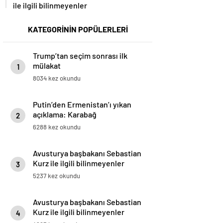
ile ilgili bilinmeyenler
KATEGORİNİN POPÜLERLERİ
Trump’tan seçim sonrası ilk
mülakat
1
8034 kez okundu
Putin’den Ermenistan’ı yıkan
açıklama: Karabağ
2
Azerbaycan’ın ayrılmaz bir
6288 kez okundu
parçasıdır!
Avusturya başbakanı Sebastian
Kurz ile ilgili bilinmeyenler
3
5237 kez okundu
Avusturya başbakanı Sebastian
Kurz ile ilgili bilinmeyenler
4