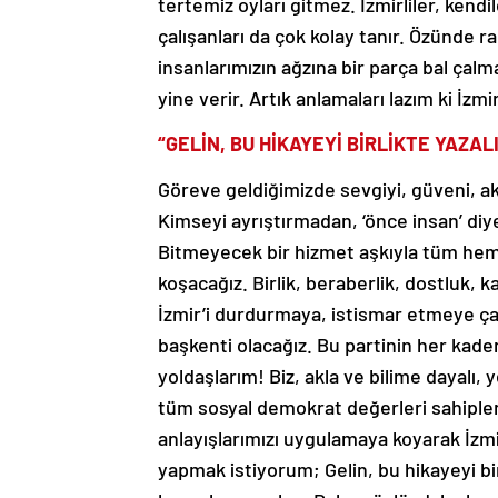
tertemiz oyları gitmez. İzmirliler, kendi
çalışanları da çok kolay tanır. Özünde 
insanlarımızın ağzına bir parça bal çalm
yine verir. Artık anlamaları lazım ki İzm
“GELİN, BU HİKAYEYİ BİRLİKTE YAZAL
Göreve geldiğimizde sevgiyi, güveni, ak
Kimseyi ayrıştırmadan, ‘önce insan’ di
Bitmeyecek bir hizmet aşkıyla tüm hemş
koşacağız. Birlik, beraberlik, dostluk, 
İzmir’i durdurmaya, istismar etmeye çal
başkenti olacağız. Bu partinin her kad
yoldaşlarım! Biz, akla ve bilime dayalı, 
tüm sosyal demokrat değerleri sahiplen
anlayışlarımızı uygulamaya koyarak İzmir
yapmak istiyorum; Gelin, bu hikayeyi bi