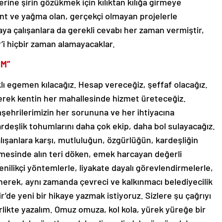
lerine şirin gözükmek için kılıktan kılığa girmeye
rant ve yağma olan, gerçekçi olmayan projelerle
aya çalışanlara da gerekli cevabı her zaman vermiştir,
ir’i hiçbir zaman alamayacaklar.
IM”
lı egemen kılacağız. Hesap vereceğiz, şeffaf olacağız.
yerek kentin her mahallesinde hizmet üreteceğiz.
ehrilerimizin her sorununa ve her ihtiyacına
kardeşlik tohumlarını daha çok ekip, daha bol sulayacağız.
ışanlara karşı, mutluluğun, özgürlüğün, kardeşliğin
emesinde alın teri döken, emek harcayan değerli
yenilikçi yöntemlerle, liyakate dayalı görevlendirmelerle,
erek, aynı zamanda çevreci ve kalkınmacı belediyecilik
’de yeni bir hikaye yazmak istiyoruz. Sizlere şu çağrıyı
rlikte yazalım. Omuz omuza, kol kola, yürek yüreğe bir