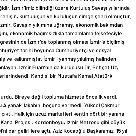
dir. İzmir’imiz bilindiği üzere Kurtuluş Savaşı yıllarında
irenişin, kurtuluşun ve kuruluşun simge şehri olmuştur.
r İzmir. Savaşın yıkımına uğramış, ekonomik bakımdan
ğını, ekonomik bağımsızlıkla tamamlama felsefesiyle
ngresinin de İzmir’de toplanmış olması İzmir’e biçilmiş
umhuriyet tarihi boyunca Cumhuriyetçi ve sosyal
ş ve kalkınmıştır. İzmir’i yanmış yıkılmış halinden
nlayan, İzmir Fuarı’nın da kurucusu Dr. Behçet Uz,
lerindendi. Kendisi bir Mustafa Kemal Atatürk
urdu. Bireye değil topluma hizmete öncelik verdi.
çı Alyanak’ lakabını boşuna vermedi. Yüksel Çakmur
ıktı. Halk için ucuz marketleri kentin dört bir yanına
 Kanal Projesi, Kordonboyu, İzmir Metrosu gibi büyük
ni dar gelirlilere açtı. Aziz Kocaoğlu Başkanımız, 15 yıl