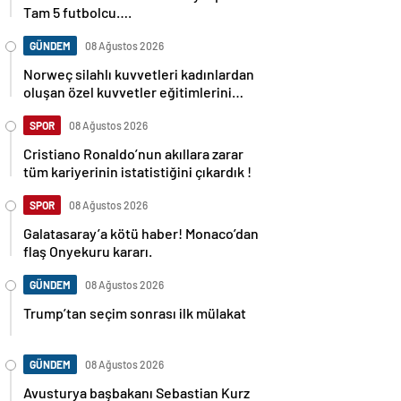
Tam 5 futbolcu….
GÜNDEM
08 Ağustos 2026
Norweç silahlı kuvvetleri kadınlardan
oluşan özel kuvvetler eğitimlerini
başlattı.
SPOR
08 Ağustos 2026
Cristiano Ronaldo’nun akıllara zarar
tüm kariyerinin istatistiğini çıkardık !
SPOR
08 Ağustos 2026
Galatasaray’a kötü haber! Monaco’dan
flaş Onyekuru kararı.
GÜNDEM
08 Ağustos 2026
Trump’tan seçim sonrası ilk mülakat
GÜNDEM
08 Ağustos 2026
Avusturya başbakanı Sebastian Kurz