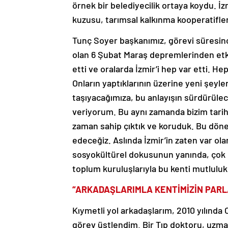
örnek bir belediyecilik ortaya koydu. İz
kuzusu, tarımsal kalkınma kooperatifleri
Tunç Soyer başkanımız, görevi süresinc
olan 6 Şubat Maraş depremlerinden etki
etti ve oralarda İzmir’i hep var etti. 
Onların yaptıklarının üzerine yeni şeyle
taşıyacağımıza, bu anlayışın sürdürüle
veriyorum. Bu aynı zamanda bizim tarihe
zaman sahip çıktık ve koruduk. Bu dön
edeceğiz. Aslında İzmir’in zaten var ol
sosyokültürel dokusunun yanında, çok d
toplum kuruluşlarıyla bu kenti mutlulu
“ARKADAŞLARIMLA KENTİMİZİN PARLA
Kıymetli yol arkadaşlarım, 2010 yılında
görev üstlendim. Bir Tıp doktoru, uzma