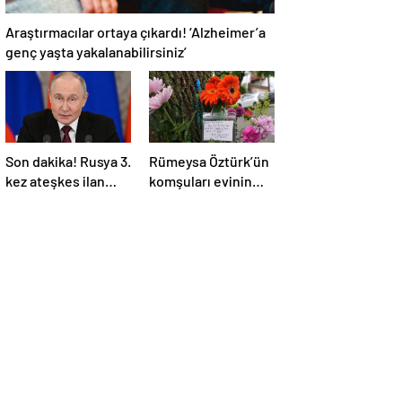
Araştırmacılar ortaya çıkardı! ‘Alzheimer’a
genç yaşta yakalanabilirsiniz’
Son dakika! Rusya 3.
Rümeysa Öztürk’ün
kez ateşkes ilan
komşuları evinin
etti! Putin: Erdoğan
önüne çiçekler ve
ile görüşme
notlar bıraktı
gerçekleştireceğiz