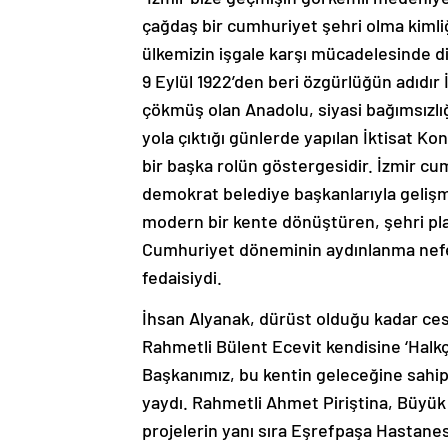
çağdaş bir cumhuriyet şehri olma kimliği
ülkemizin işgale karşı mücadelesinde d
9 Eylül 1922’den beri özgürlüğün adıdı
çökmüş olan Anadolu, siyasi bağımsızlı
yola çıktığı günlerde yapılan İktisat Ko
bir başka rolün göstergesidir. İzmir c
demokrat belediye başkanlarıyla gelişmi
modern bir kente dönüştüren, şehri pla
Cumhuriyet döneminin aydınlanma nefer
fedaisiydi.
İhsan Alyanak, dürüst olduğu kadar ces
Rahmetli Bülent Ecevit kendisine ‘Halk
Başkanımız, bu kentin geleceğine sahip ç
yaydı. Rahmetli Ahmet Piriştina, Büyük
projelerin yanı sıra Eşrefpaşa Hastanesi’