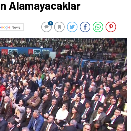
man Alamayacaklar
0
News