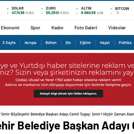
DOLAR
EURO
ALTIN
BITCOIN
47,7436
55,2510
6.660,55
%
0.18%
0.32%
2,59
Ekonomi
Spor
Kadın
Foto Galeri
Videolar
3.Sayfa
Avrupa
Bülten
Din
Eğitim
Hayat
Politika
 İzmir Büyükşehir Belediye Başkan Adayı Cemil Tugay: İzmir’i Hiçbir Zaman Al
hir Belediye Başkan Adayı 