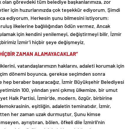
k olan görevdeki tüm belediye başkanlarımıza, zor
metler için huzurlarınızda çok teşekkür ediyorum. Şimdi
 rica ediyorum. Herkesin şunu bilmesini istiyorum:
ruluş ilkelerine bağlılığından ödün vermez. Ancak
ılamak için kendini yenilemeyi, değiştirmeyi bilir. İzmir
çbirimiz İzmir’i hiçbir şeye değişmeyiz.
’İ HİÇBİR ZAMAN ALAMAYACAKLAR”
liklerini, vatandaşlarımızın haklarını, adaleti korumak için
eçim dönemi boyunca, gerekse seçimden sonra
e hep beraber başaracağız. İzmir Büyükşehir Belediyesi
iyetimizin 100. yılından yeni çıkmış ülkemize, bir umut
et Halk Partisi, İzmir’de, modern, özgür, birbirine
emokrasinin, eşitliğin, adaletin teminatıdır. İzmir,
setten her zaman uzak durmuştur. Şunu kimse
mseyen, ayrıştıran, bölen, öfkeli dile İzmirli’nin