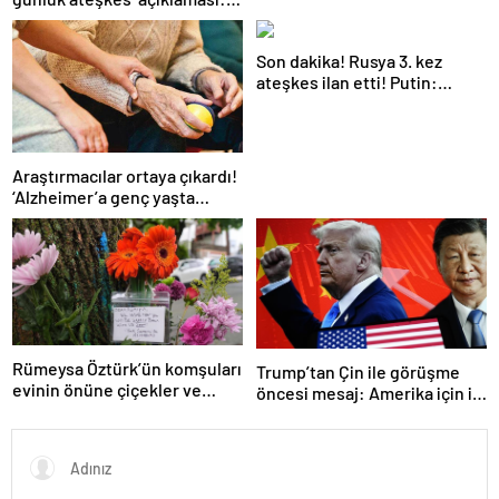
açıklama
Bunu iyice düşünmeliyiz
Son dakika! Rusya 3. kez
ateşkes ilan etti! Putin:
Erdoğan ile görüşme
gerçekleştireceğiz
Araştırmacılar ortaya çıkardı!
‘Alzheimer’a genç yaşta
yakalanabilirsiniz’
Rümeysa Öztürk’ün komşuları
Trump’tan Çin ile görüşme
evinin önüne çiçekler ve
öncesi mesaj: Amerika için iyi
notlar bıraktı
bir anlaşma yapmalıyız