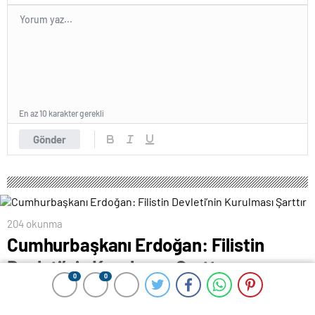
En az 10 karakter gerekli
Gönder
204 okunma
Cumhurbaşkanı Erdoğan: Filistin
Devleti’nin Kurulması Şarttır
0
0
0
0
12 Temmuz 2024 00:15
ABONE OL
News