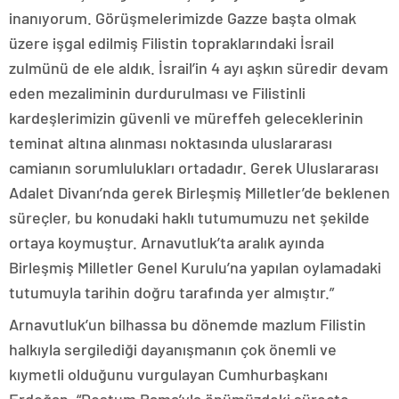
inanıyorum. Görüşmelerimizde Gazze başta olmak
üzere işgal edilmiş Filistin topraklarındaki İsrail
zulmünü de ele aldık. İsrail’in 4 ayı aşkın süredir devam
eden mezaliminin durdurulması ve Filistinli
kardeşlerimizin güvenli ve müreffeh geleceklerinin
teminat altına alınması noktasında uluslararası
camianın sorumlulukları ortadadır. Gerek Uluslararası
Adalet Divanı’nda gerek Birleşmiş Milletler’de beklenen
süreçler, bu konudaki haklı tutumumuzu net şekilde
ortaya koymuştur. Arnavutluk’ta aralık ayında
Birleşmiş Milletler Genel Kurulu’na yapılan oylamadaki
tutumuyla tarihin doğru tarafında yer almıştır.”
Arnavutluk’un bilhassa bu dönemde mazlum Filistin
halkıyla sergilediği dayanışmanın çok önemli ve
kıymetli olduğunu vurgulayan Cumhurbaşkanı
Erdoğan, “Dostum Rama’yla önümüzdeki süreçte