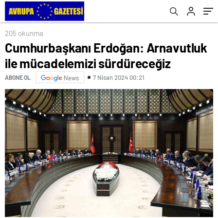
205 okunma
Cumhurbaşkanı Erdoğan: Arnavutluk
ile mücadelemizi sürdüreceğiz
7 Nisan 2024 00:21
ABONE OL
News