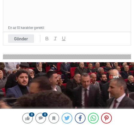
En az 10 karakter gerekli
Gönder
0
0
0
0