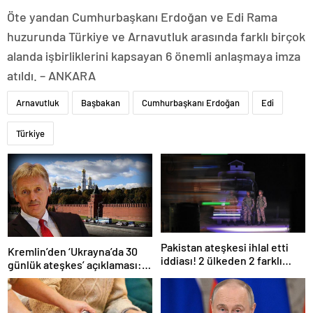
Öte yandan Cumhurbaşkanı Erdoğan ve Edi Rama
huzurunda Türkiye ve Arnavutluk arasında farklı birçok
alanda işbirliklerini kapsayan 6 önemli anlaşmaya imza
atıldı. – ANKARA
Arnavutluk
Başbakan
Cumhurbaşkanı Erdoğan
Edi
Türkiye
Pakistan ateşkesi ihlal etti
Kremlin’den ‘Ukrayna’da 30
iddiası! 2 ülkeden 2 farklı
günlük ateşkes’ açıklaması:
açıklama
Bunu iyice düşünmeliyiz