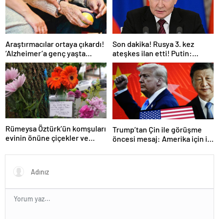
Araştırmacılar ortaya çıkardı!
Son dakika! Rusya 3. kez
‘Alzheimer’a genç yaşta
ateşkes ilan etti! Putin:
yakalanabilirsiniz’
Erdoğan ile görüşme
gerçekleştireceğiz
Rümeysa Öztürk’ün komşuları
Trump’tan Çin ile görüşme
evinin önüne çiçekler ve
öncesi mesaj: Amerika için iyi
notlar bıraktı
bir anlaşma yapmalıyız