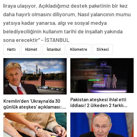
liraya ulaşıyor. Açıkladığımız destek paketinin bir kez
daha hayırlı olmasını diliyorum. Nasıl yalancının mumu
yatsıya kadar yanarsa, algı ve sosyal medya
belediyeciliğinin kullanım tarihi de inşallah yakında
sona erecektir” – İSTANBUL
Hattı
Hizmet
İstanbul
Kilometre
Sirkeci
Pakistan ateşkesi ihlal etti
Kremlin’den ‘Ukrayna’da 30
iddiası! 2 ülkeden 2 farklı
günlük ateşkes’ açıklaması:
açıklama
Bunu iyice düşünmeliyiz