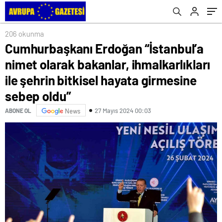
bitkisel hayata girmesine sebep oldu”
206 okunma
Cumhurbaşkanı Erdoğan “İstanbul’a
nimet olarak bakanlar, ihmalkarlıkları
ile şehrin bitkisel hayata girmesine
sebep oldu”
27 Mayıs 2024 00:03
ABONE OL
News