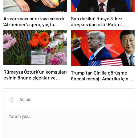
Araştırmacılar ortaya çıkardı!
Son dakika! Rusya 3. kez
‘Alzheimer’a genç yaşta
ateşkes ilan etti! Putin:
yakalanabilirsiniz’
Erdoğan ile görüşme
gerçekleştireceğiz
Rümeysa Öztürk’ün komşuları
Trump’tan Çin ile görüşme
evinin önüne çiçekler ve
öncesi mesaj: Amerika için iyi
notlar bıraktı
bir anlaşma yapmalıyız