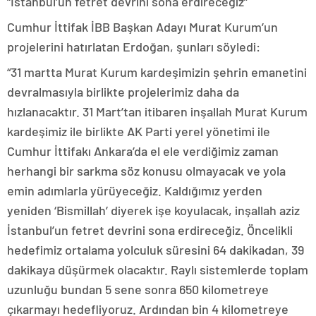
“İstanbul’un fetret devrini sona erdireceğiz”
Cumhur İttifak İBB Başkan Adayı Murat Kurum’un
projelerini hatırlatan Erdoğan, şunları söyledi:
“31 martta Murat Kurum kardeşimizin şehrin emanetini
devralmasıyla birlikte projelerimiz daha da
hızlanacaktır. 31 Mart’tan itibaren inşallah Murat Kurum
kardeşimiz ile birlikte AK Parti yerel yönetimi ile
Cumhur İttifakı Ankara’da el ele verdiğimiz zaman
herhangi bir sarkma söz konusu olmayacak ve yola
emin adımlarla yürüyeceğiz. Kaldığımız yerden
yeniden ‘Bismillah’ diyerek işe koyulacak, inşallah aziz
İstanbul’un fetret devrini sona erdireceğiz. Öncelikli
hedefimiz ortalama yolculuk süresini 64 dakikadan, 39
dakikaya düşürmek olacaktır. Raylı sistemlerde toplam
uzunluğu bundan 5 sene sonra 650 kilometreye
çıkarmayı hedefliyoruz. Ardından bin 4 kilometreye