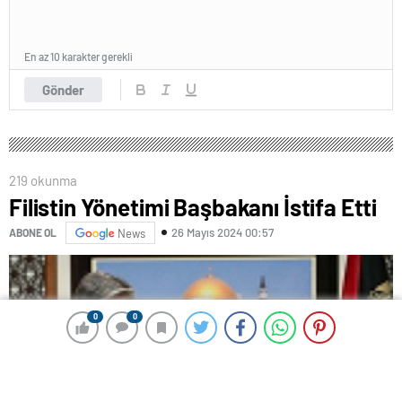
En az 10 karakter gerekli
Gönder
219 okunma
Filistin Yönetimi Başbakanı İstifa Etti
26 Mayıs 2024 00:57
ABONE OL
News
0
0
0
0