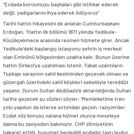
“Ecdada borcumuzu başkaları gibi istihkar ederek
değil, yadigarlarını ihya ederek ödüyoruz”
Tarihi hattın hikayesini de anlatan Cumhurbaşkanı
Erdoğan, “Hattın ilk bölümü 1871 yılında Yedikule-
Küçükçekmece arasında resmen hizmete girer. Ancak
Yedikule’deki başlangıç istasyonu şehrin iş merkezi
olan Eminönü bölgesinden uzakta kalır. Bunun üzerine
hattın Sirkeci’ye uzatılması istenir. Fakat uzantıların
Topkapı sarayının sahil kesiminden geçecek olması ve
güzergah üzerindeki sahil köşkleri sebebiyle tereddüt
yaşanır. Durum Sultan Abdülaziz’e aktarıldığında Sultan
tarihe geçecek şu sözleri söyler; ‘Memleketime tren
yolu yapılsın da isterse sırtımdan geçsin, razıyım’der.
Ecdat söz konusu vatana hizmet olunca meseleye
daima bu zaviyeden bakmıştır. CHP zihniyetinin
hakaret ettiği, husumet beslediği ecdadın tavrı budur.