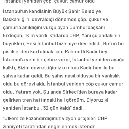
“İstanbul yeniden çöp, çukur, çamur oldu”
İstanbul’un kendisinin Büyük Şehir Belediye
Başkanlığı’nı devraldığı dönemde çöp, çukur ve
çamurla anıldığını vurgulayan Cumhurbaşkanı
Erdoğan, “Kim vardı iktidarda CHP. Yani şu andakinin
büyükleri. Peki İstanbul bize niye devredildi. Bütün bu
pisliklerden kurtulmak için. Rahmetli Kadir bey
İstanbul’a yeni bir çehre verdi. İstanbul yeniden ayağa
kalktı. Bizim devrettiğimiz o miras Kadir bey ile bu
şahsa kadar geldi. Bu şahıs nasıl olduysa bir yanlışlık
oldu bu görevi aldı. İstanbul yeniden çöp çukur çamur
oldu. Yatırım yok. Şu anda Sirkeci’den buraya kadar
gelirken tren hattındaki hali gördüm. Diyoruz ki
yeniden İstanbul. 32 gün kaldı” dedi.
“Ülkemize kazandırdığımız vizyon projeleri CHP
zihniyeti tarafından engellenmek istendi”