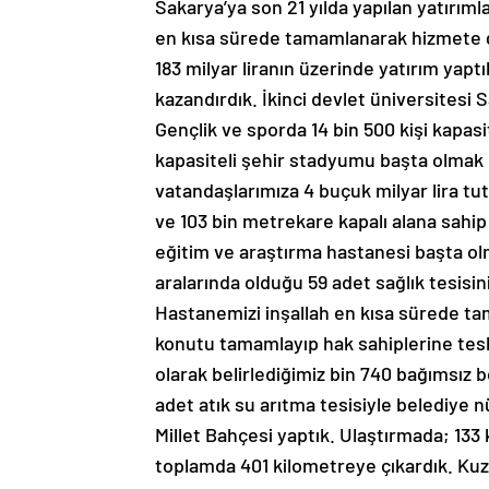
en kısa sürede tamamlanarak hizmete gi
183 milyar liranın üzerinde yatırım yapt
kazandırdık. İkinci devlet üniversitesi 
Gençlik ve sporda 14 bin 500 kişi kapasi
kapasiteli şehir stadyumu başta olmak üz
vatandaşlarımıza 4 buçuk milyar lira tu
ve 103 bin metrekare kapalı alana sahip 
eğitim ve araştırma hastanesi başta ol
aralarında olduğu 59 adet sağlık tesisin
Hastanemizi inşallah en kısa sürede tam
konutu tamamlayıp hak sahiplerine tesl
olarak belirlediğimiz bin 740 bağımsı
adet atık su arıtma tesisiyle belediye 
Millet Bahçesi yaptık. Ulaştırmada; 13
toplamda 401 kilometreye çıkardık. Kuze
şeklinde konuştu.