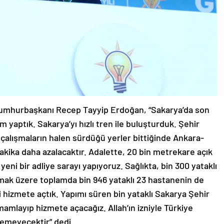
Cumhurbaşkanı Recep Tayyip Erdoğan, “Sakarya’da son
ım yaptık. Sakarya’yı hızlı tren ile buluşturduk. Şehir
de çalışmaların halen sürdüğü yerler bittiğinde Ankara-
akika daha azalacaktır. Adalette, 20 bin metrekare açık
yeni bir adliye sarayı yapıyoruz. Sağlıkta, bin 300 yataklı
mak üzere toplamda bin 946 yataklı 23 hastanenin de
i hizmete açtık. Yapımı süren bin yataklı Sakarya Şehir
amlayıp hizmete açacağız. Allah’ın izniyle Türkiye
emeyecektir” dedi.