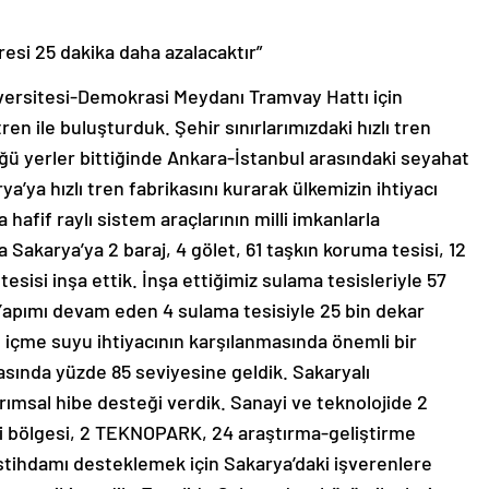
esi 25 dakika daha azalacaktır”
ersitesi-Demokrasi Meydanı Tramvay Hattı için
tren ile buluşturduk. Şehir sınırlarımızdaki hızlı tren
ğü yerler bittiğinde Ankara-İstanbul arasındaki seyahat
a’ya hızlı tren fabrikasını kurarak ülkemizin ihtiyacı
 hafif raylı sistem araçlarının milli imkanlarla
Sakarya’ya 2 baraj, 4 gölet, 61 taşkın koruma tesisi, 12
tesisi inşa ettik. İnşa ettiğimiz sulama tesisleriyle 57
 Yapımı devam eden 4 sulama tesisiyle 25 bin dekar
 içme suyu ihtiyacının karşılanmasında önemli bir
nşasında yüzde 85 seviyesine geldik. Sakaryalı
tarımsal hibe desteği verdik. Sanayi ve teknolojide 2
yi bölgesi, 2 TEKNOPARK, 24 araştırma-geliştirme
stihdamı desteklemek için Sakarya’daki işverenlere
m teşviki verdik. Enerjide Sakarya’nın bütün ilçelerine