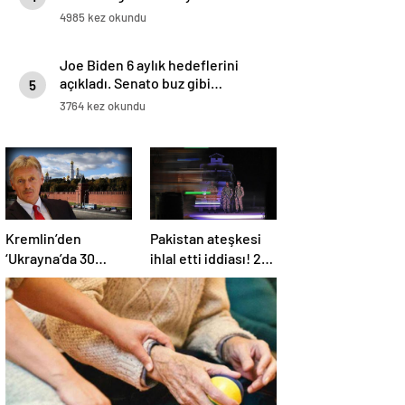
4985 kez okundu
Joe Biden 6 aylık hedeflerini
açıkladı. Senato buz gibi…
5
3764 kez okundu
Kremlin’den
Pakistan ateşkesi
‘Ukrayna’da 30
ihlal etti iddiası! 2
günlük ateşkes’
ülkeden 2 farklı
açıklaması: Bunu
açıklama
iyice düşünmeliyiz