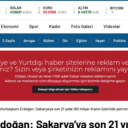
DOLAR
EURO
ALTIN
BITCOIN
47,6601
55,0389
6.497,70
%
0.04%
-0.13%
0,08
Ekonomi
Spor
Kadın
Foto Galeri
Videolar
3.Sayfa
Avrupa
Bülten
Din
Eğitim
Hayat
Politika
urbaşkanı Erdoğan: Sakarya’ya son 21 yılda 183 milyar liranın üzerinde yatırım 
oğan: Sakarya’ya son 21 yı