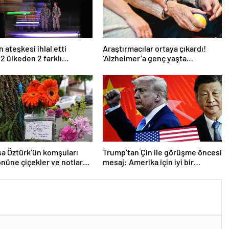
 ateşkesi ihlal etti
Araştırmacılar ortaya çıkardı!
 2 ülkeden 2 farklı
‘Alzheimer’a genç yaşta
ma
yakalanabilirsiniz’
a Öztürk’ün komşuları
Trump’tan Çin ile görüşme öncesi
önüne çiçekler ve notlar
mesaj: Amerika için iyi bir
anlaşma yapmalıyız