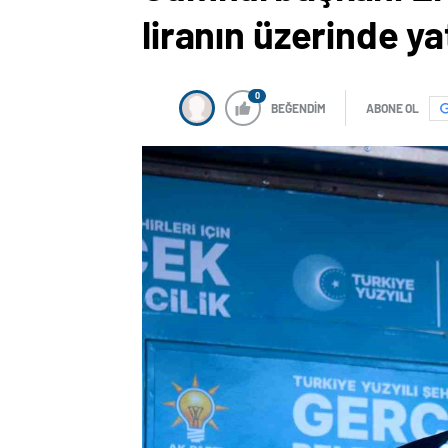
liranın üzerinde ya
0
BEĞENDİM
ABONE OL