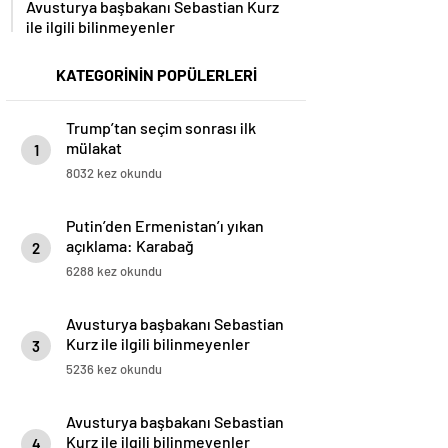
ile ilgili bilinmeyenler
KATEGORİNİN POPÜLERLERİ
Trump’tan seçim sonrası ilk
mülakat
1
8032 kez okundu
Putin’den Ermenistan’ı yıkan
açıklama: Karabağ
2
Azerbaycan’ın ayrılmaz bir
6288 kez okundu
parçasıdır!
Avusturya başbakanı Sebastian
Kurz ile ilgili bilinmeyenler
3
5236 kez okundu
Avusturya başbakanı Sebastian
Kurz ile ilgili bilinmeyenler
4