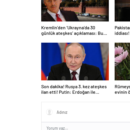
Kremlin’den ‘Ukrayna’da 30
Pakistan
günlük ateşkes’ açıklaması: Bunu
iddiası!
iyice düşünmeliyiz
açıkla
Son dakika! Rusya 3. kez ateşkes
Rümeys
ilan etti! Putin: Erdoğan ile
evinin 
görüşme gerçekleştireceğiz
bıraktı