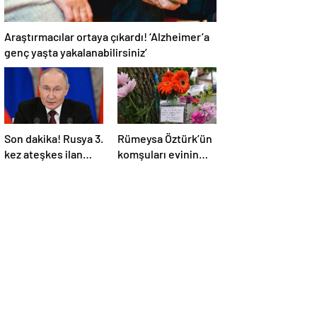
Araştırmacılar ortaya çıkardı! ‘Alzheimer’a
genç yaşta yakalanabilirsiniz’
Son dakika! Rusya 3.
Rümeysa Öztürk’ün
kez ateşkes ilan
komşuları evinin
etti! Putin: Erdoğan
önüne çiçekler ve
ile görüşme
notlar bıraktı
gerçekleştireceğiz