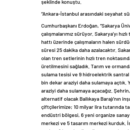
“Ankara-İstanbul arasındaki seyahat sür
Cumhurbaşkanı Erdoğan, “Sakarya Üniv
çalışmalarımız sürüyor. Sakarya’yı hızlı 
hattı üzerinde çalışmaların halen sürdü
süresi 25 dakika daha azalacaktır. Sakary
olan tren setlerinin hızlı tren noktasında
üretilmesini sağladık. Tarım ve ormanda 
sulama tesisi ve 9 hidroelektrik santral 
bin dekar araziyi daha sulamaya açtık.
araziyi daha sulamaya açacağız. Şehrin,
alternatif olacak Ballıkaya Barajı’nın i
çiftçilerimize; 10 milyar lira tutarında 
endüstri bölgesi, 6 yeni organize sana
merkezi ve 5 tasarım merkezi kurduk. İ
toplam 6 buçuk milyar lira tutarında pri