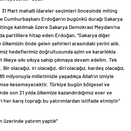
1 Mart mahalli idareler seçimleri öncesinde miting
de Cumhurbaşkanı Erdoğan’ın bugünkü durağı Sakarya
mitinge katılmak üzere Sakarya Demokrasi Meydanı’na
da partililere hitap eden Erdoğan, “Sakarya diğer
ülkemizin önde gelen şehirleri arasındaki yerini aldı.
miz hedeflerimiz doğrultusunda azim ve kararlılıkla
t ilkeye sıkı sıkıya sahip çıkmaya devam edelim. Tek
 Bir olacağız, iri olacağız, diri olacağız, kardeş olacağız,
5 milyonuyla milletimizle yaşadıkça Allah’ın izniyle
imse kesemeyecektir. Türkiye bugün bölgesel ve
nde son 21 yılda ülkemize kazandırdığımız eser ve
i her karış toprağı bu yatırımlardan istifade etmiştir”
ın üzerinde yatırım yaptık”
arı anlatan ve bin yataklı Sakarya Şehir Hastanesi’nin de