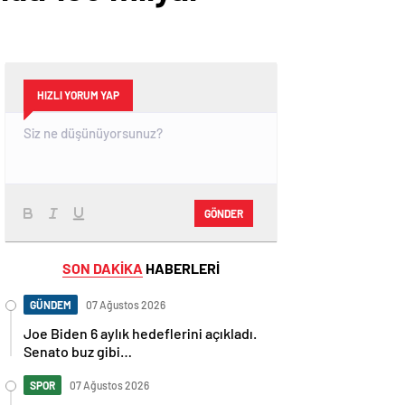
HIZLI YORUM YAP
GÖNDER
SON DAKİKA
HABERLERİ
GÜNDEM
07 Ağustos 2026
Joe Biden 6 aylık hedeflerini açıkladı.
Senato buz gibi…
SPOR
07 Ağustos 2026
En fazla kızaran takım Antalyaspor!