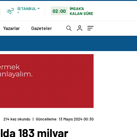
İMSAK'A
İSTANBUL
02:00
KALAN SÜRE
°
Yazarlar
Gazeteler
yapıldı
lda 183 milyar