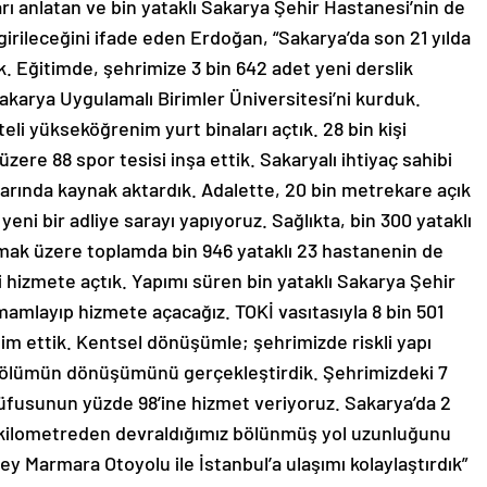
rileceğini ifade eden Erdoğan, “Sakarya’da son 21 yılda
ık. Eğitimde, şehrimize 3 bin 642 adet yeni derslik
Sakarya Uygulamalı Birimler Üniversitesi’ni kurduk.
teli yükseköğrenim yurt binaları açtık. 28 bin kişi
ere 88 spor tesisi inşa ettik. Sakaryalı ihtiyaç sahibi
tarında kaynak aktardık. Adalette, 20 bin metrekare açık
yeni bir adliye sarayı yapıyoruz. Sağlıkta, bin 300 yataklı
mak üzere toplamda bin 946 yataklı 23 hastanenin de
i hizmete açtık. Yapımı süren bin yataklı Sakarya Şehir
amlayıp hizmete açacağız. TOKİ vasıtasıyla 8 bin 501
im ettik. Kentsel dönüşümle; şehrimizde riskli yapı
z bölümün dönüşümünü gerçekleştirdik. Şehrimizdeki 7
nüfusunun yüzde 98’ine hizmet veriyoruz. Sakarya’da 2
3 kilometreden devraldığımız bölünmüş yol uzunluğunu
y Marmara Otoyolu ile İstanbul’a ulaşımı kolaylaştırdık”