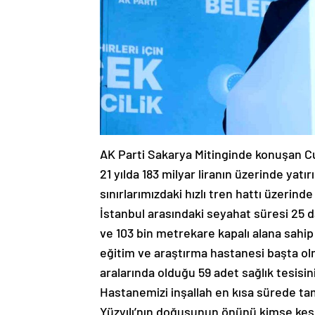
AK Parti Sakarya Mitinginde konuşan 
21 yılda 183 milyar liranın üzerinde yatır
sınırlarımızdaki hızlı tren hattı üzerin
İstanbul arasındaki seyahat süresi 25 d
ve 103 bin metrekare kapalı alana sahip 
eğitim ve araştırma hastanesi başta ol
aralarında olduğu 59 adet sağlık tesisin
Hastanemizi inşallah en kısa sürede tam
Yüzyılı’nın doğuşunun önünü kimse kes