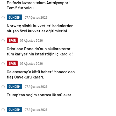
Tam 5 futbolcu….
GÜNDEM
07 Ağustos 2026
Norweç silahlı kuvvetleri kadınlardan
oluşan özel kuvvetler eğitimlerini
başlattı.
SPOR
07 Ağustos 2026
Cristiano Ronaldo’nun akıllara zarar
tüm kariyerinin istatistiğini çıkardık !
SPOR
07 Ağustos 2026
Galatasaray’a kötü haber! Monaco’dan
flaş Onyekuru kararı.
GÜNDEM
07 Ağustos 2026
Trump’tan seçim sonrası ilk mülakat
GÜNDEM
07 Ağustos 2026
Avusturya başbakanı Sebastian Kurz