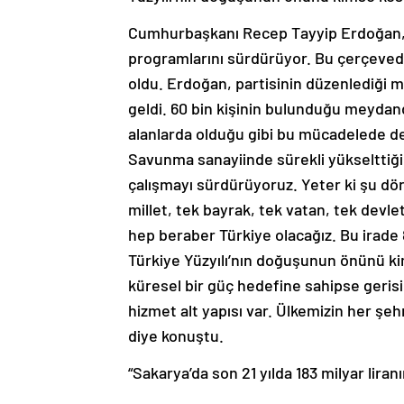
Cumhurbaşkanı Recep Tayyip Erdoğan, 3
programlarını sürdürüyor. Bu çerçeve
oldu. Erdoğan, partisinin düzenlediği 
geldi. 60 bin kişinin bulunduğu meydan
alanlarda olduğu gibi bu mücadelede de 
Savunma sanayiinde sürekli yükselttiği
çalışmayı sürdürüyoruz. Yeter ki şu dör
millet, tek bayrak, tek vatan, tek devlet.
hep beraber Türkiye olacağız. Bu irade 8
Türkiye Yüzyılı’nın doğuşunun önünü k
küresel bir güç hedefine sahipse gerisi
hizmet alt yapısı var. Ülkemizin her şehr
diye konuştu.
“Sakarya’da son 21 yılda 183 milyar liran
Sakarya’ya son 21 yılda yapılan yatırıml