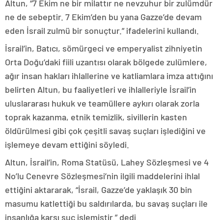
Altun, “7 Ekim ne bir milattır ne nevzuhur bir zulümdür
ne de sebeptir. 7 Ekim’den bu yana Gazze’de devam
eden İsrail zulmü bir sonuçtur.” ifadelerini kullandı.
İsrail’in, Batıcı, sömürgeci ve emperyalist zihniyetin
Orta Doğu’daki fiili uzantısı olarak bölgede zulümlere,
ağır insan hakları ihlallerine ve katliamlara imza attığını
belirten Altun, bu faaliyetleri ve ihlalleriyle İsrail’in
uluslararası hukuk ve teamüllere aykırı olarak zorla
toprak kazanma, etnik temizlik, sivillerin kasten
öldürülmesi gibi çok çeşitli savaş suçları işlediğini ve
işlemeye devam ettiğini söyledi.
Altun, İsrail’in, Roma Statüsü, Lahey Sözleşmesi ve 4
No’lu Cenevre Sözleşmesi’nin ilgili maddelerini ihlal
ettiğini aktararak, “İsrail, Gazze’de yaklaşık 30 bin
masumu katlettiği bu saldırılarda, bu savaş suçları ile
insanlığa karşı suç işlemiştir.” dedi.