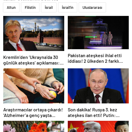
Altun
Filistin
İsrail
İsrail'in
Uluslararası
Pakistan ateşkesi ihlal etti
Kremlin’den ‘Ukrayna’da 30
iddiası! 2 ülkeden 2 farklı
günlük ateşkes’ açıklaması:
açıklama
Bunu iyice düşünmeliyiz
Araştırmacılar ortaya çıkardı!
Son dakika! Rusya 3. kez
‘Alzheimer’a genç yaşta
ateşkes ilan etti! Putin:
yakalanabilirsiniz’
Erdoğan ile görüşme
gerçekleştireceğiz