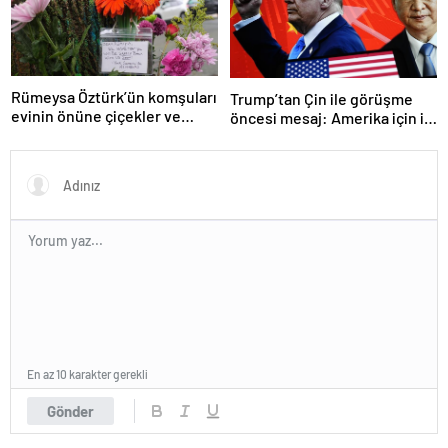
Rümeysa Öztürk’ün komşuları
Trump’tan Çin ile görüşme
evinin önüne çiçekler ve
öncesi mesaj: Amerika için iyi
notlar bıraktı
bir anlaşma yapmalıyız
En az 10 karakter gerekli
Gönder