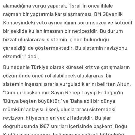
alamadığına vurgu yaparak, “İsrail’in onca ihlale
rağmen bir yaptırımla karşılaşmaması, BM Güvenlik
Konseyindeki veto ayrıcalığının sorumsuzca ve kötücül
bir şekilde kullanılmasının bir neticesidir. Bu durum
bizzat uluslararası sistemin içinde bulunduğu
çaresizliği de göstermektedir. Bu sistemin revizyonu
elzemdir.” dedi.
Bu nedenle Türkiye olarak küresel kriz ve çatışmaların
çözümünde öncü rol alabilecek uluslararası bir
sistemin inşasını ısrarla vurguladıklarını belirten Altun,
“Cumhurbaşkanımız Sayın Recep Tayyip Erdoğan’ın
‘Dünya beşten büyüktür.’ ve ‘Daha adil bir dünya
mümkün’ anlayışı, ilkesi, uluslararası sistemdeki
revizyon ihtiyacının en veciz ifadesidir. Bu şiar
doğrultusunda 1967 sınırları içerisinde başkenti Doğu
Kudüs olan egemen, bağımsız ve coğrafi bütünlüğü