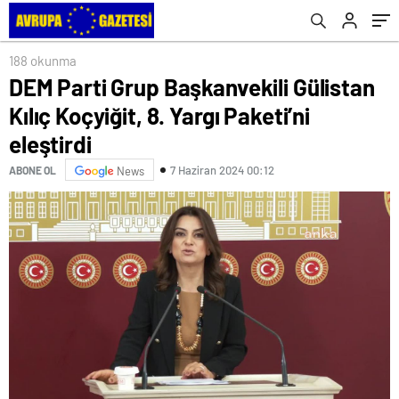
hizmet binasının açılış törenine katıldı
188 okunma
DEM Parti Grup Başkanvekili Gülistan
Kılıç Koçyiğit, 8. Yargı Paketi’ni
eleştirdi
7 Haziran 2024 00:12
ABONE OL
News