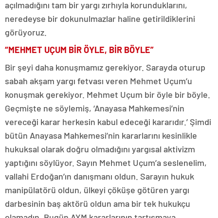
açılmadığını tam bir yargı zırhıyla korunduklarını,
neredeyse bir dokunulmazlar haline getirildiklerini
görüyoruz.
“MEHMET UÇUM BİR ÖYLE, BİR BÖYLE”
Bir şeyi daha konuşmamız gerekiyor. Sarayda oturup
sabah akşam yargı fetvası veren Mehmet Uçum’u
konuşmak gerekiyor. Mehmet Uçum bir öyle bir böyle.
Geçmişte ne söylemiş, ‘Anayasa Mahkemesi’nin
vereceği karar herkesin kabul edeceği kararıdır.’ Şimdi
bütün Anayasa Mahkemesi’nin kararlarını kesinlikle
hukuksal olarak doğru olmadığını yargısal aktivizm
yaptığını söylüyor. Sayın Mehmet Uçum’a seslenelim,
vallahi Erdoğan’ın danışmanı oldun. Sarayın hukuk
manipülatörü oldun, ülkeyi çöküşe götüren yargı
darbesinin baş aktörü oldun ama bir tek hukukçu
olamadın. Bugün AYM kararlarının tartışmaya