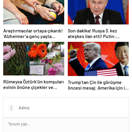
Araştırmacılar ortaya çıkardı!
Son dakika! Rusya 3. kez
‘Alzheimer’a genç yaşta
ateşkes ilan etti! Putin:
yakalanabilirsiniz’
Erdoğan ile görüşme
gerçekleştireceğiz
Rümeysa Öztürk’ün komşuları
Trump’tan Çin ile görüşme
evinin önüne çiçekler ve
öncesi mesaj: Amerika için iyi
notlar bıraktı
bir anlaşma yapmalıyız