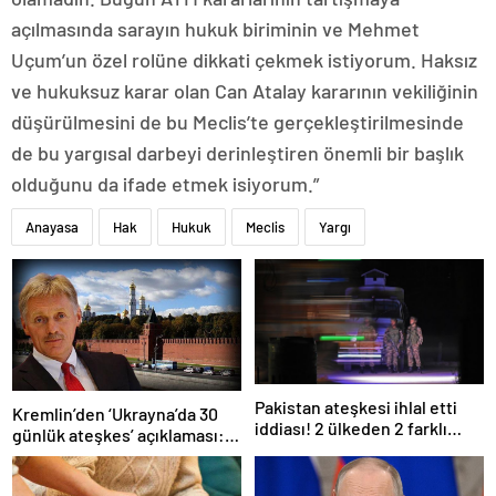
açılmasında sarayın hukuk biriminin ve Mehmet
Uçum’un özel rolüne dikkati çekmek istiyorum. Haksız
ve hukuksuz karar olan Can Atalay kararının vekiliğinin
düşürülmesini de bu Meclis’te gerçekleştirilmesinde
de bu yargısal darbeyi derinleştiren önemli bir başlık
olduğunu da ifade etmek isiyorum.”
Anayasa
Hak
Hukuk
Meclis
Yargı
Pakistan ateşkesi ihlal etti
Kremlin’den ‘Ukrayna’da 30
iddiası! 2 ülkeden 2 farklı
günlük ateşkes’ açıklaması:
açıklama
Bunu iyice düşünmeliyiz