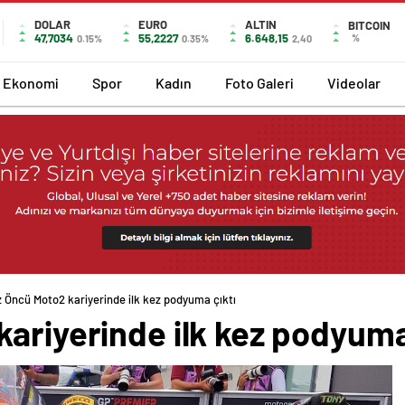
DOLAR
EURO
ALTIN
BITCOIN
47,7034
55,2227
6.648,15
%
0.15%
0.35%
2,40
Ekonomi
Spor
Kadın
Foto Galeri
Videolar
 Öncü Moto2 kariyerinde ilk kez podyuma çıktı
ariyerinde ilk kez podyuma