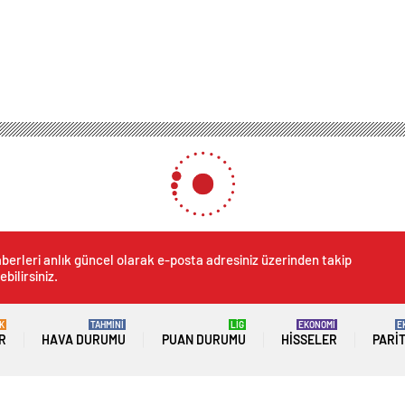
berleri anlık güncel olarak e-posta adresiniz üzerinden takip
ebilirsiniz.
K
TAHMİNİ
LİG
EKONOMİ
E
R
HAVA DURUMU
PUAN DURUMU
HISSELER
PARI