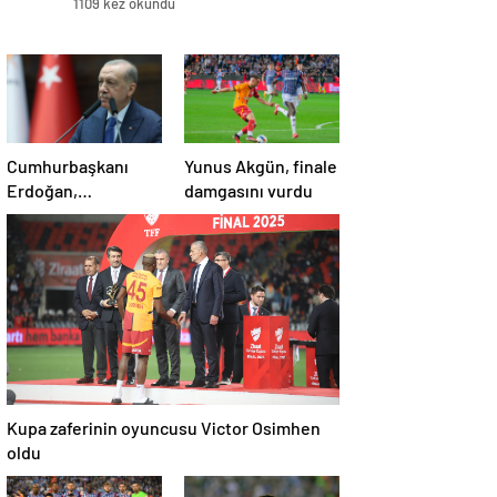
1109 kez okundu
Cumhurbaşkanı
Yunus Akgün, finale
Erdoğan,
damgasını vurdu
Galatasaray’ı tebrik
etti
Kupa zaferinin oyuncusu Victor Osimhen
oldu