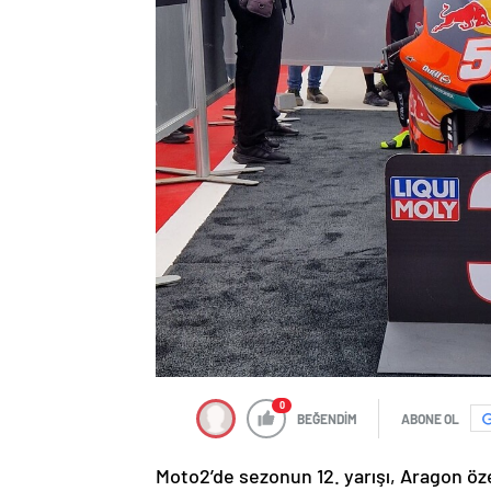
0
BEĞENDİM
ABONE OL
Moto2’de sezonun 12. yarışı, Aragon özer