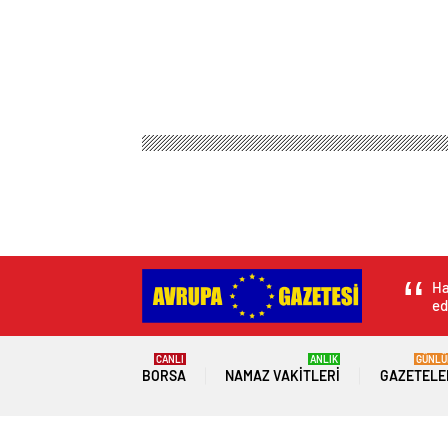
Ha
ed
CANLI
ANLIK
GÜNLÜ
BORSA
NAMAZ VAKITLERI
GAZETELE