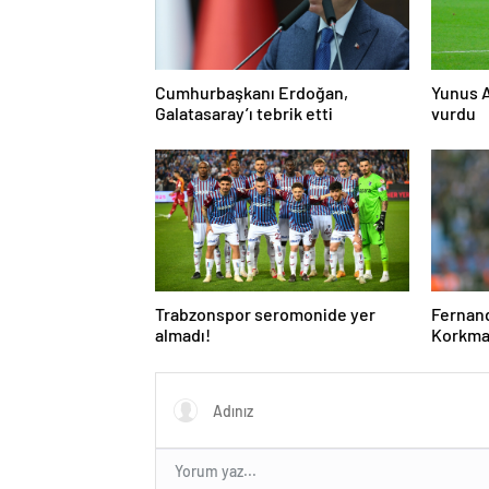
Cumhurbaşkanı Erdoğan,
Yunus A
Galatasaray’ı tebrik etti
vurdu
Trabzonspor seromonide yer
Fernand
almadı!
Korkmaz