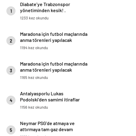
Diabate’ye Trabzonspor
yönetiminden kesik! .
1
1233 kez okundu
Maradona için futbol maçlarında
anma törenleri yapılacak
2
1194 kez okundu
Maradona için futbol maçlarında
anma törenleri yapılacak
3
1165 kez okundu
Antalyasporlu Lukas
Podolski’den samimi itiraflar
4
“Türkiye benim ikinci vatanım” .
1156 kez okundu
Neymar PSG’de atmaya ve
attırmaya tam gaz devam
5
ediyor!