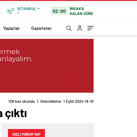
İMSAK'A
İSTANBUL
02:00
KALAN SÜRE
°
Yazarlar
Gazeteler
128 kez okundu
|
Güncelleme: 1 Eylül 2024 19:15
 çıktı
HIZLI YORUM YAP