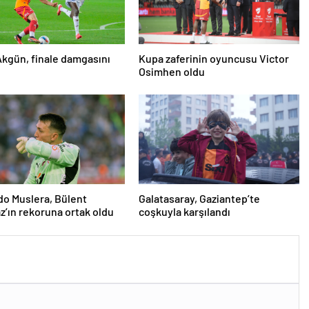
kgün, finale damgasını
Kupa zaferinin oyuncusu Victor
Osimhen oldu
o Muslera, Bülent
Galatasaray, Gaziantep’te
’ın rekoruna ortak oldu
coşkuyla karşılandı