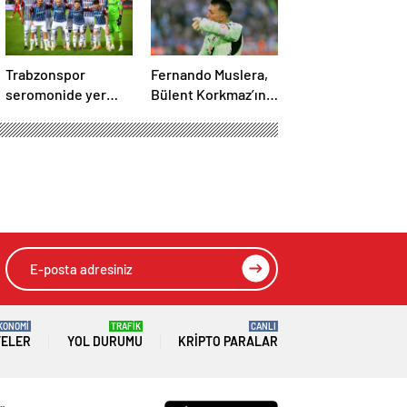
Trabzonspor
Fernando Muslera,
seromonide yer
Bülent Korkmaz’ın
almadı!
rekoruna ortak oldu
KONOMİ
TRAFİK
CANLI
TELER
YOL DURUMU
KRIPTO PARALAR