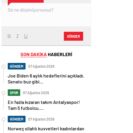
GÖNDER
SON DAKİKA
HABERLERİ
GÜNDEM
07 Ağustos 2026
Joe Biden 6 aylık hedeflerini açıkladı.
Senato buz gibi…
SPOR
07 Ağustos 2026
En fazla kızaran takım Antalyaspor!
Tam 5 futbolcu….
GÜNDEM
07 Ağustos 2026
Norweç silahlı kuvvetleri kadınlardan