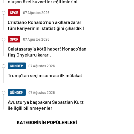
oluşan özel kuvvetler eğitimlerini
başlattı.
SPOR
07 Ağustos 2026
Cristiano Ronaldo’nun akıllara zarar
tüm kariyerinin istatistiğini çıkardık !
SPOR
07 Ağustos 2026
Galatasaray’a kötü haber! Monaco’dan
flaş Onyekuru kararı.
GÜNDEM
07 Ağustos 2026
Trump’tan seçim sonrası ilk mülakat
GÜNDEM
07 Ağustos 2026
Avusturya başbakanı Sebastian Kurz
ile ilgili bilinmeyenler
KATEGORİNİN POPÜLERLERİ