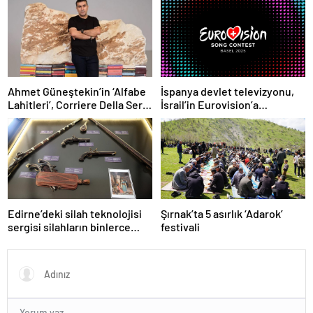
kazanmadım
Ahmet Güneştekin’in ‘Alfabe
İspanya devlet televizyonu,
Lahitleri’, Corriere Della Sera
İsrail’in Eurovision’a
kapağında
katılımına karşı çıktı
Edirne’deki silah teknolojisi
Şırnak’ta 5 asırlık ‘Adarok’
sergisi silahların binlerce
festivali
yıllık gelişimini yansıtıyor