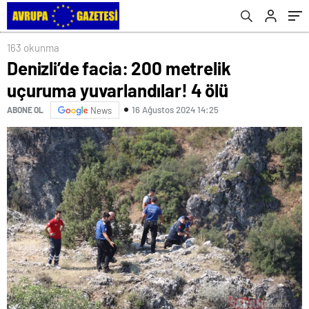
163 okunma
Denizli’de facia: 200 metrelik
uçuruma yuvarlandılar! 4 ölü
16 Ağustos 2024 14:25
ABONE OL
News