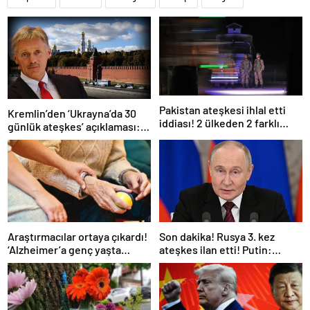
Pakistan ateşkesi ihlal etti
Kremlin’den ‘Ukrayna’da 30
iddiası! 2 ülkeden 2 farklı
günlük ateşkes’ açıklaması:
açıklama
Bunu iyice düşünmeliyiz
Araştırmacılar ortaya çıkardı!
Son dakika! Rusya 3. kez
‘Alzheimer’a genç yaşta
ateşkes ilan etti! Putin:
yakalanabilirsiniz’
Erdoğan ile görüşme
gerçekleştireceğiz