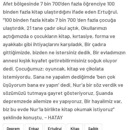
Afet bölgesinde 7 bin 700’den fazla öğrenciye 100
binden fazla kitap ulaştırdığını ifade eden Ertuğrul,
“100 binden fazla kitabı 7 bin 700 ‘den fazla çocuğa
ulaştırdık. 21 tane çadır okul açtık. Okullarımızı
açtığımızda o çocukların kitap, kırtasiye, forma ve
ayakkabı gibi ihtiyaçlarını karşıladık. Bir çadıra
gittiğimizde, bizden ne istersiniz dedik. Bir evladımızın
annesi kışlık kıyafet getirebilirmisiniz soğuk oluyor
dedi. Çocuğumuz; oyuncak, kitap ve çikolata
istemiyordu. Sana ne yapalım dediğimde ‘ben çok
üşüyorum bana ev yapın’ dedi. Nur’a bir söz verdik ve
sözümüzü tutmaya gayret gösteriyoruz. Şuanda
depremzede ailemize ev yapıyoruz. Bir hayalimiz var,
biz bu evde Nur’la birlikte kitap okumak istiyoruz”
şeklinde konuştu. – HATAY
Deprem
Enkaz
Ertuğrul
Kitap
Sağlık