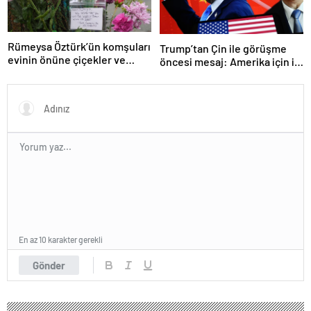
Rümeysa Öztürk’ün komşuları
Trump’tan Çin ile görüşme
evinin önüne çiçekler ve
öncesi mesaj: Amerika için iyi
notlar bıraktı
bir anlaşma yapmalıyız
En az 10 karakter gerekli
Gönder