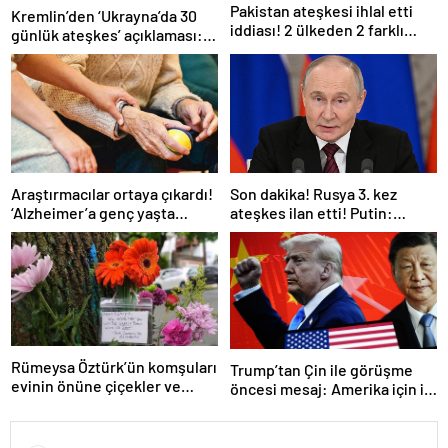
Pakistan ateşkesi ihlal etti
Kremlin’den ‘Ukrayna’da 30
iddiası! 2 ülkeden 2 farklı
günlük ateşkes’ açıklaması:
açıklama
Bunu iyice düşünmeliyiz
Araştırmacılar ortaya çıkardı!
Son dakika! Rusya 3. kez
‘Alzheimer’a genç yaşta
ateşkes ilan etti! Putin:
yakalanabilirsiniz’
Erdoğan ile görüşme
gerçekleştireceğiz
Rümeysa Öztürk’ün komşuları
Trump’tan Çin ile görüşme
evinin önüne çiçekler ve
öncesi mesaj: Amerika için iyi
notlar bıraktı
bir anlaşma yapmalıyız