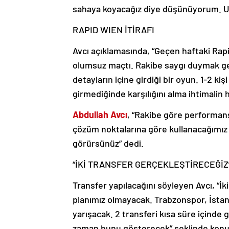
sahaya koyacağız diye düşünüyorum. Um
RAPID WIEN İTİRAFI
Avcı açıklamasında, “Geçen haftaki Ra
olumsuz maçtı. Rakibe saygı duymak ger
detayların içine girdiği bir oyun. 1-2 k
girmediğinde karşılığını alma ihtimalin h
Abdullah Avcı
, “Rakibe göre performansa
çözüm noktalarına göre kullanacağımız 
görürsünüz” dedi.
“İKİ TRANSFER GERÇEKLEŞTİRECEĞİZ
Transfer yapılacağını söyleyen Avcı, “İ
planımız olmayacak. Trabzonspor, İstan
yarışacak. 2 transferi kısa süre içinde 
zaman bunu gösterecek” şeklinde konu