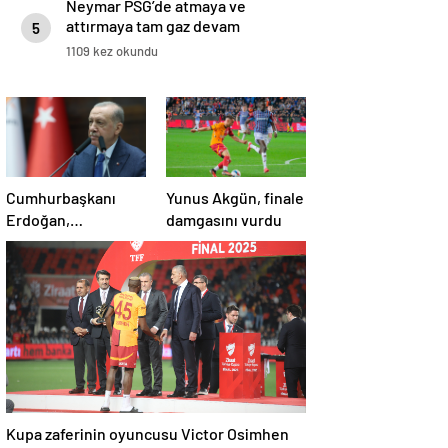
Neymar PSG’de atmaya ve
attırmaya tam gaz devam
5
ediyor!
1109 kez okundu
Cumhurbaşkanı
Yunus Akgün, finale
Erdoğan,
damgasını vurdu
Galatasaray’ı tebrik
etti
Kupa zaferinin oyuncusu Victor Osimhen