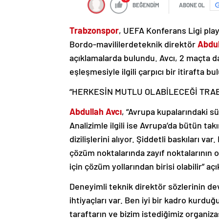
BEĞENDİM
ABONE OL
Trabzonspor
, UEFA Konferans Ligi play
Bordo-mavililerdeteknik direktör
Abdul
açıklamalarda bulundu. Avcı, 2 maçta d
eşleşmesiyle ilgili çarpıcı bir itirafta b
“HERKESİN MUTLU OLABİLECEĞİ TRA
Abdullah Avcı
, “Avrupa kupalarındaki s
Analizimle ilgili ise Avrupa’da bütün ta
dizilişlerini alıyor. Şiddetli baskıları var
çözüm noktalarında zayıf noktalarının 
için çözüm yollarından birisi olabilir” 
Deneyimli teknik direktör sözlerinin de
ihtiyaçları var. Ben iyi bir kadro kur
taraftarın ve bizim istediğimiz organi