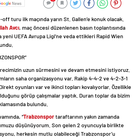
News
-off turu ilk maçında yarın St. Gallen’e konuk olacak.
lah Avcı
, maç öncesi düzenlenen basın toplantısında
a yeni UEFA Avrupa Ligi’ne veda ettikleri Rapid Wien
ulundu.
BZONSPOR”
ürecimizin uzun sürmesini ve devam etmesini istiyoruz.
kımların saha organizasyonu var. Rakip 4-4-2 ve 4-2-3-1
. Direkt oyunları var ve ikinci topları kovalıyorlar. Özellikle
olduğunu görüp çalışmalar yaptık. Duran toplar da bizim
açıklamasında bulundu.
vamında, “
Trabzonspor
taraftarının yakın zamanda
duğumuzu düşünüyorum. Son gelen 2 oyuncuyla birlikte
zasyonu, herkesin mutlu olabileceği Trabzonspor’u