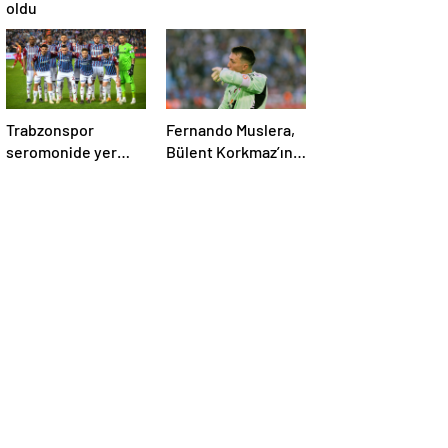
oldu
Trabzonspor
Fernando Muslera,
seromonide yer
Bülent Korkmaz’ın
almadı!
rekoruna ortak oldu