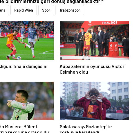
de bildirimlerinize geri dönüş sağlanılacaktır.”
ans
Rapid Wien
Spor
Trabzonspor
kgün, finale damgasını
Kupa zaferinin oyuncusu Victor
Osimhen oldu
o Muslera, Bülent
Galatasaray, Gaziantep’te
’ın rekoruna ortak oldu
coşkuyla karşılandı