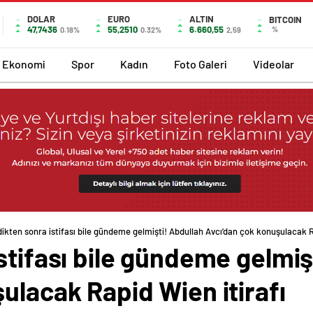
DOLAR
EURO
ALTIN
BITCOIN
47,7436
55,2510
6.660,55
%
0.18%
0.32%
2,59
Ekonomi
Spor
Kadın
Foto Galeri
Videolar
ikten sonra istifası bile gündeme gelmişti! Abdullah Avcı’dan çok konuşulacak R
stifası bile gündeme gelmiş
ulacak Rapid Wien itirafı