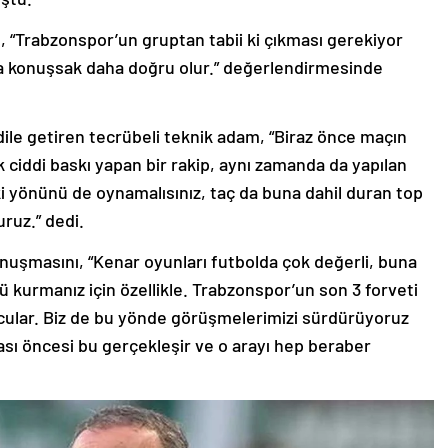
e, “Trabzonspor’un gruptan tabii ki çıkması gerekiyor
a konuşsak daha doğru olur.” değerlendirmesinde
a dile getiren tecrübeli teknik adam, “Biraz önce maçın
k ciddi baskı yapan bir rakip, aynı zamanda da yapılan
iki yönünü de oynamalısınız, taç da buna dahil duran top
ruz.” dedi.
uşmasını, “Kenar oyunları futbolda çok değerli, buna
ü kurmanız için özellikle. Trabzonspor’un son 3 forveti
ncular. Biz de bu yönde görüşmelerimizi sürdürüyoruz
rası öncesi bu gerçekleşir ve o arayı hep beraber