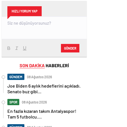
HIZLI YORUM YAP
GÖNDER
SON DAKİKA
HABERLERİ
GÜNDEM
08 Ağustos 2026
Joe Biden 6 aylık hedeflerini açıkladı.
Senato buz gibi…
SPOR
08 Ağustos 2026
En fazla kızaran takım Antalyaspor!
Tam 5 futbolcu….