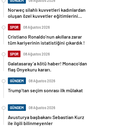
GÜNDEM
08 Ağustos 2026
Norweç silahlı kuvvetleri kadınlardan
oluşan özel kuvvetler eğitimlerini
başlattı.
SPOR
08 Ağustos 2026
Cristiano Ronaldo’nun akıllara zarar
tüm kariyerinin istatistiğini çıkardık !
SPOR
08 Ağustos 2026
Galatasaray’a kötü haber! Monaco’dan
flaş Onyekuru kararı.
GÜNDEM
08 Ağustos 2026
Trump’tan seçim sonrası ilk mülakat
GÜNDEM
08 Ağustos 2026
Avusturya başbakanı Sebastian Kurz
ile ilgili bilinmeyenler