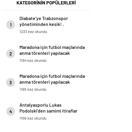
KATEGORİNİN POPÜLERLERİ
Diabate’ye Trabzonspor
yönetiminden kesik! .
1
1233 kez okundu
Maradona için futbol maçlarında
anma törenleri yapılacak
2
1194 kez okundu
Maradona için futbol maçlarında
anma törenleri yapılacak
3
1165 kez okundu
Antalyasporlu Lukas
Podolski’den samimi itiraflar
4
“Türkiye benim ikinci vatanım” .
1156 kez okundu