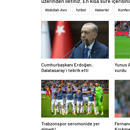
üzerinden iletiniz. En kısa süre içerisin
Abdullah Avcı
futbol
Haberler
Konfer
Cumhurbaşkanı Erdoğan,
Yunus A
Galatasaray’ı tebrik etti
vurdu
Trabzonspor seromonide yer
Fernand
almadı!
Korkmaz