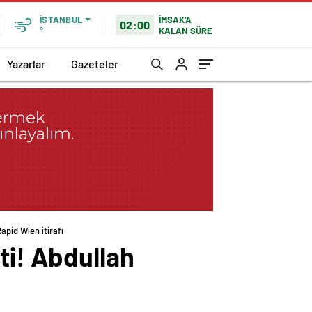
İMSAK'A
İSTANBUL
02:00
KALAN SÜRE
°
Yazarlar
Gazeteler
apid Wien itirafı
ti! Abdullah