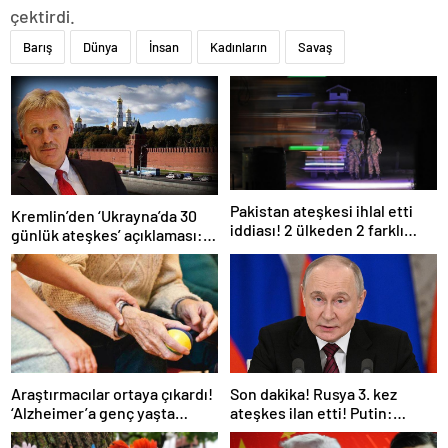
çektirdi.
Barış
Dünya
İnsan
Kadınların
Savaş
Pakistan ateşkesi ihlal etti
Kremlin’den ‘Ukrayna’da 30
iddiası! 2 ülkeden 2 farklı
günlük ateşkes’ açıklaması:
açıklama
Bunu iyice düşünmeliyiz
Araştırmacılar ortaya çıkardı!
Son dakika! Rusya 3. kez
‘Alzheimer’a genç yaşta
ateşkes ilan etti! Putin:
yakalanabilirsiniz’
Erdoğan ile görüşme