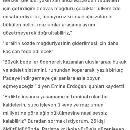
Benzer şekilde, yakın zamanda Gazze’den tedavileri
için getirdiğimiz savaş mağduru çocukları ülkemizde
misafir ediyoruz. İnanıyoruz ki insanlığın zulümle
bükülen belini, mazlumlar arasında ayrım
gözetmeyerek doğrultabiliriz.”
“İsrail’in sözde mağduriyetinin giderilmesi için daha
kaç can feda edilecek”
“Büyük bedeller ödenerek kazanılan uluslararası hukuk
ve adalet sistemini, ruhundan kopararak, yazılı birkaç
ifadeye indirgemeye çalışanlara asla boyun
eğmeyeceğiz.” diyen Emine Erdoğan, şunları kaydetti:
“Birlikte insanca yaşamamızın teminatı olan bu
kaidelerin, suçu işleyen ülkeye ve mazlumun
milliyetine göre eğip bükülmesine nasıl sessiz
kalabiliriz? Buradan sormak istiyorum, 25 kişi
öldürüldüğünde, Paris’te kol kola yürüyüş düzenleyen