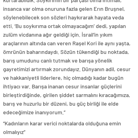
kurtarabildik. Soykırımın bir parçası olma ihtimali,
insanca var olma onuruna fazla gelen Erın Bruşnel,
söylenebilecek son sözleri haykırarak hayata veda
etti. ‘Bu soykırıma ortak olmayacağım’ dedi, yapılan
zulüm vicdanına ağır geldiği için. İsrail’in yıkım
araçlarının altında can veren Raşel Kori ile aynı yaşta,
ömrünün baharındaydı. Sözün tükendiği bu noktada,
barış umudunu canlı tutmak ve barışa yönelik
gayretimizi artırmak zorundayız. Dünyanın adil, cesur
ve hakkaniyetli liderlere, hiç olmadığı kadar bugün
ihtiyacı var. Barışa inanan cesur insanlar güçlerini
birleştirdiğinde, girilen şiddet sarmalını kıracağımıza,
barış ve huzurlu bir düzeni, bu güç birliği ile elde
edeceğimize inanıyorum.”
“Kadınların karar verici noktalarda olduğuna emin
olmalıyız”