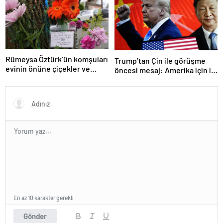
gerçekleştireceğiz
Rümeysa Öztürk’ün komşuları
Trump’tan Çin ile görüşme
evinin önüne çiçekler ve
öncesi mesaj: Amerika için iyi
notlar bıraktı
bir anlaşma yapmalıyız
En az 10 karakter gerekli
Gönder