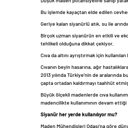
Düşük maden potansiyeline sahip yatakla
Bu işlemde kayaçtan elde edilen cevher s
Geriye kalan siyanürlü atık, su ile arınd
Birçok uzman siyanürün en etkili ve e
tehlikeli olduğuna dikkat çekiyor.
Cıva da altını ayrıştırmak için kullanılan
Cıvanın beyin hasarına, ağır hastalıkla
2013 yılında Türkiye’nin de aralarında b
çapta ortadan kaldırmayı taahhüt etmiş
Büyük ölçekli madenlerde cıva kullanım
madencilikte kullanımının devam ettiği bi
Siyanür her yerde kullanılıyor mu?
Maden Mühendisleri Odası’na göre dünya