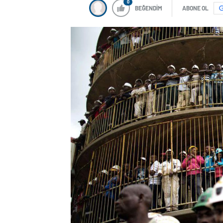
0
BEĞENDİM
ABONE OL