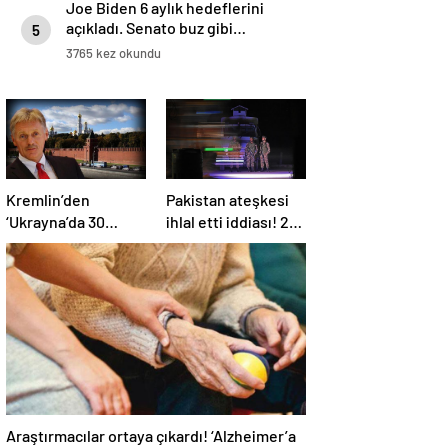
Joe Biden 6 aylık hedeflerini
açıkladı. Senato buz gibi…
5
3765 kez okundu
Kremlin’den
Pakistan ateşkesi
‘Ukrayna’da 30
ihlal etti iddiası! 2
günlük ateşkes’
ülkeden 2 farklı
açıklaması: Bunu
açıklama
iyice düşünmeliyiz
Araştırmacılar ortaya çıkardı! ‘Alzheimer’a