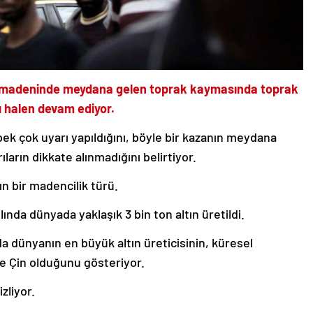
ltın madeninde meydana gelen toprak kaymasında toprak
ı halen devam ediyor.
 pek çok uyarı yapıldığını, böyle bir kazanın meydana
ıların dikkate alınmadığını belirtiyor.
n bir madencilik türü.
ılında dünyada yaklaşık 3 bin ton altın üretildi.
da dünyanın en büyük altın üreticisinin, küresel
ile Çin olduğunu gösteriyor.
zliyor.