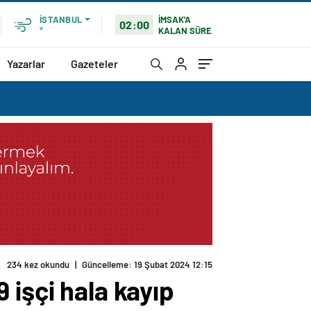
İMSAK'A
İSTANBUL
02:00
KALAN SÜRE
°
Yazarlar
Gazeteler
 işçi hala kayıp