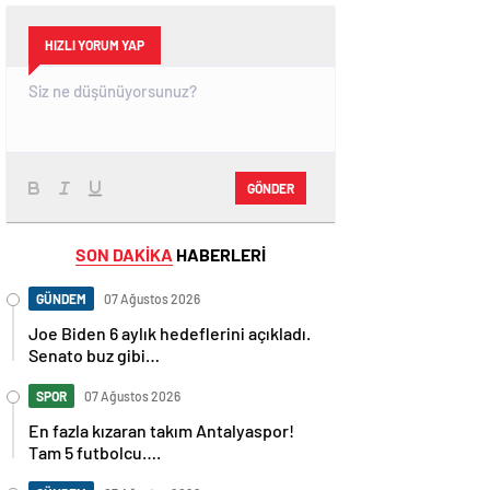
HIZLI YORUM YAP
GÖNDER
SON DAKİKA
HABERLERİ
GÜNDEM
07 Ağustos 2026
Joe Biden 6 aylık hedeflerini açıkladı.
Senato buz gibi…
SPOR
07 Ağustos 2026
En fazla kızaran takım Antalyaspor!
Tam 5 futbolcu….