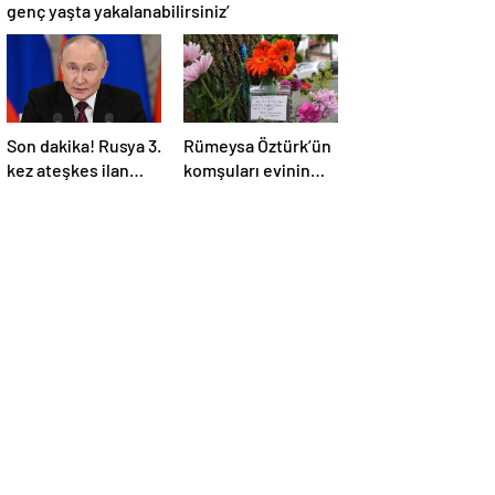
genç yaşta yakalanabilirsiniz’
Son dakika! Rusya 3.
Rümeysa Öztürk’ün
kez ateşkes ilan
komşuları evinin
etti! Putin: Erdoğan
önüne çiçekler ve
ile görüşme
notlar bıraktı
gerçekleştireceğiz