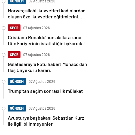
GÜNDEM
07 Ağustos 2026
Norweç silahlı kuvvetleri kadınlardan
oluşan özel kuvvetler eğitimlerini
başlattı.
SPOR
07 Ağustos 2026
Cristiano Ronaldo’nun akıllara zarar
tüm kariyerinin istatistiğini çıkardık !
SPOR
07 Ağustos 2026
Galatasaray’a kötü haber! Monaco’dan
flaş Onyekuru kararı.
GÜNDEM
07 Ağustos 2026
Trump’tan seçim sonrası ilk mülakat
GÜNDEM
07 Ağustos 2026
Avusturya başbakanı Sebastian Kurz
ile ilgili bilinmeyenler