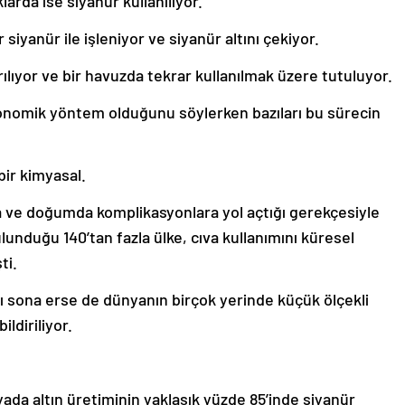
rda ise siyanür kullanılıyor.
iyanür ile işleniyor ve siyanür altını çekiyor.
ırılıyor ve bir havuzda tekrar kullanılmak üzere tutuluyor.
konomik yöntem olduğunu söylerken bazıları bu sürecin
 bir kimyasal.
ra ve doğumda komplikasyonlara yol açtığı gerekçesiyle
ulunduğu 140’tan fazla ülke, cıva kullanımını küresel
ti.
ı sona erse de dünyanın birçok yerinde küçük ölçekli
ldiriliyor.
da altın üretiminin yaklaşık yüzde 85’inde siyanür