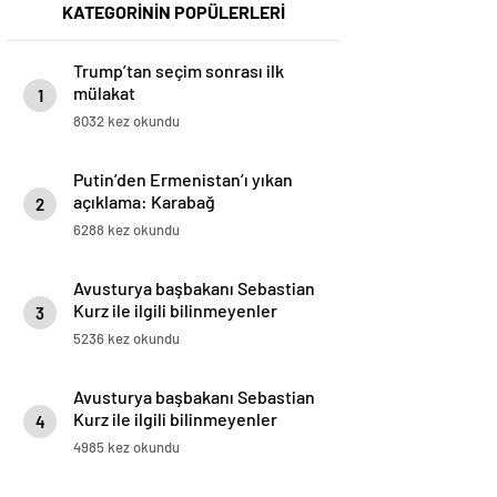
KATEGORİNİN POPÜLERLERİ
Trump’tan seçim sonrası ilk
mülakat
1
8032 kez okundu
Putin’den Ermenistan’ı yıkan
açıklama: Karabağ
2
Azerbaycan’ın ayrılmaz bir
6288 kez okundu
parçasıdır!
Avusturya başbakanı Sebastian
Kurz ile ilgili bilinmeyenler
3
5236 kez okundu
Avusturya başbakanı Sebastian
Kurz ile ilgili bilinmeyenler
4
4985 kez okundu