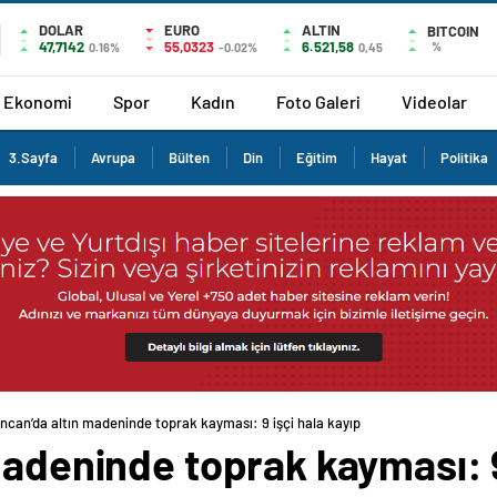
DOLAR
EURO
ALTIN
BITCOIN
47,7142
55,0323
6.521,58
%
0.16%
-0.02%
0,45
Ekonomi
Spor
Kadın
Foto Galeri
Videolar
3.Sayfa
Avrupa
Bülten
Din
Eğitim
Hayat
Politika
incan’da altın madeninde toprak kayması: 9 işçi hala kayıp
madeninde toprak kayması: 9