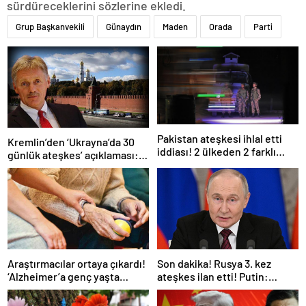
sürdüreceklerini sözlerine ekledi.
Grup Başkanvekili
Günaydın
Maden
Orada
Parti
Pakistan ateşkesi ihlal etti
Kremlin’den ‘Ukrayna’da 30
iddiası! 2 ülkeden 2 farklı
günlük ateşkes’ açıklaması:
açıklama
Bunu iyice düşünmeliyiz
Araştırmacılar ortaya çıkardı!
Son dakika! Rusya 3. kez
‘Alzheimer’a genç yaşta
ateşkes ilan etti! Putin:
yakalanabilirsiniz’
Erdoğan ile görüşme
gerçekleştireceğiz