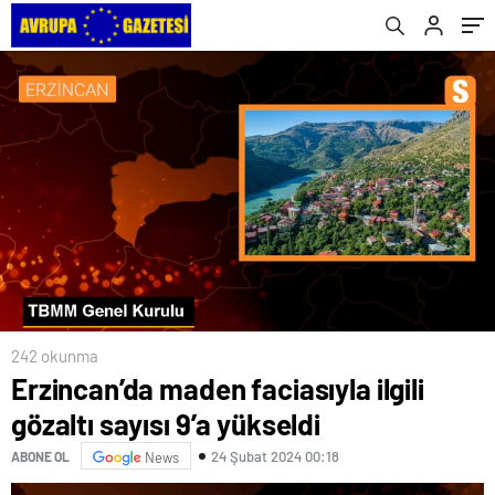
242 okunma
Erzincan’da maden faciasıyla ilgili
gözaltı sayısı 9’a yükseldi
24 Şubat 2024 00:18
ABONE OL
News