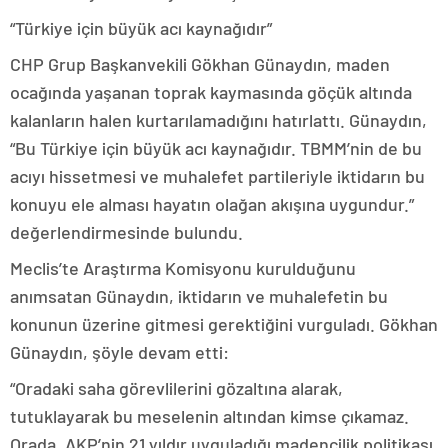
“Türkiye için büyük acı kaynağıdır”
CHP Grup Başkanvekili Gökhan Günaydın, maden
ocağında yaşanan toprak kaymasında göçük altında
kalanların halen kurtarılamadığını hatırlattı. Günaydın,
“Bu Türkiye için büyük acı kaynağıdır. TBMM’nin de bu
acıyı hissetmesi ve muhalefet partileriyle iktidarın bu
konuyu ele alması hayatın olağan akışına uygundur.”
değerlendirmesinde bulundu.
Meclis’te Araştırma Komisyonu kurulduğunu
anımsatan Günaydın, iktidarın ve muhalefetin bu
konunun üzerine gitmesi gerektiğini vurguladı. Gökhan
Günaydın, şöyle devam etti:
“Oradaki saha görevlilerini gözaltına alarak,
tutuklayarak bu meselenin altından kimse çıkamaz.
Orada, AKP’nin 21 yıldır uyguladığı madencilik politikası