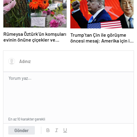
Rümeysa Öztürk’ün komşuları
Trump’tan Çin ile görüşme
evinin önüne çiçekler ve
öncesi mesaj: Amerika için iyi
notlar bıraktı
bir anlaşma yapmalıyız
En az 10 karakter gerekli
Gönder