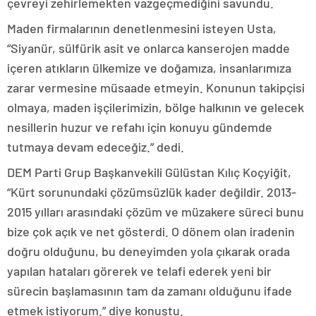
çevreyi zehirlemekten vazgeçmediğini savundu.
Maden firmalarının denetlenmesini isteyen Usta,
“Siyanür, sülfürik asit ve onlarca kanserojen madde
içeren atıkların ülkemize ve doğamıza, insanlarımıza
zarar vermesine müsaade etmeyin. Konunun takipçisi
olmaya, maden işçilerimizin, bölge halkının ve gelecek
nesillerin huzur ve refahı için konuyu gündemde
tutmaya devam edeceğiz.” dedi.
DEM Parti Grup Başkanvekili Gülüstan Kılıç Koçyiğit,
“Kürt sorunundaki çözümsüzlük kader değildir. 2013-
2015 yılları arasındaki çözüm ve müzakere süreci bunu
bize çok açık ve net gösterdi. O dönem olan iradenin
doğru olduğunu, bu deneyimden yola çıkarak orada
yapılan hataları görerek ve telafi ederek yeni bir
sürecin başlamasının tam da zamanı olduğunu ifade
etmek istiyorum.” diye konuştu.