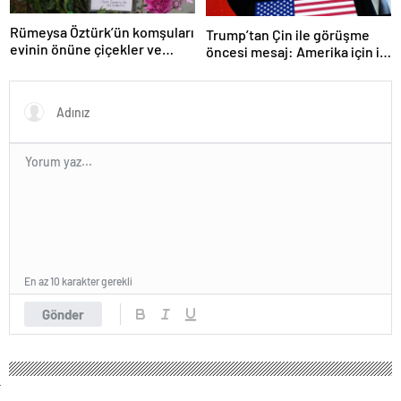
Rümeysa Öztürk’ün komşuları
Trump’tan Çin ile görüşme
evinin önüne çiçekler ve
öncesi mesaj: Amerika için iyi
notlar bıraktı
bir anlaşma yapmalıyız
En az 10 karakter gerekli
Gönder