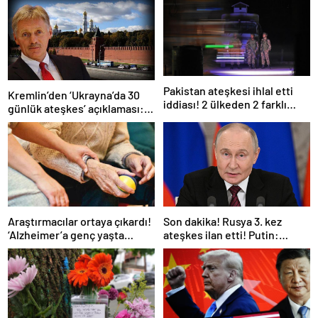
Pakistan ateşkesi ihlal etti
Kremlin’den ‘Ukrayna’da 30
iddiası! 2 ülkeden 2 farklı
günlük ateşkes’ açıklaması:
açıklama
Bunu iyice düşünmeliyiz
Araştırmacılar ortaya çıkardı!
Son dakika! Rusya 3. kez
‘Alzheimer’a genç yaşta
ateşkes ilan etti! Putin:
yakalanabilirsiniz’
Erdoğan ile görüşme
gerçekleştireceğiz