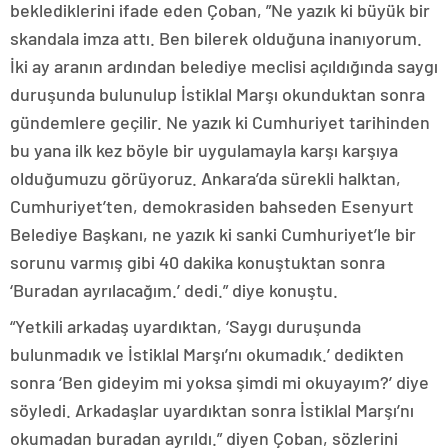
beklediklerini ifade eden Çoban, ”Ne yazık ki büyük bir
skandala imza attı. Ben bilerek olduğuna inanıyorum.
İki ay aranın ardından belediye meclisi açıldığında saygı
duruşunda bulunulup İstiklal Marşı okunduktan sonra
gündemlere geçilir. Ne yazık ki Cumhuriyet tarihinden
bu yana ilk kez böyle bir uygulamayla karşı karşıya
olduğumuzu görüyoruz. Ankara’da sürekli halktan,
Cumhuriyet’ten, demokrasiden bahseden Esenyurt
Belediye Başkanı, ne yazık ki sanki Cumhuriyet’le bir
sorunu varmış gibi 40 dakika konuştuktan sonra
‘Buradan ayrılacağım.’ dedi.” diye konuştu.
“Yetkili arkadaş uyardıktan, ‘Saygı duruşunda
bulunmadık ve İstiklal Marşı’nı okumadık.’ dedikten
sonra ‘Ben gideyim mi yoksa şimdi mi okuyayım?’ diye
söyledi. Arkadaşlar uyardıktan sonra İstiklal Marşı’nı
okumadan buradan ayrıldı.” diyen Çoban, sözlerini